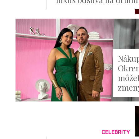
Nákup
Okrem
môžete
zmen
CELEBRITY