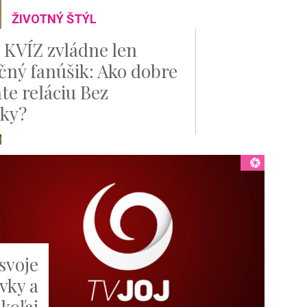
ŽIVOTNÝ ŠTÝL
 KVÍZ zvládne len
čný fanúšik: Ako dobre
te reláciu Bez
tky?
svoje
vky a
koľaj