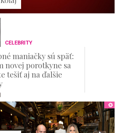
CELEBRITY
né maniačky sú späť:
 novej porotkyne sa
 tešiť aj na ďalšie
y