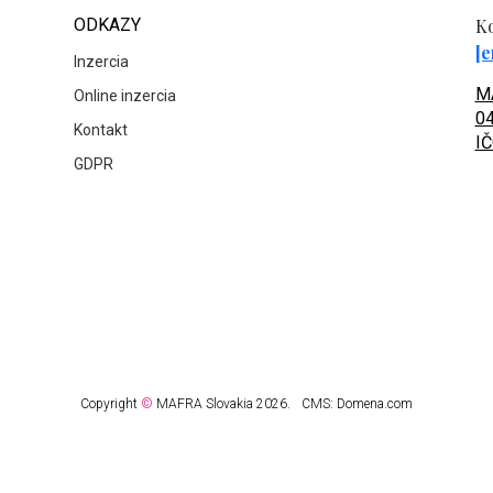
ODKAZY
Ko
[e
Inzercia
MA
Online inzercia
04
Kontakt
IČ
GDPR
Copyright
©
MAFRA Slovakia 2026.
CMS:
Domena.com