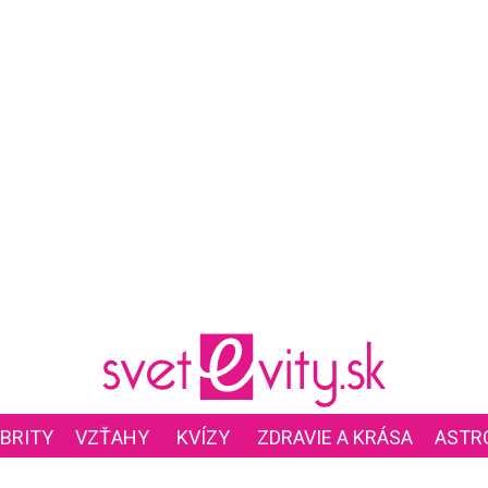
BRITY
VZŤAHY
KVÍZY
ZDRAVIE A KRÁSA
ASTR