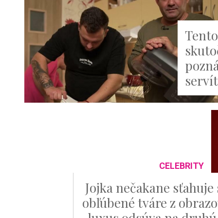
Tento
skuto
pozná
serví
CELEBRITY
Jojka nečakane sťahuje 
obľúbené tváre z obrazo
luxus odsúva na druhú 