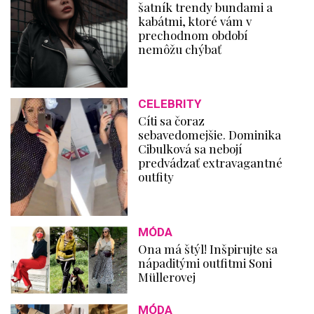
šatník trendy bundami a
kabátmi, ktoré vám v
prechodnom období
nemôžu chýbať
CELEBRITY
Cíti sa čoraz
sebavedomejšie. Dominika
Cibulková sa nebojí
predvádzať extravagantné
outfity
MÓDA
Ona má štýl! Inšpirujte sa
nápaditými outfitmi Soni
Müllerovej
MÓDA