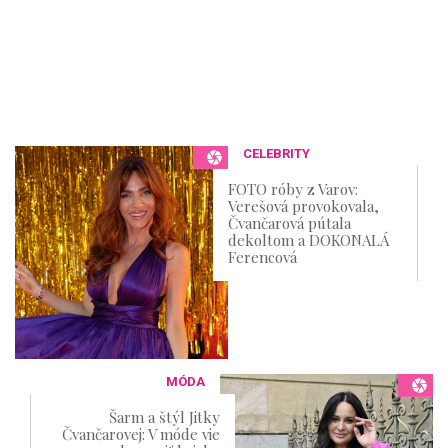
CELEBRITY
FOTO róby z Varov:
Verešová provokovala,
Čvančarová pútala
dekoltom a DOKONALÁ
Ferencová
MÓDA
Šarm a štýl Jitky
Čvančarovej: V móde vie