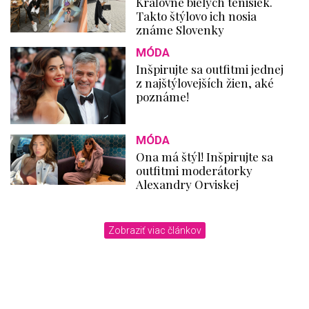
Kráľovné bielych tenisiek.
Takto štýlovo ich nosia
známe Slovenky
MÓDA
Inšpirujte sa outfitmi jednej
z najštýlovejších žien, aké
poznáme!
MÓDA
Ona má štýl! Inšpirujte sa
outfitmi moderátorky
Alexandry Orviskej
Zobraziť viac článkov