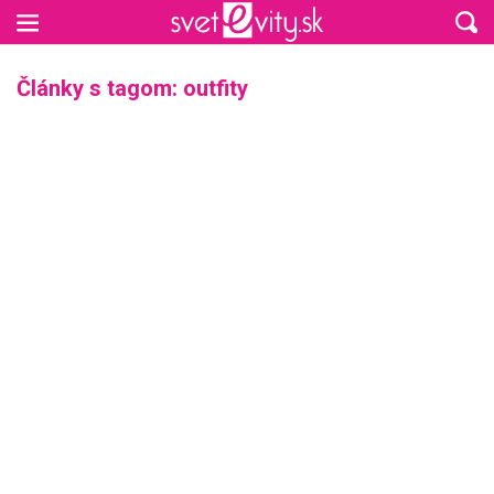
Preskočiť na hlavný obsah
Články s tagom: outfity