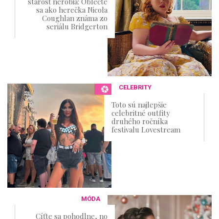
starosť nerobia: Oblečte
sa ako herečka Nicola
Coughlan známa zo
seriálu Bridgerton
CELEBRITY
Toto sú najlepšie
celebritné outfity
druhého ročníka
festivalu Lovestream
MÓDA
Cíťte sa pohodlne, no