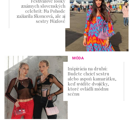
Festivalové looky
známych slovenských
celebrít: Na Pohode
zažiarila Skoncová, ale aj
sestry Nízlové
MÓDA
Inšpirácia na druhú:
Budete chcieť sestru
alebo aspoň kamarátku,
keď uvidíte dvojičky,
ktoré ovládli módnu
scénu