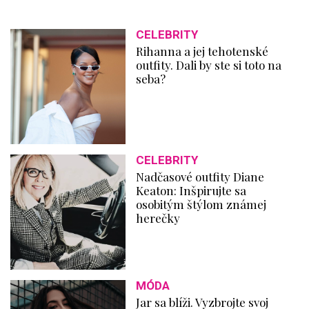
CELEBRITY
Rihanna a jej tehotenské
outfity. Dali by ste si toto na
seba?
CELEBRITY
Nadčasové outfity Diane
Keaton: Inšpirujte sa
osobitým štýlom známej
herečky
MÓDA
Jar sa blíži. Vyzbrojte svoj