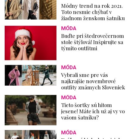
Módny trend na rok 2021.
Toto nesmie chýbať v
žiadnom ženskom šatníku
MÓDA
Buďte pri štedrovečernom
stole štýlová! Inšpirujte sa
týmito outfitmi
MÓDA
Vybrali sme pre vás
najkrajšie novembrové
outfity známych Sloveniek
MÓDA
Tieto šortky sú hitom
jesene! Máte ich už aj vy vo
vašom šatníku?
MÓDA