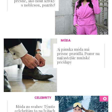
presne, ako nosiť krivky
s noblesou, pozrite!
MÓDA
Aj pánska móda má
prísne pravidlá. Pozor na
najčastejšie mužské
prešľapy
CELEBRITY
Móda zo svahov: Týmto
celebritám to na lyžiach