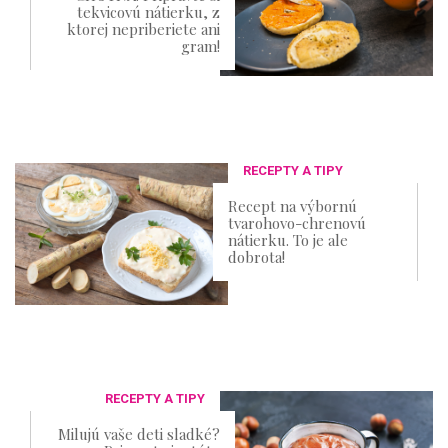
tekvicovú nátierku, z
ktorej nepriberiete ani
gram!
RECEPTY A TIPY
Recept na výbornú
tvarohovo-chrenovú
nátierku. To je ale
dobrota!
RECEPTY A TIPY
Milujú vaše deti sladké?