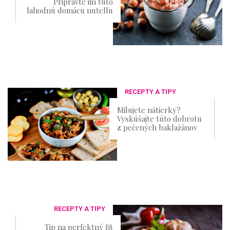
Pripravte im túto
lahodnú domácu nutellu
RECEPTY A TIPY
Milujete nátierky?
Vyskúšajte túto dobrotu
z pečených baklažánov
RECEPTY A TIPY
Tip na perfektný fit