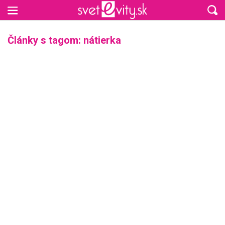
Preskočiť na hlavný obsah
Články s tagom: nátierka