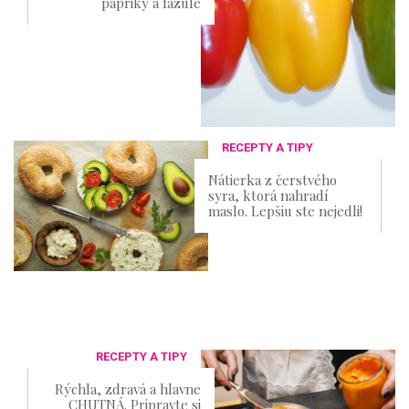
papriky a fazule
RECEPTY A TIPY
Nátierka z čerstvého
syra, ktorá nahradí
maslo. Lepšiu ste nejedli!
RECEPTY A TIPY
Rýchla, zdravá a hlavne
CHUTNÁ. Pripravte si