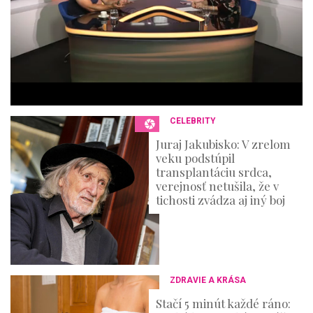
t
e
s
,
3
6
s
e
c
o
n
CELEBRITY
d
s
Juraj Jakubisko: V zrelom
veku podstúpil
transplantáciu srdca,
verejnosť netušila, že v
tichosti zvádza aj iný boj
ZDRAVIE A KRÁSA
Stačí 5 minút každé ráno: