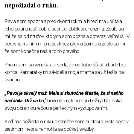
nepožiadal o ruku.
Pavla som spoznala pred dvomi rokmi a hneď ma upútala
jeho galantnosť, dobre padnúci oblek aj charizma. Zdalo sa
mi, že sa od mužov, ktorých som poznala doteraz, veľmi líši. V
porovnaní s ním mi pripadali bez iskry a šarmu a zdalo sa mi,
že som konečne našla toho pravého.
Priam som sa vznášala a verila, že obdobie šťastia bude bez
konca. Kamarátky mi závideli a moja mama sa už tešila na
svadbu.
„Pavol je skvelý muž. Mala si skutočne šťastie, že si naňho
naďabila. Drž sa ho,“
hovorila mi, lebo si ju tiež rýchlo získal
svoju obratnou rečou a perfektným vystupovaním.
Keď ma požiadal o ruku, okamžite som súhlasila. Bola som v
siedmom nebi a nemohla sa dočkať svadby.