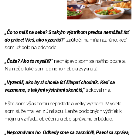
„Čo to máš na sebe? S takým výstrihom predsa nemôžeš ísť
do práce! Vieš, ako vyzeráš?“
zaútočil na mňa raz ráno, keď
som už bola na odchode.
„Čože? Ako to myslíš?“
nechápavo som sa naňho pozrela.
Na niečo také som od neho nebola zvyknutá.
„Vyzeráš, ako by si chcela ísť šliapať chodník. Keď sa
vezmeme, s takými výstrihmi skončíš,“
šokoval ma.
Ešte som však tomu neprikladala veľký význam. Myslela
som si, že mal len zlú náladu. Lenže podobných výčitiek k
môjmu vzhľadu, oblečeniu alebo správaniu pribúdalo.
„Nepoznávam ho. Odkedy sme sa zasnúbili, Pavol sa správa,