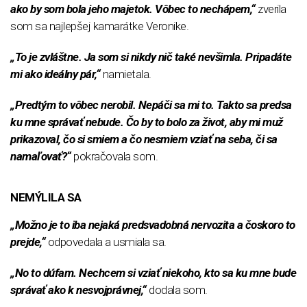
ako by som bola jeho majetok. Vôbec to nechápem,“
zverila
som sa najlepšej kamarátke Veronike.
„To je zvláštne. Ja som si nikdy nič také nevšimla. Pripadáte
mi ako ideálny pár,“
namietala.
„Predtým to vôbec nerobil. Nepáči sa mi to. Takto sa predsa
ku mne správať nebude. Čo by to bolo za život, aby mi muž
prikazoval, čo si smiem a čo nesmiem vziať na seba, či sa
namaľovať?“
pokračovala som.
NEMÝLILA SA
„Možno je to iba nejaká predsvadobná nervozita a čoskoro to
prejde,“
odpovedala a usmiala sa.
„No to dúfam. Nechcem si vziať niekoho, kto sa ku mne bude
správať ako k nesvojprávnej,“
dodala som.