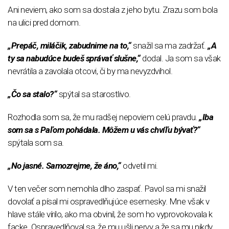
Ani neviem, ako som sa dostala z jeho bytu. Zrazu som bola
na ulici pred domom.
„Prepáč, miláčik, zabudnime na to,“
snažil sa ma zadržať.
„A
ty sa nabudúce budeš správať slušne,“
dodal. Ja som sa však
nevrátila a zavolala otcovi, či by ma nevyzdvihol.
„Čo sa stalo?“
spýtal sa starostlivo.
Rozhodla som sa, že mu radšej nepoviem celú pravdu.
„Iba
som sa s Paľom pohádala. Môžem u vás chvíľu bývať?“
spýtala som sa.
„No jasné. Samozrejme, že áno,“
odvetil mi.
V ten večer som nemohla dlho zaspať. Pavol sa mi snažil
dovolať a písal mi ospravedlňujúce esemesky. Mne však v
hlave stále vírilo, ako ma obvinil, že som ho vyprovokovala k
facke. Ospravedlňoval sa, že mu ušli nervy a že sa mu nikdy