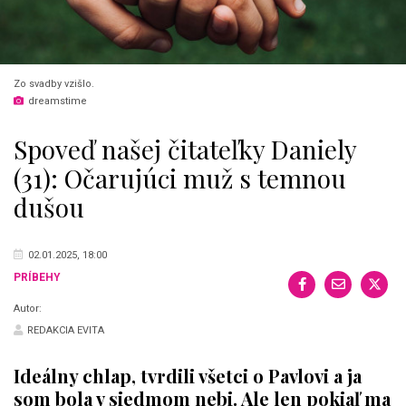
Zo svadby vzišlo.
dreamstime
Spoveď našej čitateľky Daniely
(31): Očarujúci muž s temnou
dušou
02.01.2025, 18:00
PRÍBEHY
Autor:
REDAKCIA EVITA
Ideálny chlap, tvrdili všetci o Pavlovi a ja
som bola v siedmom nebi. Ale len pokiaľ ma