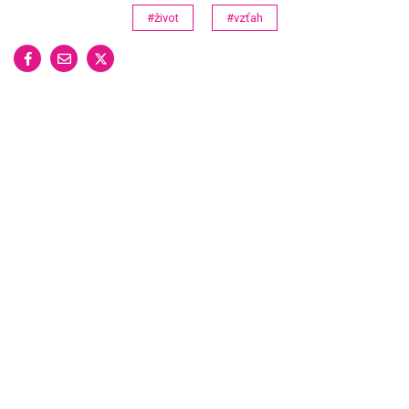
#život
#vzťah