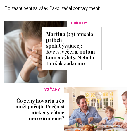
Po zasnúbení sa však Pavol začal pomaly meniť.
PRÍBEHY
Martina (23) opísala
príbeh
spolubývajucej:
Kvety, večera, potom
kino a výlety. Nebolo
to však zadarmo
VZŤAHY
Čo ženy hovoria a čo
muži počujú: Prečo si
niekedy vôbec
nerozumieme?