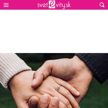
Preskočiť na hlavný obsah