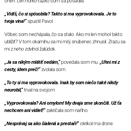
oheň. Len horko-ťažko som sa posadila.
„Vidíš, čo si spôsobila? Takto si ma vyprovokovala. Je to
tvoja vina!“
spustil Pavol.
Vôbec som nechápala, čo sa stalo. Ako mi len mohol takto
ublížiť? V tom okamihu sa mi môj snúbenec zhnusil. Zrazu sa
mi z neho zdvihol žalúdok.
„Ja sa nikým mlátiť nedám,“
povedala som mu.
„Uhni mi z
cesty, idem preč!“
zvolala som.
„To ty si ma vyprovokovala. Inak by som niečo také nikdy
neurobil,“
trval na svojom
„Vyprovokovala? Ani omylom! My dvaja sme skončili. Už ťa
nechcem ani vidieť!“
zakričala som naňho.
„Nesprávaj sa ako šialená a prestaň!“
okríkol ma drsne.