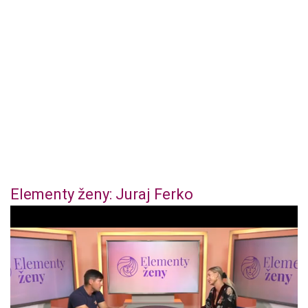
Elementy ženy: Juraj Ferko
0
o
f
4
4
m
i
n
u