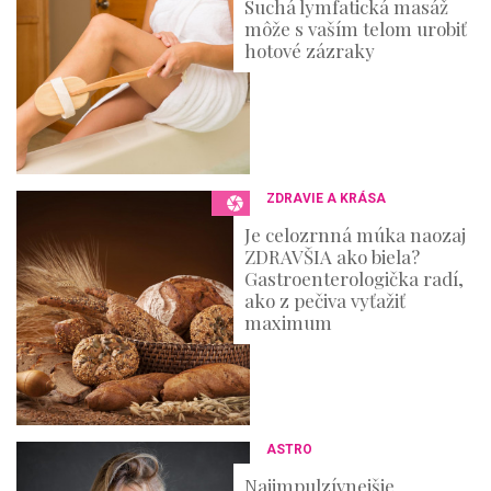
Suchá lymfatická masáž
môže s vaším telom urobiť
hotové zázraky
ZDRAVIE A KRÁSA
Je celozrnná múka naozaj
ZDRAVŠIA ako biela?
Gastroenterologička radí,
ako z pečiva vyťažiť
maximum
ASTRO
Najimpulzívnejšie