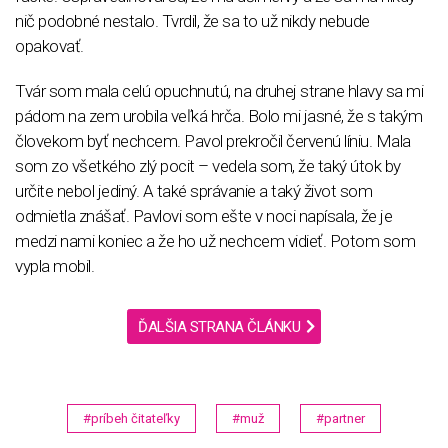
nič podobné nestalo. Tvrdil, že sa to už nikdy nebude
opakovať.
Tvár som mala celú opuchnutú, na druhej strane hlavy sa mi
pádom na zem urobila veľká hrča. Bolo mi jasné, že s takým
človekom byť nechcem. Pavol prekročil červenú líniu. Mala
som zo všetkého zlý pocit – vedela som, že taký útok by
určite nebol jediný. A také správanie a taký život som
odmietla znášať. Pavlovi som ešte v noci napísala, že je
medzi nami koniec a že ho už nechcem vidieť. Potom som
vypla mobil.
ĎALŠIA STRANA ČLÁNKU
#príbeh čitateľky
#muž
#partner