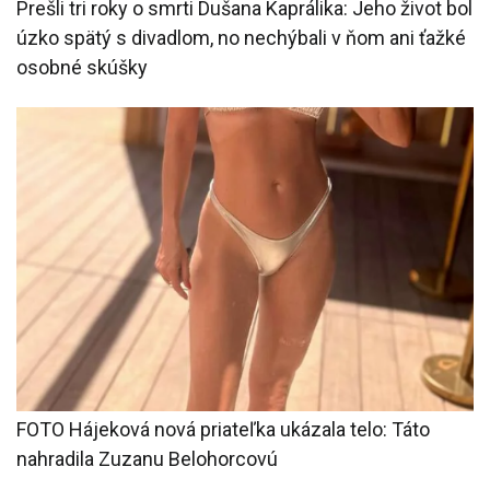
Prešli tri roky o smrti Dušana Kaprálika: Jeho život bol
úzko spätý s divadlom, no nechýbali v ňom ani ťažké
osobné skúšky
FOTO Hájeková nová priateľka ukázala telo: Táto
nahradila Zuzanu Belohorcovú