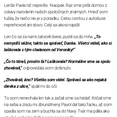
Lenže Pavla nič neprešlo. Naopak. Raz sme prišli domov z
oslavy narodenín našich spoločných známych. Hneď som
tušila, že niečo nie je v poriadku. Celou cestou v autobuse
neprehovoril ani slovo. Celý sa akosi naježil.
Len čo sa za nami zatvorili dvere, pustil sa do mňa.
„To
nemyslíš vážne, takto sa správať, Danka. Všetci videli, ako si
laškovala s tým chalanom od Veroniky!“
„Čo to táraš, prosím ťa? Laškovala? Normálne sme sa spolu
zhovárali,“
odpovedala som dotknuto.
„Zhovárali, áno? Všetko som videl. Správaš sa ako nejaká
dievka z ulice,“
vpálil mi do očí.
To som nenechala len tak a začali sme sa hádať. Kričali sme
na seba a zrazu mi zbrunátnený Pavol dal takú facku, až som
spadla som na zem a buchla sa do hlavy. Tvár ma pálila ako