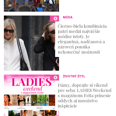
MÓDA
Čierno-biela kombinácia
patrí medzi najväčšie
módne istoty. Je
elegantná, nadčasová a
zároveň ponúka
nekonečné možnosti
ŽIVOTNÝ ŠTÝL
Dámy, doprajte si víkend
pre seba: LADIES Weekend
s magzínom Evita prinesie
oddych aj množstvo
inšpirácie