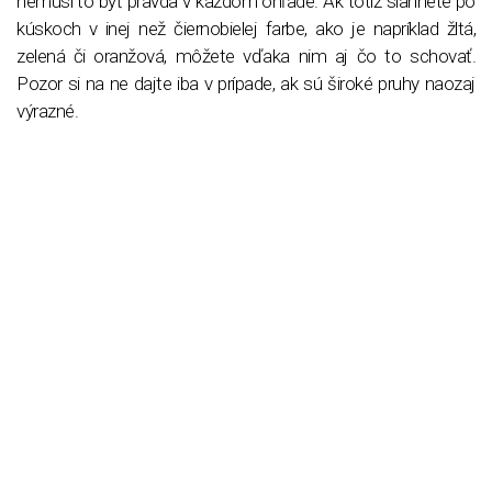
nemusí to byť pravda v každom ohľade. Ak totiž siahnete po
kúskoch v inej než čiernobielej farbe, ako je napríklad žltá,
zelená či oranžová, môžete vďaka nim aj čo to schovať.
Pozor si na ne dajte iba v prípade, ak sú široké pruhy naozaj
výrazné.