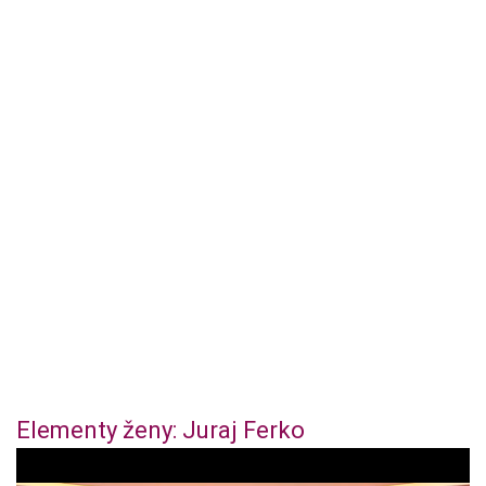
Elementy ženy: Juraj Ferko
0
o