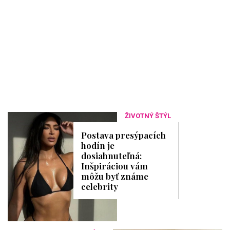
ŽIVOTNÝ ŠTÝL
Postava presýpacích
hodín je
dosiahnuteľná:
Inšpiráciou vám
môžu byť známe
celebrity