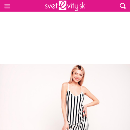
Preskočiť na hlavný obsah