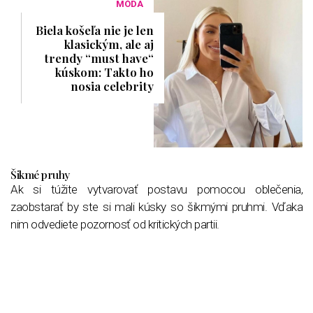
MÓDA
Biela košeľa nie je len
klasickým, ale aj
trendy “must have“
kúskom: Takto ho
nosia celebrity
Šikmé pruhy
Ak si túžite vytvarovať postavu pomocou oblečenia,
zaobstarať by ste si mali kúsky so šikmými pruhmi. Vďaka
nim odvediete pozornosť od kritických partii.