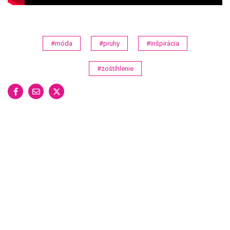
#móda
#pruhy
#inšpirácia
#zoštíhlenie