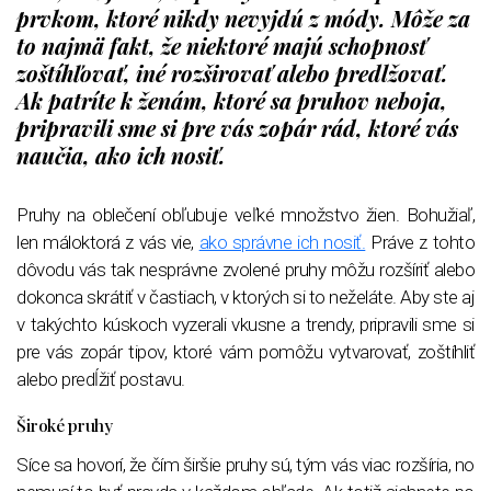
prvkom, ktoré nikdy nevyjdú z módy. Môže za
to najmä fakt, že niektoré majú schopnosť
zoštíhľovať, iné rozširovať alebo predlžovať.
Ak patríte k ženám, ktoré sa pruhov neboja,
pripravili sme si pre vás zopár rád, ktoré vás
naučia, ako ich nosiť.
Pruhy na oblečení obľubuje veľké množstvo žien. Bohužiaľ,
len máloktorá z vás vie,
ako správne ich nosiť.
Práve z tohto
dôvodu vás tak nesprávne zvolené pruhy môžu rozšíriť alebo
dokonca skrátiť v častiach, v ktorých si to neželáte. Aby ste aj
v takýchto kúskoch vyzerali vkusne a trendy, pripravili sme si
pre vás zopár tipov, ktoré vám pomôžu vytvarovať, zoštíhliť
alebo predĺžiť postavu.
Široké pruhy
Síce sa hovorí, že čím širšie pruhy sú, tým vás viac rozšíria, no