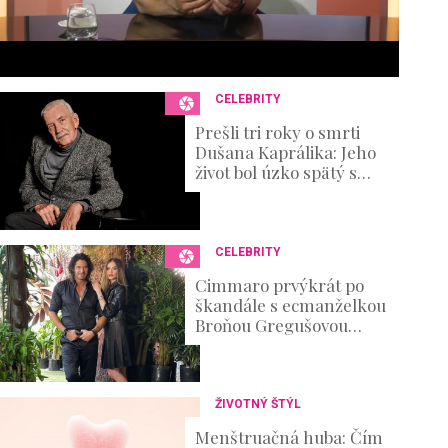
6
s
e
c
o
n
CELEBRITY
d
s
Prešli tri roky o smrti
V
Dušana Kaprálika: Jeho
o
život bol úzko spätý s
u
divadlom, no nechýbali v
m
ňom ani ťažké osobné
e
skúšky
0
%
CELEBRITY
Cimmaro prvýkrát po
škandále s ecmanželkou
Broňou Gregušovou
prvýkrát prehovoril:
Existenčné problémy
ŽIVOTNÝ ŠTÝL
Menštruačná huba: Čím