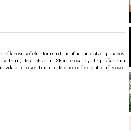
l
starať ľanovú košeľu, ktorá sa dá nosiť na množstvo spôsobov.
 šortkami, ale aj plavkami. Skombinovať by ste ju však mali
i. Vďaka tejto kombinácii budete pôsobiť elegantne a štýlovo.