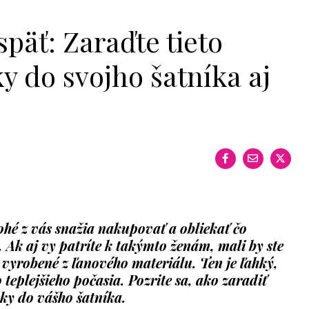
päť: Zaraďte tieto
y do svojho šatníka aj
hé z vás snažia nakupovať a obliekať čo
. Ak aj vy patríte k takýmto ženám, mali by ste
e vyrobené z ľanového materiálu. Ten je ľahký,
teplejšieho počasia. Pozrite sa, ako zaradiť
ky do vášho šatníka.