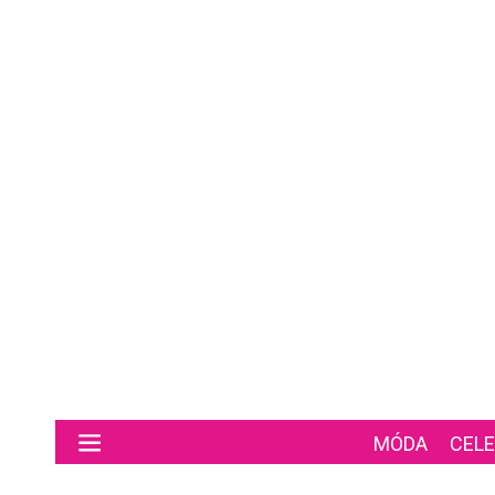
Preskočiť na hlavný obsah
MÓDA
CELE