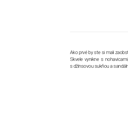
Ako prvé by ste si mali zaob
Skvele vynikne s nohavicami,
s džínsovou sukňou a sandálm