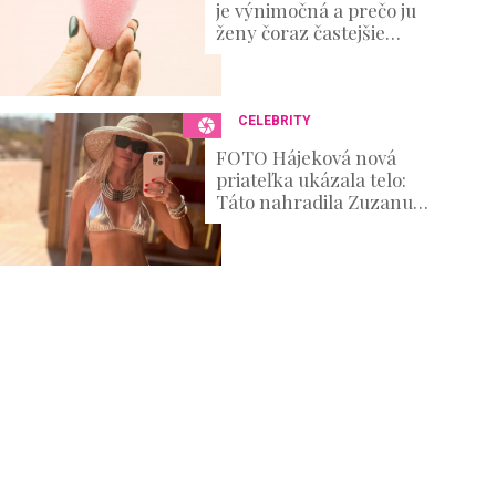
je výnimočná a prečo ju
ženy čoraz častejšie
skúšajú?
CELEBRITY
FOTO Hájeková nová
priateľka ukázala telo:
Táto nahradila Zuzanu
Belohorcovú