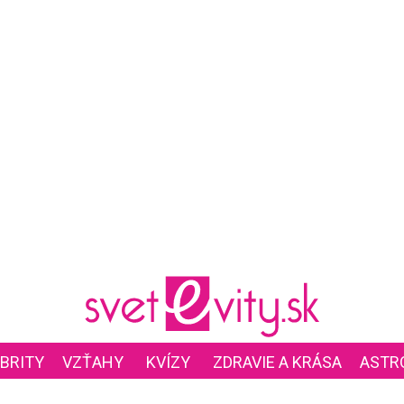
BRITY
VZŤAHY
KVÍZY
ZDRAVIE A KRÁSA
ASTR