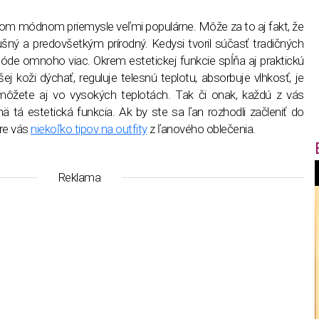
om módnom priemysle veľmi populárne. Môže za to aj fakt, že
dušný a predovšetkým prírodný. Kedysi tvoril súčasť tradičných
de omnoho viac. Okrem estetickej funkcie spĺňa aj praktickú
 koži dýchať, reguluje telesnú teplotu, absorbuje vlhkosť, je
o môžete aj vo vysokých teplotách. Tak či onak, každú z vás
tá estetická funkcia. Ak by ste sa ľan rozhodli začleniť do
pre vás
niekoľko tipov na outfity
z ľanového oblečenia.
Reklama
f
i
t
,