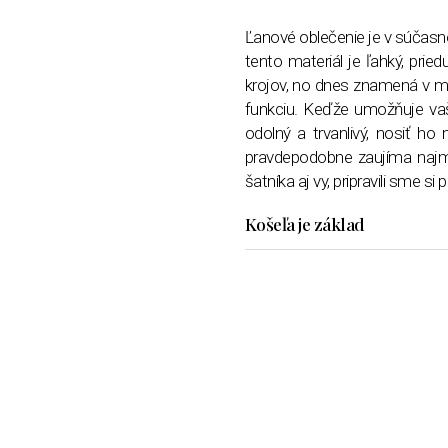
Ľanové oblečenie je v súčasn
tento materiál je ľahký, prie
krojov, no dnes znamená v mó
funkciu. Keďže umožňuje vašej
odolný a trvanlivý, nosiť h
pravdepodobne zaujíma najmä 
šatníka aj vy, pripravili sme si 
Košeľa je základ