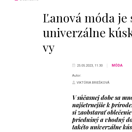
Ľanová móda je s
univerzálne kúsk
vy
MÓDA
25.05.2023, 11:30
Autor:
VIKTÓRIA BRIEŠKOVÁ
V súčasnej dobe sa mno
najšetrnejšie k prírode
si zaobstarať oblečeni
priedušný a vhodný do 
takéto univerzálne kús