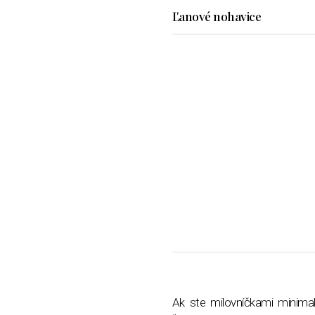
Ľanové nohavice
Ak ste milovníčkami minimal