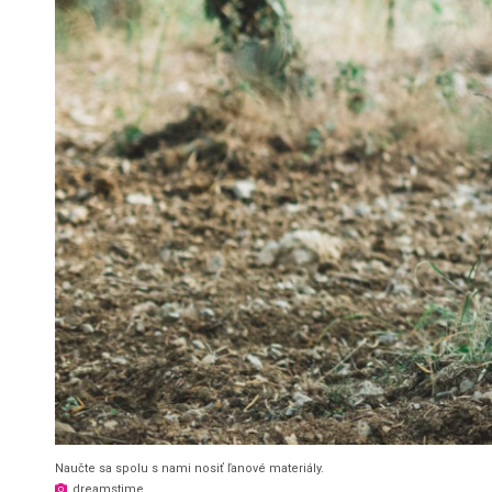
Naučte sa spolu s nami nosiť ľanové materiály.
dreamstime