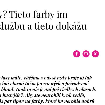
y? Tieto farby im
lužbu a tieto dokážu
lasy máte, väčšina z vás si vždy praje aj tak
avými vlasmi túžia po rovných a prirodzené
blond. Inak to nie je ani pri riedkych vlasoch.
a hustejšie?. Aby ste neurobili krok vedľa,
vás pár tipov na farby, ktoré im nerobia dobrú