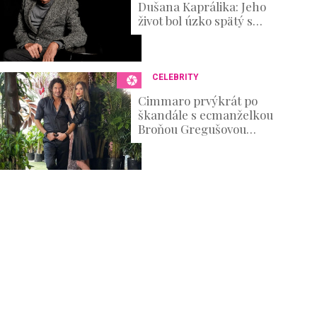
Dušana Kaprálika: Jeho
život bol úzko spätý s
divadlom, no nechýbali v
ňom ani ťažké osobné
skúšky
CELEBRITY
Cimmaro prvýkrát po
škandále s ecmanželkou
Broňou Gregušovou
prvýkrát prehovoril:
Existenčné problémy