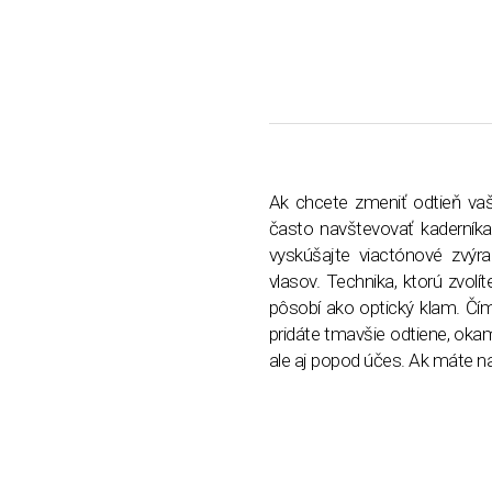
Ak chcete zmeniť odtieň vaši
často navštevovať kaderníka,
vyskúšajte viactónové zvýr
vlasov. Technika, ktorú zvolít
pôsobí ako optický klam. Čím
pridáte tmavšie odtiene, okam
ale aj popod účes. Ak máte nao