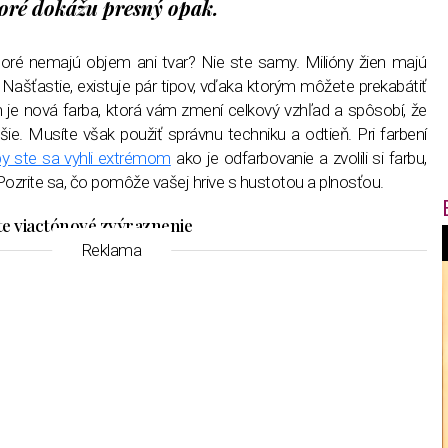
ktoré dokážu presný opak.
ktoré nemajú objem ani tvar? Nie ste samy. Milióny žien majú
 Našťastie, existuje pár tipov, vďaka ktorým môžete prekabátiť
 je nová farba, ktorá vám zmení celkový vzhľad a spôsobí, že
e. Musíte však použiť správnu techniku a odtieň. Pri farbení
y ste sa vyhli extrémom
ako je odfarbovanie a zvolili si farbu,
 Pozrite sa, čo pomôže vašej hrive s hustotou a plnosťou.
te viactónové zvýraznenie
Reklama
f
i
t
,