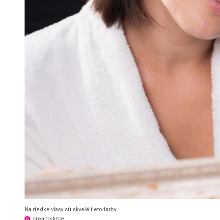
Na riedke vlasy sú skvelé tieto farby.
dreamstime