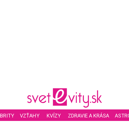
BRITY
VZŤAHY
KVÍZY
ZDRAVIE A KRÁSA
ASTR