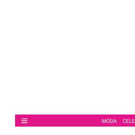
Preskočiť na hlavný obsah
MÓDA
CELE