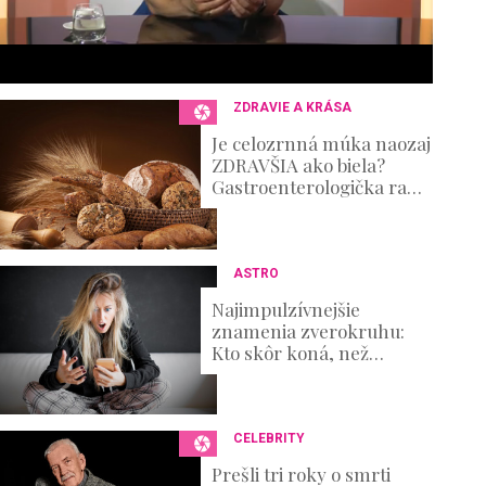
6
s
e
c
o
n
ZDRAVIE A KRÁSA
d
s
Je celozrnná múka naozaj
V
ZDRAVŠIA ako biela?
o
Gastroenterologička radí,
u
ako z pečiva vyťažiť
m
maximum
e
0
%
ASTRO
Najimpulzívnejšie
znamenia zverokruhu:
Kto skôr koná, než
premýšľa nad
dôsledkami?
CELEBRITY
Prešli tri roky o smrti