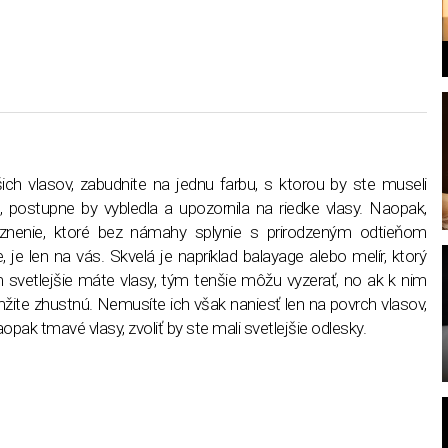
l
ch vlasov, zabudnite na jednu farbu, s ktorou by ste museli
 postupne by vybledla a upozornila na riedke vlasy. Naopak,
aznenie, ktoré bez námahy splynie s prirodzeným odtieňom
e, je len na vás. Skvelá je napríklad balayage alebo melír, ktorý
 svetlejšie máte vlasy, tým tenšie môžu vyzerať, no ak k nim
žite zhustnú. Nemusíte ich však naniesť len na povrch vlasov,
pak tmavé vlasy, zvoliť by ste mali svetlejšie odlesky.