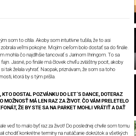
ým som to cítila. Akoby som intuitívne tušila, že to asi
brala veľmi pokojne. Mojím cieľom bolo dostať sa do finále.
l
om mohla čo najdlhšie tancovať s Jarinom Ihringom. To sa
fajn. Jasné, po finále má človek chvíľu zvláštny pocit, akoby
om si tak želala vyhrať. Naopak, priznávam, že som sa toho
rnosti, ktorá by s tým prišla.
, KTO DOSTAL POZVÁNKU DO LET´S DANCE, DOTERAZ
O MOŽNOSŤ MÁ LEN RAZ ZA ŽIVOT. ČO VÁM PRELETELO
EFONÁT, ŽE BY STE SA NA PARKET MOHLI VRÁTIŤ A DAŤ
 ale veď to malo byť raz za život! Do poslednej chvíle som tomu
ali chodiť konkrétne termíny na natáčanie dokrútok a všetkých