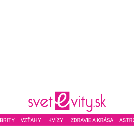
BRITY
VZŤAHY
KVÍZY
ZDRAVIE A KRÁSA
ASTR