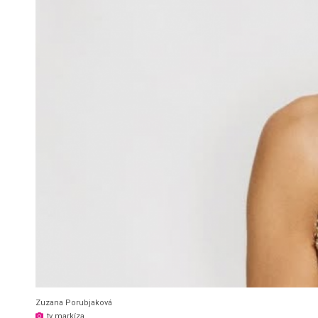
Zuzana Porubjaková
tv markíza