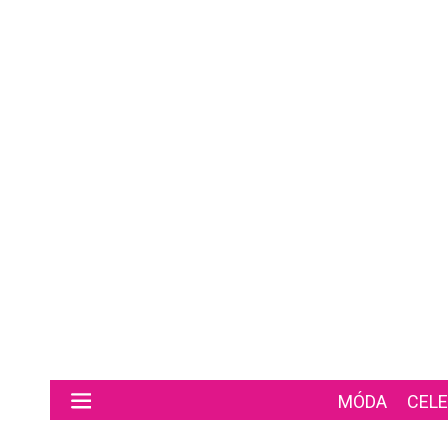
Preskočiť na hlavný obsah
MÓDA
CELE