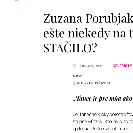
Zuzana Porubjak
ešte niekedy na 
STAČILO?
CELEBRITY
31.05.2026, 19:48
Autor:
RED RYTMUS ŽIVOTA
„Tanec je pre mňa ako 
Jej tanečné kroky porota vždy 
stupne víťazov. Kto iný si to 
aj doma okolo svojich troch r