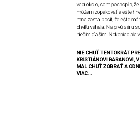
vecí okolo, som pochopila, že s
môžem zopakovať a ešte hneď 
mne zostal pocit, že ešte má
chvíľu váhala. Na prvú sériu 
niečím ďalším. Nakoniec ale v
NIE CHUŤ TENTOKRÁT PRE
KRISTIÁNOVI BARANOVI, 
MAL CHUŤ ZOBRAŤ A ODNIE
VIAC...