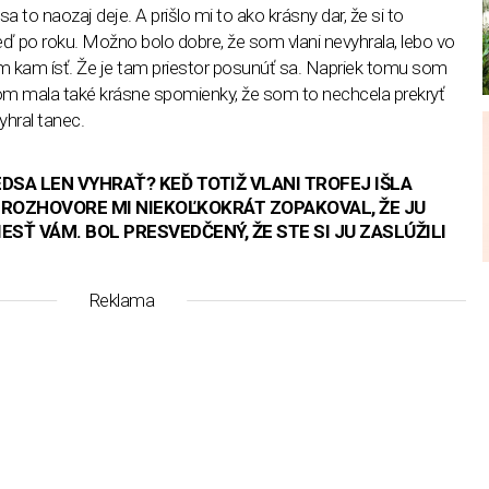
a to naozaj deje. A prišlo mi to ako krásny dar, že si to
po roku. Možno bolo dobre, že som vlani nevyhrala, lebo vo
m kam ísť. Že je tam priestor posunúť sa. Napriek tomu som
som mala také krásne spomienky, že som to nechcela prekryť
yhral tanec.
DSA LEN VYHRAŤ? KEĎ TOTIŽ VLANI TROFEJ IŠLA
V ROZHOVORE MI NIEKOĽKOKRÁT ZOPAKOVAL, ŽE JU
SŤ VÁM. BOL PRESVEDČENÝ, ŽE STE SI JU ZASLÚŽILI
Reklama