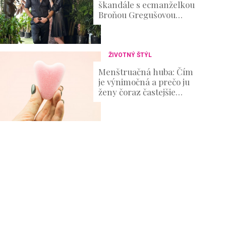
škandále s ecmanželkou
Broňou Gregušovou
prvýkrát prehovoril:
Existenčné problémy
ŽIVOTNÝ ŠTÝL
Menštruačná huba: Čím
je výnimočná a prečo ju
ženy čoraz častejšie
skúšajú?