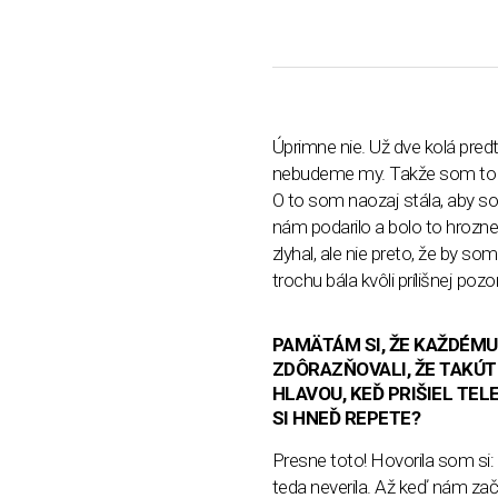
Úprimne nie. Už dve kolá predt
nebudeme my. Takže som to zo
O to som naozaj stála, aby s
nám podarilo a bolo to hrozne 
zlyhal, ale nie preto, že by s
trochu bála kvôli prílišnej pozo
PAMÄTÁM SI, ŽE KAŽDÉMU
ZDÔRAZŇOVALI, ŽE TAKÚT
HLAVOU, KEĎ PRIŠIEL TEL
SI HNEĎ REPETE?
Presne toto! Hovorila som si:
teda neverila. Až keď nám zač