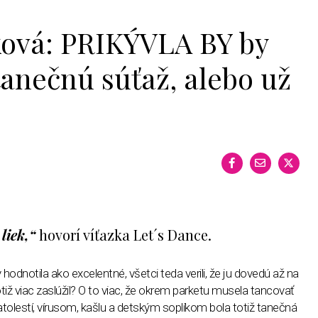
ová: PRIKÝVLA BY by
tanečnú súťaž, alebo už
liek,“
hovorí víťazka Let´s Dance.
hodnotila ako excelentné, všetci teda verili, že ju dovedú až na
totiž viac zaslúžil? O to viac, že okrem parketu musela tancovať
atolestí, vírusom, kašlu a detským soplíkom bola totiž tanečná