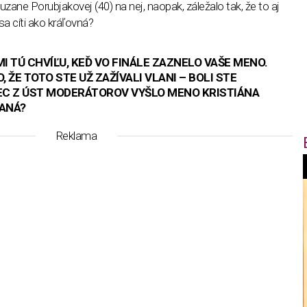
zane Porubjakovej (40) na nej, naopak, záležalo tak, že to aj
a cíti ako kráľovná?
 TÚ CHVÍĽU, KEĎ VO FINÁLE ZAZNELO VAŠE MENO.
 ŽE TOTO STE UŽ ZAŽÍVALI VLANI – BOLI STE
EC Z ÚST MODERÁTOROV VYŠLO MENO KRISTIÁNA
MANÁ?
Reklama
f
i
t
,