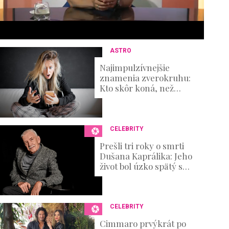
6
s
e
c
o
n
ASTRO
d
s
Najimpulzívnejšie
V
znamenia zverokruhu:
o
Kto skôr koná, než
u
premýšľa nad
m
dôsledkami?
e
0
%
CELEBRITY
Prešli tri roky o smrti
Dušana Kaprálika: Jeho
život bol úzko spätý s
divadlom, no nechýbali v
ňom ani ťažké osobné
skúšky
CELEBRITY
Cimmaro prvýkrát po