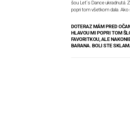
šou Let´s Dance ukradnutá. Zu
popri tom všetkom dala. Ako s
DOTERAZ MÁM PRED OČAMI
HLAVOU MI POPRI TOM ŠLO,
FAVORITKOU, ALE NAKONI
BARANA. BOLI STE SKLA