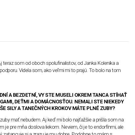
 Aj teraz som od oboch spolufinalistov, od Janka Koleníka a
ú podporu. Videla som, ako veľmi mi to prajú. To bolo na tom
DNÍ A BEZDETNÍ, VY STE MUSELI OKREM TANCA STÍHAŤ
GAMI, DEŤMI A DOMÁCNOSŤOU. NEMALI STE NIEKEDY
VAŠE SILY A TANEČNÝCH KROKOV MÁTE PLNÉ ZUBY?
é zuby mať nebudem. Aj keď mi bolo najťažšie a prišla som na
om je pre mňa doslova liekom. Neviem, či je to endorfínmi, ale
ný, zatancuje si a zrazu je mu dobre. Podobne to mám s