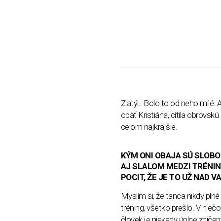
Zlatý... Bolo to od neho milé.
opäť Kristiána, cítila obrovsk
celom najkrajšie.
KÝM ONI OBAJA SÚ SLOBO
AJ SLALOM MEDZI TRÉNIN
POCIT, ŽE JE TO UŽ NAD 
Myslím si, že tanca nikdy pln
tréning, všetko prešlo. V nieč
človek je niekedy úplne zniče