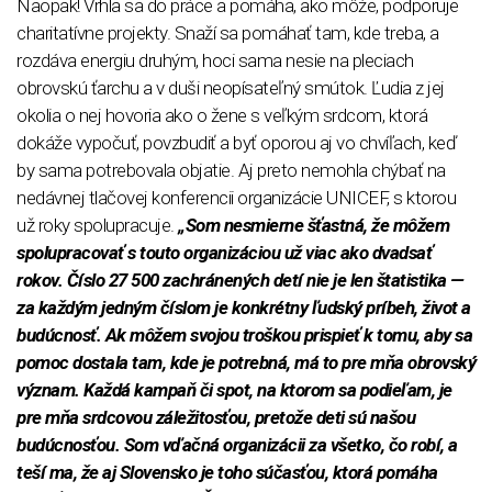
Naopak! Vrhla sa do práce a pomáha, ako môže, podporuje
charitatívne projekty. Snaží sa pomáhať tam, kde treba, a
rozdáva energiu druhým, hoci sama nesie na pleciach
obrovskú ťarchu a v duši neopísateľný smútok. Ľudia z jej
okolia o nej hovoria ako o žene s veľkým srdcom, ktorá
dokáže vypočuť, povzbudiť a byť oporou aj vo chvíľach, keď
by sama potrebovala objatie. Aj preto nemohla chýbať na
nedávnej tlačovej konferencii organizácie UNICEF, s ktorou
už roky spolupracuje.
„Som nesmierne šťastná, že môžem
spolupracovať s touto organizáciou už viac ako dvadsať
rokov. Číslo 27 500 zachránených detí nie je len štatistika —
za každým jedným číslom je konkrétny ľudský príbeh, život a
budúcnosť. Ak môžem svojou troškou prispieť k tomu, aby sa
pomoc dostala tam, kde je potrebná, má to pre mňa obrovský
význam. Každá kampaň či spot, na ktorom sa podieľam, je
pre mňa srdcovou záležitosťou, pretože deti sú našou
budúcnosťou. Som vďačná organizácii za všetko, čo robí, a
teší ma, že aj Slovensko je toho súčasťou, ktorá pomáha