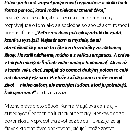
Práve preto má zmysel podporovať organizácie a akúkoľvek
formu pomoci, ktorá môže niekomu zmeniť život,“
pokračovala herečka, ktorá ocenila aj prítomné žiačky
rozprávajúce o tom, ako sa spoločne so spolužiakmi rozhodli
pomáhať tam.
„Veľmi ma dnes potešili aj mladé dievčatá,
ktoré tu vystúpili. Najskôr som si myslela, že sú
stredoškoláčky, no sú to ešte len deviatačky zo základnej
školy. Hovorili nádherne, múdro a s veľkou empatiou. A práve
v takých mladých ľuďoch vidím nádej a budúcnosť. Ak sa už
v tomto veku chcú zapájať do pomoci druhým, potom to celé
má obrovský význam. Pretože každá pomoc môže zmeniť
život — nielen deťom, ale mnohým ľuďom, ktorí ju potrebujú.
Ďakujem vám!“
dodala na záver.
Možno práve preto pôsobí Kamila Magálová doma aj v
susedných Čechách na ľudí tak autenticky. Neskrýva sa za
dokonalosť. Nepredstiera život bez bolesti. Ukazuje, že aj
človek, ktorého život opakovane „bičuje“, môže zostať