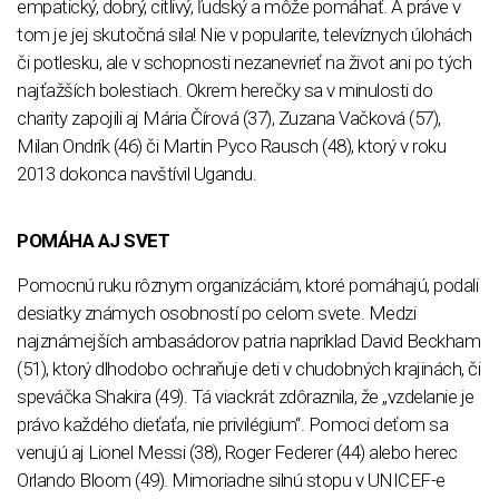
empatický, dobrý, citlivý, ľudský a môže pomáhať. A práve v
tom je jej skutočná sila! Nie v popularite, televíznych úlohách
či potlesku, ale v schopnosti nezanevrieť na život ani po tých
najťažších bolestiach. Okrem herečky sa v minulosti do
charity zapojili aj Mária Čírová (37), Zuzana Vačková (57),
Milan Ondrík (46) či Martin Pyco Rausch (48), ktorý v roku
2013 dokonca navštívil Ugandu.
POMÁHA AJ SVET
Pomocnú ruku rôznym organizáciám, ktoré pomáhajú, podali
desiatky známych osobností po celom svete. Medzi
najznámejších ambasádorov patria napríklad David Beckham
(51), ktorý dlhodobo ochraňuje deti v chudobných krajinách, či
speváčka Shakira (49). Tá viackrát zdôraznila, že „vzdelanie je
právo každého dieťaťa, nie privilégium“. Pomoci deťom sa
venujú aj Lionel Messi (38), Roger Federer (44) alebo herec
Orlando Bloom (49). Mimoriadne silnú stopu v UNICEF-e