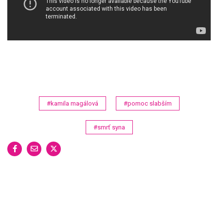
#kamila magálová
#pomoc slabším
#smrť syna