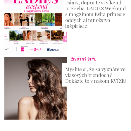
Dámy, doprajte si víkend
pre seba: LADIES Weekend
s magzínom Evita prinesie
oddych aj množstvo
inšpirácie
ŽIVOTNÝ ŠTÝL
Myslíte si, že sa vyznáte vo
vlasových trendoch?
Dokážte to v našom KVÍZE!