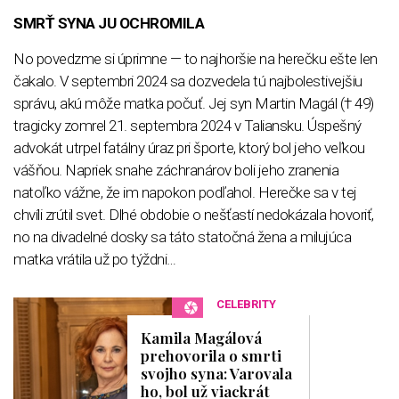
SMRŤ SYNA JU OCHROMILA
No povedzme si úprimne — to najhoršie na herečku ešte len
čakalo. V septembri 2024 sa dozvedela tú najbolestivejšiu
správu, akú môže matka počuť. Jej syn Martin Magál († 49)
tragicky zomrel 21. septembra 2024 v Taliansku. Úspešný
advokát utrpel fatálny úraz pri športe, ktorý bol jeho veľkou
vášňou. Napriek snahe záchranárov boli jeho zranenia
natoľko vážne, že im napokon podľahol. Herečke sa v tej
chvíli zrútil svet. Dlhé obdobie o nešťastí nedokázala hovoriť,
no na divadelné dosky sa táto statočná žena a milujúca
matka vrátila už po týždni…
CELEBRITY
Kamila Magálová
prehovorila o smrti
svojho syna: Varovala
ho, bol už viackrát