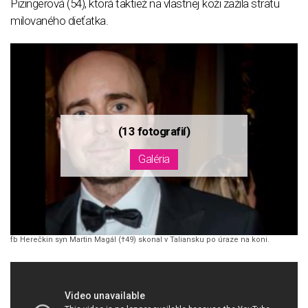
Pizingerová (54), ktorá taktiež na vlastnej koži zažila stratu
milovaného dieťatka.
fb Herečkin syn Martin Magál (†49) skonal v Taliansku po úraze na koni.