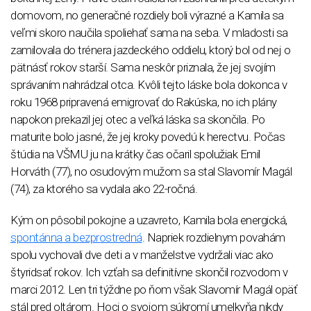
domovom, no generačné rozdiely boli výrazné a Kamila sa
veľmi skoro naučila spoliehať sama na seba. V mladosti sa
zamilovala do trénera jazdeckého oddielu, ktorý bol od nej o
pätnásť rokov starší. Sama neskôr priznala, že jej svojím
správaním nahrádzal otca. Kvôli tejto láske bola dokonca v
roku 1968 pripravená emigrovať do Rakúska, no ich plány
napokon prekazil jej otec a veľká láska sa skončila. Po
maturite bolo jasné, že jej kroky povedú k herectvu. Počas
štúdia na VŠMU ju na krátky čas očaril spolužiak Emil
Horváth (77), no osudovým mužom sa stal Slavomír Magál
(74), za ktorého sa vydala ako 22-ročná.
Kým on pôsobil pokojne a uzavreto, Kamila bola energická,
spontánna a bezprostredná
. Napriek rozdielnym povahám
spolu vychovali dve deti a v manželstve vydržali viac ako
štyridsať rokov. Ich vzťah sa definitívne skončil rozvodom v
marci 2012. Len tri týždne po ňom však Slavomír Magál opäť
stál pred oltárom. Hoci o svojom súkromí umelkyňa nikdy