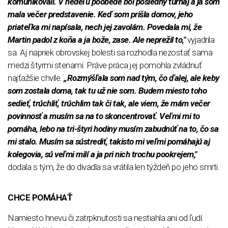
komunikovali. V nedeľu poobede bol posledný turnaj a ja som
mala večer predstavenie. Keď som prišla domov, jeho
priateľka mi napísala, nech jej zavolám. Povedala mi, že
Martin padol z koňa a ja bože, zase. Ale neprežil to,"
vyjadrila
sa. Aj napriek obrovskej bolesti sa rozhodla nezostať sama
medzi štyrmi stenami. Práve práca jej pomohla zvládnuť
najťažšie chvíle.
„Rozmýšľala som nad tým, čo ďalej, ale keby
som zostala doma, tak tu už nie som. Budem miesto toho
sedieť, trúchliť, trúchlim tak či tak, ale viem, že mám večer
povinnosť a musím sa na to skoncentrovať. Veľmi mi to
pomáha, lebo na tri-štyri hodiny musím zabudnúť na to, čo sa
mi stalo. Musím sa sústrediť, takisto mi veľmi pomáhajú aj
kolegovia, sú veľmi milí a ja pri nich trochu pookrejem,"
dodala s tým, že do divadla sa vrátila len týždeň po jeho smrti.
CHCE POMÁHAŤ
Namiesto hnevu či zatrpknutosti sa nestiahla ani od ľudí.