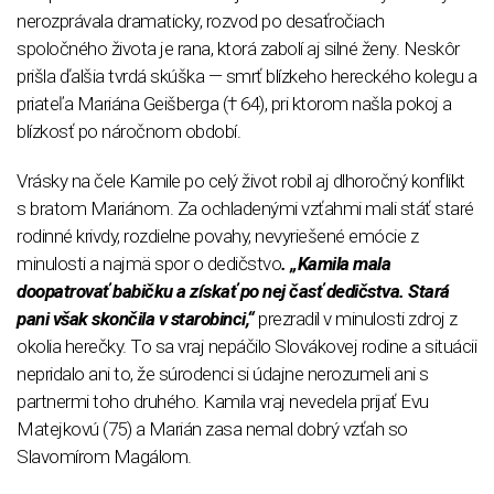
nerozprávala dramaticky, rozvod po desaťročiach
spoločného života je rana, ktorá zabolí aj silné ženy. Neskôr
prišla ďalšia tvrdá skúška — smrť blízkeho hereckého kolegu a
priateľa Mariána Geišberga († 64), pri ktorom našla pokoj a
blízkosť po náročnom období.
Vrásky na čele Kamile po celý život robil aj dlhoročný konflikt
s bratom Mariánom. Za ochladenými vzťahmi mali stáť staré
rodinné krivdy, rozdielne povahy, nevyriešené emócie z
minulosti a najmä spor o dedičstvo
. „Kamila mala
doopatrovať babičku a získať po nej časť dedičstva. Stará
pani však skončila v starobinci,“
prezradil v minulosti zdroj z
okolia herečky. To sa vraj nepáčilo Slovákovej rodine a situácii
nepridalo ani to, že súrodenci si údajne nerozumeli ani s
partnermi toho druhého. Kamila vraj nevedela prijať Evu
Matejkovú (75) a Marián zasa nemal dobrý vzťah so
Slavomírom Magálom.