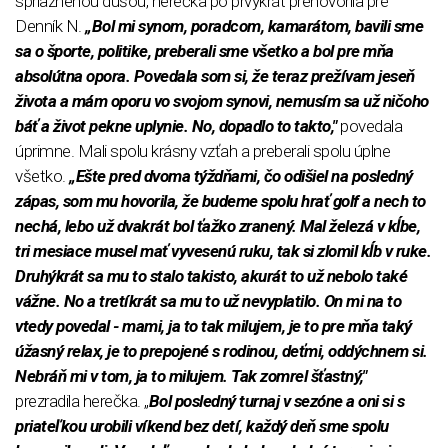
spriaznenou dušou, herečka po prvýkrát prehovorila pre
Denník N.
„Bol mi synom, poradcom, kamarátom, bavili sme
sa o športe, politike, preberali sme všetko a bol pre mňa
absolútna opora. Povedala som si, že teraz prežívam jeseň
života a mám oporu vo svojom synovi, nemusím sa už ničoho
báť a život pekne uplynie. No, dopadlo to takto,"
povedala
úprimne. Mali spolu krásny vzťah a preberali spolu úplne
všetko.
„Ešte pred dvoma týždňami, čo odišiel na posledný
zápas, som mu hovorila, že budeme spolu hrať golf a nech to
nechá, lebo už dvakrát bol ťažko zranený. Mal železá v kĺbe,
tri mesiace musel mať vyvesenú ruku, tak si zlomil kĺb v ruke.
Druhýkrát sa mu to stalo takisto, akurát to už nebolo také
vážne. No a tretíkrát sa mu to už nevyplatilo. On mi na to
vtedy povedal - mami, ja to tak milujem, je to pre mňa taký
úžasný relax, je to prepojené s rodinou, deťmi, oddýchnem si.
Nebráň mi v tom, ja to milujem. Tak zomrel šťastný,"
prezradila herečka. „
Bol posledný turnaj v sezóne a oni si s
priateľkou urobili víkend bez detí, každý deň sme spolu