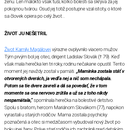
ženu. Len málokto však tuší, koľko bolesti sa skrýva za jej
pokojnou tvárou. Osud jej totiž postupne vzal istoty, o ktoré
sa človek opiera po celý život...
ŽIVOT JU NEŠETRIL
Život Kamily Magálovej
výrazne ovplyvnilo viacero mužov.
Tým prvým bol jej otec, dirigent Ladislav Slovák († 79). Keď
však mala herečka len tri roky, rodinu nečakane opustil. Tento
moment jej navždy zostal v pamäti.
„Maminka zostala stáť v
otvorených dverách, ja vedľa nej a nič som nechápala.
Potom sa tie dvere zavreli a dá sa povedať, že v tom
momente sa ona nervovo zrútila a už sa z toho nikdy
nespamätala,“
spomínala herečka na bolestivé detstvo.
Spolu s bratom, hercom Mariánom Slovákom (77), napokon
vyrastali u starých rodičov. Mama zostala psychicky
poznačená a otec si medzičasom vybudoval nový život po
boku inej ženy. Práve starí rodičia ich zachránili pred detským