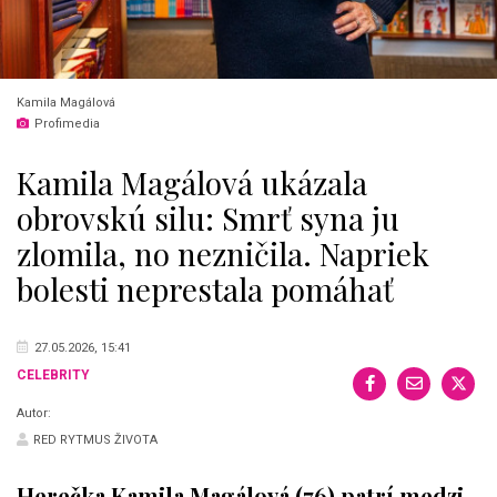
Kamila Magálová
Profimedia
Kamila Magálová ukázala
obrovskú silu: Smrť syna ju
zlomila, no nezničila. Napriek
bolesti neprestala pomáhať
27.05.2026, 15:41
CELEBRITY
Autor:
RED RYTMUS ŽIVOTA
Herečka Kamila Magálová (76) patrí medzi