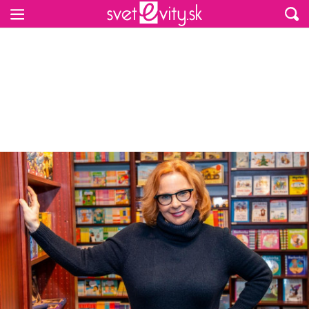
Preskočiť na hlavný obsah