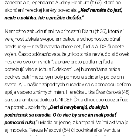
zanechala aj legendárna Audrey Hepburn († 63), ktorá po
skončení hereckej kariéry povedala:
„Keď nemáte čo jesť,
nejde o politiku. Ide o prežitie dieťaťa.“
Nemožno zabudnúť ani na princeznú Dianu († 36), ktorá si
verejnosť získala svojou empatiou a schopnosťou búrať
predsudky — navštevovala choré deti, ľudí s AIDS či obete
vojen. Často zdôrazňovala, že „nikto z nás nevie, čo si človek
nesie vo svojom vnútri“, a práve preto podľa nej ľudia
potrebujú viac súcitu a ľudskosti. Jej humanitárna práca
dodnes patrí medzi symboly pomoci a solidarity po celom
svete. Aj u našich západných susedov sa s pomocou deťom
spája viacero známych mien. Herečka Jitka Čvančarová (48)
sa stala ambasádorkou UNICEF ČR a dlhodobo upozorňuje
na potrebu solidarity.
„Deti si nevyberajú, do akých
podmienok sa narodia. O to viac by sme im mali podať
pomocnú ruku,“
uviedla pri jednej z kampaní. Veľmi aktívna je
aj modelka Tereza Maxová (54) či podnikateľka Vendula