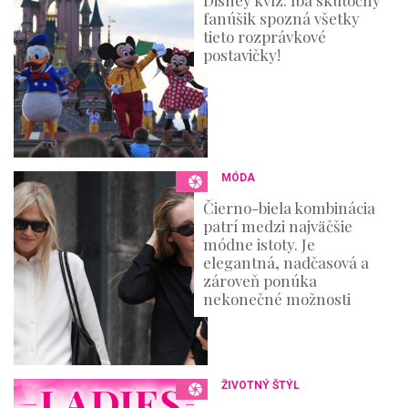
fanúšik spozná všetky
tieto rozprávkové
postavičky!
MÓDA
Čierno-biela kombinácia
patrí medzi najväčšie
módne istoty. Je
elegantná, nadčasová a
zároveň ponúka
nekonečné možnosti
ŽIVOTNÝ ŠTÝL