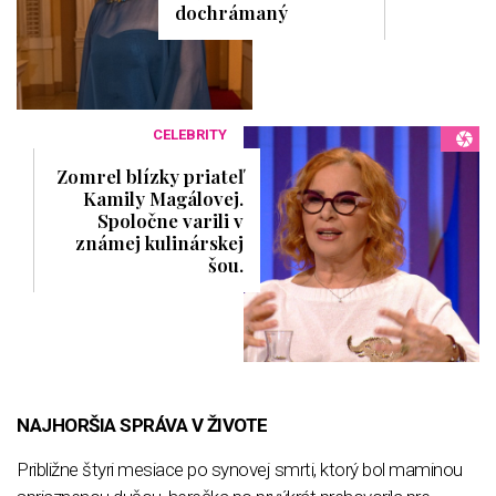
dochrámaný
CELEBRITY
Zomrel blízky priateľ
Kamily Magálovej.
Spoločne varili v
známej kulinárskej
šou.
NAJHORŠIA SPRÁVA V ŽIVOTE
Približne štyri mesiace po synovej smrti, ktorý bol maminou