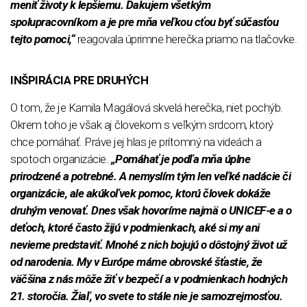
meniť životy k lepšiemu. Ďakujem všetkým
spolupracovníkom a je pre mňa veľkou cťou byť súčasťou
tejto pomoci,“
reagovala úprimne herečka priamo na tlačovke.
INŠPIRÁCIA PRE DRUHÝCH
O tom, že je Kamila Magálová skvelá herečka, niet pochýb.
Okrem toho je však aj človekom s veľkým srdcom, ktorý
chce pomáhať. Práve jej hlas je prítomný na videách a
spotoch organizácie.
„Pomáhať je podľa mňa úplne
prirodzené a potrebné. A nemyslím tým len veľké nadácie či
organizácie, ale akúkoľvek pomoc, ktorú človek dokáže
druhým venovať. Dnes však hovoríme najmä o UNICEF-e a o
deťoch, ktoré často žijú v podmienkach, aké si my ani
nevieme predstaviť. Mnohé z nich bojujú o dôstojný život už
od narodenia. My v Európe máme obrovské šťastie, že
väčšina z nás môže žiť v bezpečí a v podmienkach hodných
21. storočia. Žiaľ, vo svete to stále nie je samozrejmosťou.