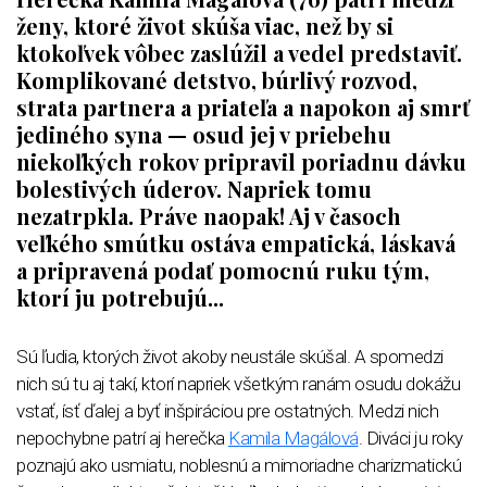
ženy, ktoré život skúša viac, než by si
ktokoľvek vôbec zaslúžil a vedel predstaviť.
Komplikované detstvo, búrlivý rozvod,
strata partnera a priateľa a napokon aj smrť
jediného syna — osud jej v priebehu
niekoľkých rokov pripravil poriadnu dávku
bolestivých úderov. Napriek tomu
nezatrpkla. Práve naopak! Aj v časoch
veľkého smútku ostáva empatická, láskavá
a pripravená podať pomocnú ruku tým,
ktorí ju potrebujú...
Sú ľudia, ktorých život akoby neustále skúšal. A spomedzi
nich sú tu aj takí, ktorí napriek všetkým ranám osudu dokážu
vstať, ísť ďalej a byť inšpiráciou pre ostatných. Medzi nich
nepochybne patrí aj herečka
Kamila Magálová
. Diváci ju roky
poznajú ako usmiatu, noblesnú a mimoriadne charizmatickú