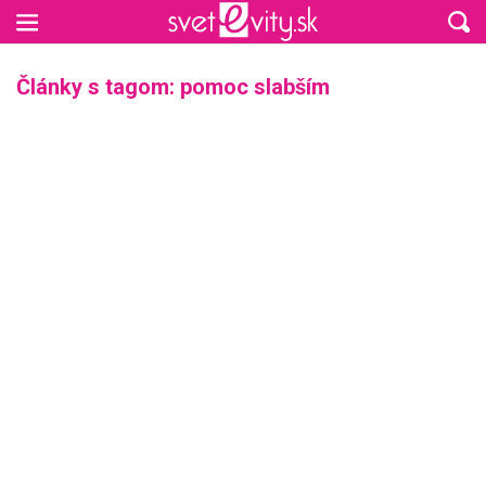
Preskočiť na hlavný obsah
Články s tagom: pomoc slabším