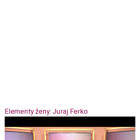
Elementy ženy: Juraj Ferko
0
o
f
4
4