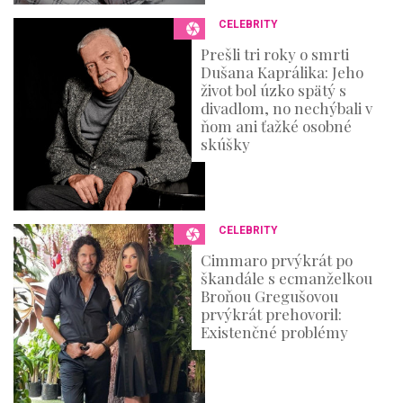
CELEBRITY
Prešli tri roky o smrti
Dušana Kaprálika: Jeho
život bol úzko spätý s
divadlom, no nechýbali v
ňom ani ťažké osobné
skúšky
CELEBRITY
Cimmaro prvýkrát po
škandále s ecmanželkou
Broňou Gregušovou
prvýkrát prehovoril:
Existenčné problémy