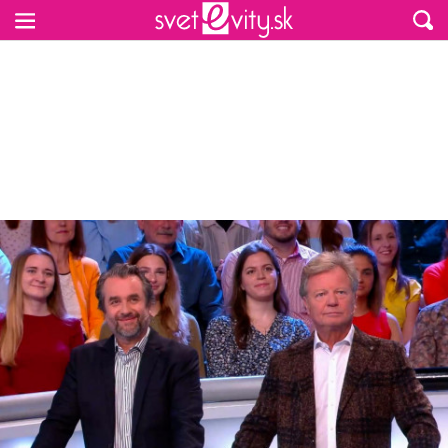
Preskočiť na hlavný obsah