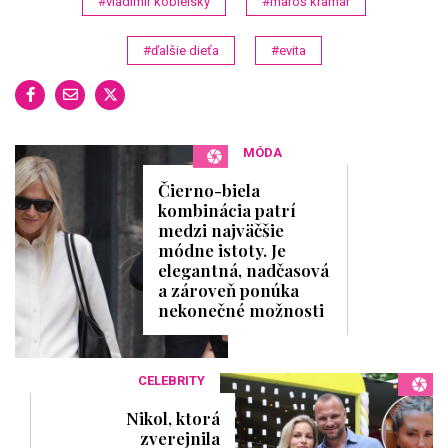
#vladimír kobielsky
#maroš kramár
d
#ďalšie dieťa
#evita
MÓDA
Čierno-biela
kombinácia patrí
medzi najväčšie
módne istoty. Je
elegantná, nadčasová
a zároveň ponúka
nekonečné možnosti
CELEBRITY
Nikol, ktorá
zverejnila