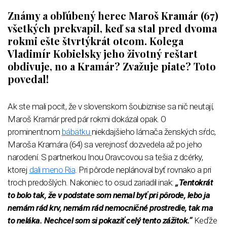
Známy a obľúbený herec Maroš Kramár (67)
všetkých prekvapil, keď sa stal pred dvoma
rokmi ešte štvrtýkrát otcom. Kolega
Vladimír Kobielsky jeho životný reštart
obdivuje, no a Kramár? Zvažuje piate? Toto
povedal!
Ak ste mali pocit, že v slovenskom šoubiznise sa nič neutají,
Maroš Kramár pred pár rokmi dokázal opak. O
prominentnom
bábätku
niekdajšieho lámača ženských sŕdc,
Maroša Kramára (64) sa verejnosť dozvedela až po jeho
narodení. S partnerkou Inou Oravcovou sa tešia z dcérky,
ktorej
dali meno Ria
. Pri pôrode neplánoval byť rovnako a pri
troch predošlých. Nakoniec to osud zariadil inak:
„Tentokrát
to bolo tak, že v podstate som nemal byť pri pôrode, lebo ja
nemám rád krv, nemám rád nemocničné prostredie, tak ma
to neláka. Nechcel som si pokaziť celý tento zážitok.“
Keďže