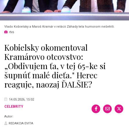
Vlado Kobielsky a Maroš Kramár v relácii Záhady tela humorom nešetrili.
rtvs
Kobielsky okomentoval
Kramárovo otcovstvo:
„Obdivujem ťa, v tej 65-ke si
šupnúť malé dieťa." Herec
reaguje, naozaj ĎALŠIE?
14.05.2026, 15:02
CELEBRITY
Autor:
REDAKCIA EVITA