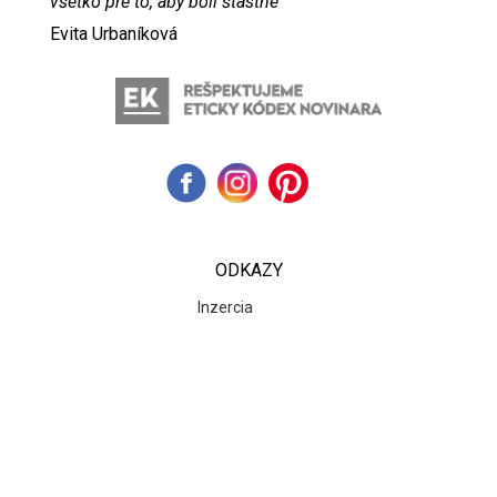
všetko pre to, aby boli šťastné“
Evita Urbaníková
ODKAZY
Inzercia
Online inzercia
Kontakt
GDPR