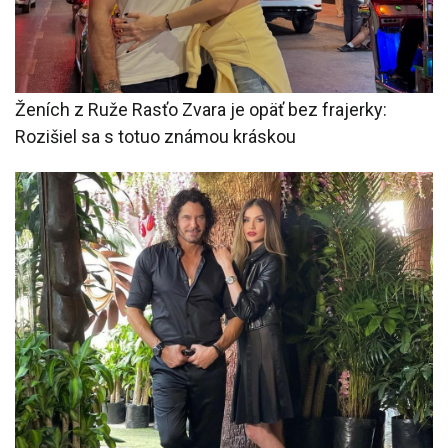
Ženích z Ruže Rasťo Zvara je opäť bez frajerky:
Rozišiel sa s totuo známou kráskou