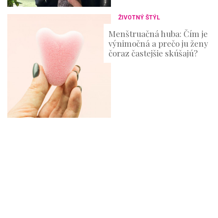
ŽIVOTNÝ ŠTÝL
Menštruačná huba: Čím je
výnimočná a prečo ju ženy
čoraz častejšie skúšajú?