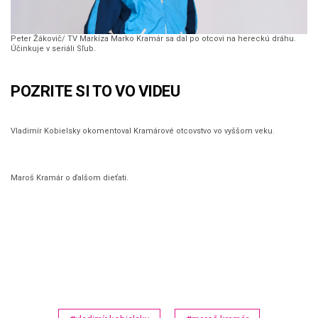
Peter Žákovič/ TV Markíza Marko Kramár sa dal po otcovi na hereckú dráhu.
Účinkuje v seriáli Sľub.
POZRITE SI TO VO VIDEU
0
Vladimír Kobielsky okomentoval Kramárové otcovstvo vo vyššom veku.
o
f
1
m
0
Maroš Kramár o ďalšom dieťati.
i
o
n
f
u
2
t
3
e
s
,
e
1
c
s
o
e
n
c
d
o
s
n