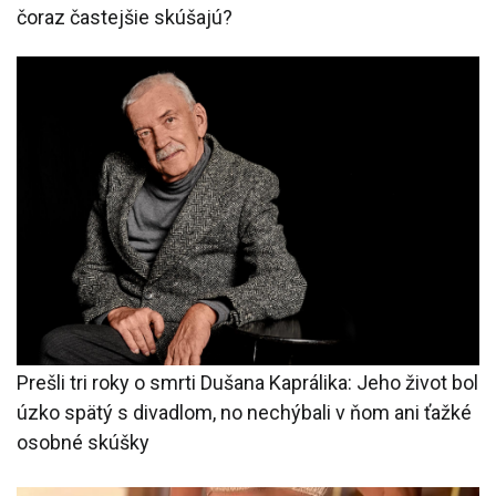
čoraz častejšie skúšajú?
Prešli tri roky o smrti Dušana Kaprálika: Jeho život bol
úzko spätý s divadlom, no nechýbali v ňom ani ťažké
osobné skúšky