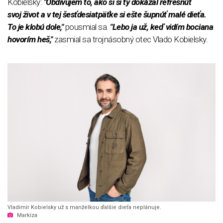
Kobielsky:
"Obdivujem to, ako si si ty dokázal refrešnúť
svoj život a v tej šesťdesiatpäťke si ešte šupnúť malé dieťa.
To je klobú dole,"
pousmial sa.
"Lebo ja už, keď vidím bociana
hovorím heš,"
zasmial sa trojnásobný otec Vlado Kobielsky.
Vladimír Kobielsky už s manželkou ďalšie dieťa neplánuje.
Markíza