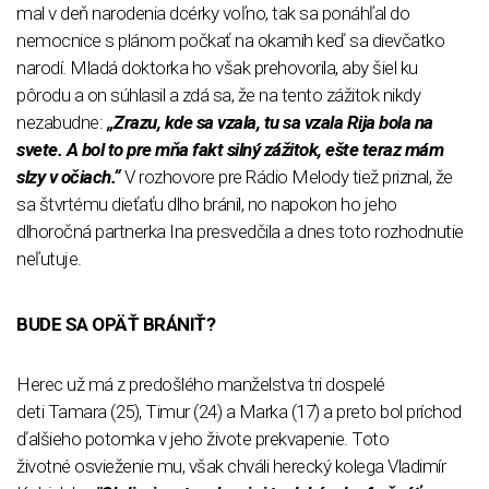
mal v deň narodenia dcérky voľno, tak sa ponáhľal do
nemocnice s plánom počkať na okamih keď sa dievčatko
narodí. Mladá doktorka ho však prehovorila, aby šiel ku
pôrodu a on súhlasil a zdá sa, že na tento zážitok nikdy
nezabudne:
„Zrazu, kde sa vzala, tu sa vzala Rija bola na
svete. A bol to pre mňa fakt silný zážitok, ešte teraz mám
slzy v očiach.“
V rozhovore pre Rádio Melody tiež priznal, že
sa štvrtému dieťaťu dlho bránil, no napokon ho jeho
dlhoročná partnerka Ina presvedčila a dnes toto rozhodnutie
neľutuje.
BUDE SA OPÄŤ BRÁNIŤ?
Herec už má z predošlého manželstva tri dospelé
deti Tamara (25), Timur (24) a Marka (17) a preto bol príchod
ďalšieho potomka v jeho živote prekvapenie. Toto
životné osvieženie mu, však chváli herecký kolega Vladimír