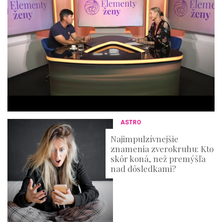
m
i
n
u
t
e
s
,
3
6
s
e
c
o
n
ASTRO
d
s
Najimpulzívnejšie
znamenia zverokruhu: Kto
skôr koná, než premýšľa
nad dôsledkami?