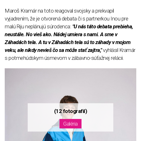
Maroš Kramár na toto reagoval svojsky a prekvapil
vyjadrením, že je otvorená debata či s partnerkou Inou pre
malú Riju neplánujú súrodenca:
"U nás táto debata prebieha,
neustále. No vieš ako. Nádej umiera s nami. A sme v
Záhadách tela. A tu v Záhadách tela sú to záhady v mojom
veku, ale nikdy nevieš čo sa môže stať zajtra,"
vyhlásil Kramár
s potmehúdskym úsmevom v zábavno-súťažnej relácii.