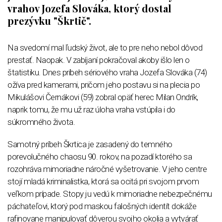
vrahov Jozefa Slováka, ktorý dostal
prezývku "Škrtič".
Na svedomí mal ľudský život, ale to pre neho nebol dôvod
prestať. Naopak. V zabíjaní pokračoval akoby išlo len o
štatistiku. Dnes príbeh sériového vraha Jozefa Slováka (74)
ožíva pred kamerami, pričom jeho postavu si na plecia po
Mikulášovi Černákovi (59) zobral opäť herec Milan Ondrík,
naprik tomu, že mu už raz úloha vraha vstúpila i do
súkromného života.
Samotný príbeh Škrtica je zasadený do temného
porevolučného chaosu 90. rokov, na pozadí ktorého sa
rozohráva mimoriadne náročné vyšetrovanie. V jeho centre
stojí mladá kriminalistka, ktorá sa ocitá pri svojom prvom
veľkom prípade. Stopy ju vedú k mimoriadne nebezpečnému
páchateľovi, ktorý pod maskou falošných identít dokáže
rafinovane manipulovať dôverou svojho okolia a vytvárať