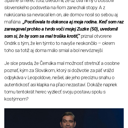
Spätne si herec totiž uvedomil, že už dva filmy o bossovi
slovenského podsvetia na ňom zanechali stopy. A z
nakrúcania sa nevracal len on, ale domov nosil so sebou aj
mafiána.
„Pociťovala to dokonca aj moja rodina. Keď som raz
zareagoval prchko a tvrdo voči mojej Zuzke (50), uvedomil
som si, že by som sa mal troška krotiť,“
priznal otvorene
Ondrík s tým, že len týmto to navyše neskončilo – okrem
toho sa totiž aj doma málo smial a bol nervóznejší.
Je síce pravda, že Černáka mal možnosť stretnúť a osobne
poznať, kým za Slovákom, ktorý si doživotie za päť vrážd
odpykáva v Leopoldove, nešiel, ale jeho precíznu snahu o
autentickosť asi klapka na pľaci nezastaví. Dokáže napriek
tomu tentokrát herec vyzliecť svoju postavu spolu s
kostýmom?