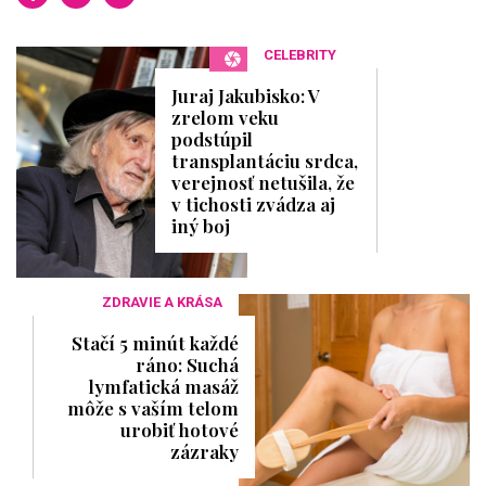
CELEBRITY
Juraj Jakubisko: V
zrelom veku
podstúpil
transplantáciu srdca,
verejnosť netušila, že
v tichosti zvádza aj
iný boj
ZDRAVIE A KRÁSA
Stačí 5 minút každé
ráno: Suchá
lymfatická masáž
môže s vaším telom
urobiť hotové
zázraky