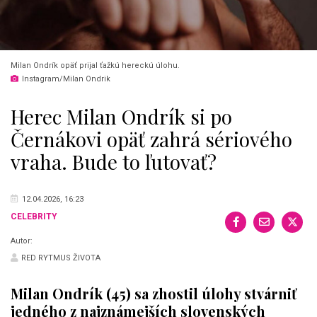
Milan Ondrík opäť prijal ťažkú hereckú úlohu.
Instagram/Milan Ondrik
Herec Milan Ondrík si po
Černákovi opäť zahrá sériového
vraha. Bude to ľutovať?
12.04.2026, 16:23
CELEBRITY
Autor:
RED RYTMUS ŽIVOTA
Milan Ondrík (45) sa zhostil úlohy stvárniť
jedného z najznámejších slovenských