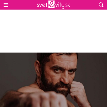
Preskočiť na hlavný obsah