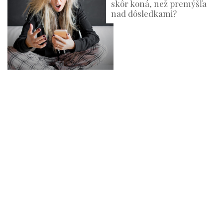
skôr koná, než premýšľa
nad dôsledkami?