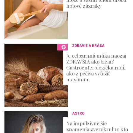
hotové zázraky
ZDRAVIE A KRÁSA
Je celozrnná múka naozaj
ZDRAVŠIA ako biela?
Gastroenterologička radí,
ako z pečiva vyťažiť
maximum
ASTRO
Najimpulzívnejšie
znamenia zverokruhu: Kto