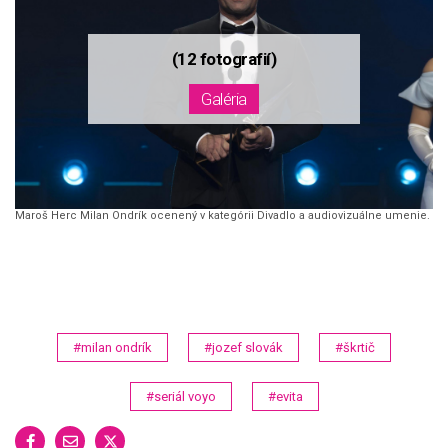
Maroš Herc Milan Ondrík ocenený v kategórii Divadlo a audiovizuálne umenie.
#milan ondrík
#jozef slovák
#škrtič
#seriál voyo
#evita