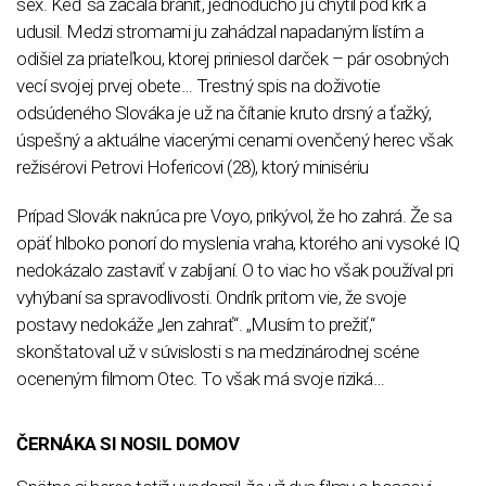
sex. Keď sa začala brániť, jednoducho ju chytil pod krk a
udusil. Medzi stromami ju zahádzal napadaným lístím a
odišiel za priateľkou, ktorej priniesol darček – pár osobných
vecí svojej prvej obete… Trestný spis na doživotie
odsúdeného Slováka je už na čítanie kruto drsný a ťažký,
úspešný a aktuálne viacerými cenami ovenčený herec však
režisérovi Petrovi Hofericovi (28), ktorý minisériu
Prípad Slovák nakrúca pre Voyo, prikývol, že ho zahrá. Že sa
opäť hlboko ponorí do myslenia vraha, ktorého ani vysoké IQ
nedokázalo zastaviť v zabíjaní. O to viac ho však používal pri
vyhýbaní sa spravodlivosti. Ondrík pritom vie, že svoje
postavy nedokáže „len zahrať“. „Musím to prežiť,“
skonštatoval už v súvislosti s na medzinárodnej scéne
oceneným filmom Otec. To však má svoje riziká…
ČERNÁKA SI NOSIL DOMOV