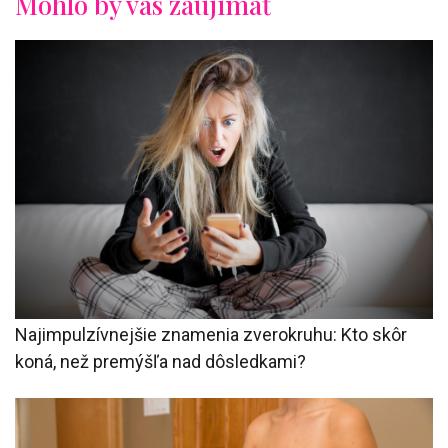
Mohlo by vás zaujímať
Najimpulzívnejšie znamenia zverokruhu: Kto skôr
koná, než premýšľa nad dôsledkami?