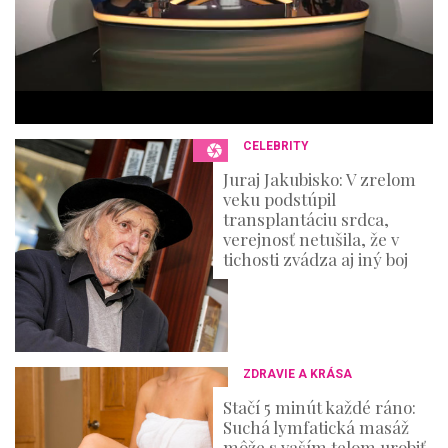
s
,
3
6
s
e
c
o
n
CELEBRITY
d
s
Juraj Jakubisko: V zrelom
veku podstúpil
transplantáciu srdca,
verejnosť netušila, že v
tichosti zvádza aj iný boj
ZDRAVIE A KRÁSA
Stačí 5 minút každé ráno:
Suchá lymfatická masáž
môže s vaším telom urobiť