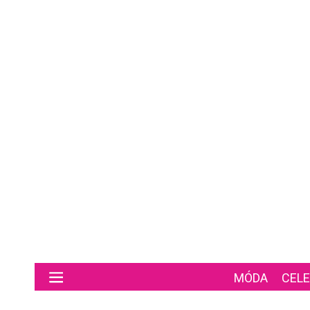
Preskočiť na hlavný obsah
MÓDA
CELE