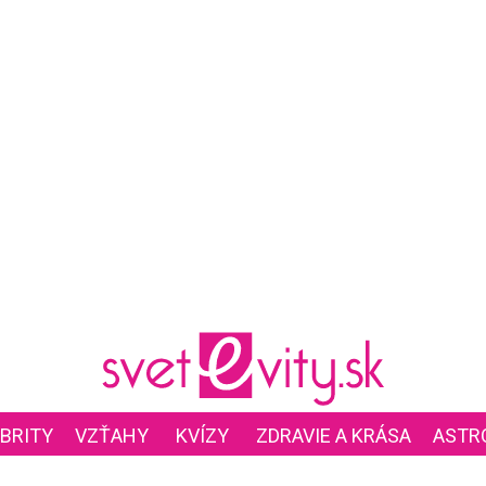
BRITY
VZŤAHY
KVÍZY
ZDRAVIE A KRÁSA
ASTR