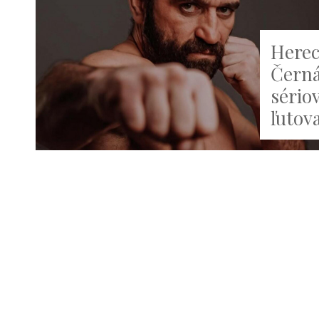
Herec
Černá
sério
ľutov