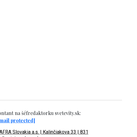
ntant na šéfredaktorku svetevity.sk:
mail protected]
FRA Slovakia a.s. | Kalinčiakova 33 | 831