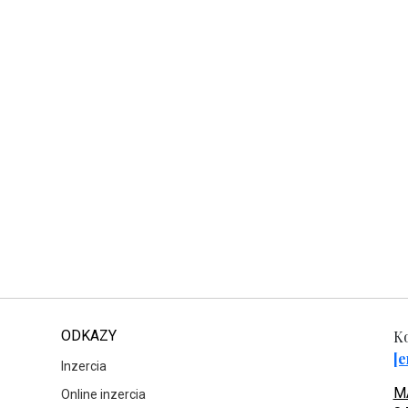
ODKAZY
Ko
[e
Inzercia
MA
Online inzercia