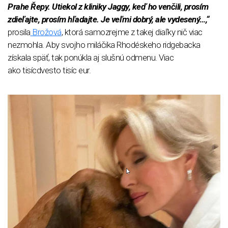
Prahe Řepy. Utiekol z kliniky Jaggy, keď ho venčili, prosím
zdieľajte, prosím hľadajte. Je veľmi dobrý, ale vydesený…,“
prosila
Brožová
, ktorá samozrejme z takej diaľky nič viac
nezmohla. Aby svojho miláčika Rhodéskeho ridgebacka
získala späť, tak ponúkla aj slušnú odmenu. Viac
ako tisícdvesto tisíc eur.