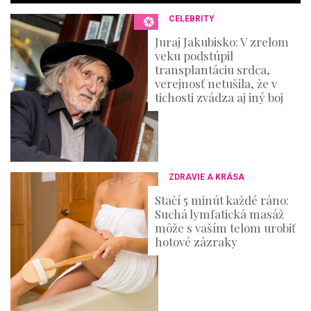
n
CELEBRITY
d
s
Juraj Jakubisko: V zrelom
veku podstúpil
transplantáciu srdca,
verejnosť netušila, že v
tichosti zvádza aj iný boj
ZDRAVIE A KRÁSA
Stačí 5 minút každé ráno:
Suchá lymfatická masáž
môže s vaším telom urobiť
hotové zázraky