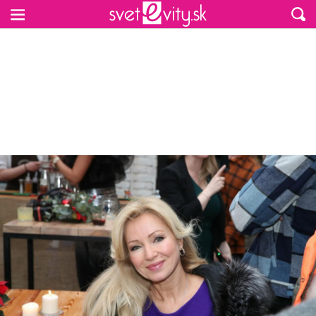
Preskočiť na hlavný obsah