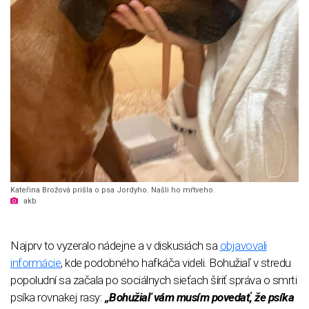
Kateřina Brožová prišla o psa Jordyho. Našli ho mŕtveho.
akb
Najprv to vyzeralo nádejne a v diskusiách sa
objavovali
informácie
, kde podobného hafkáča videli. Bohužiaľ v stredu
popoludní sa začala po sociálnych sieťach šíriť správa o smrti
psíka rovnakej rasy:
„Bohužiaľ vám musím povedať, že psíka