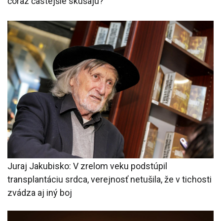
čoraz častejšie skúšajú?
Juraj Jakubisko: V zrelom veku podstúpil
transplantáciu srdca, verejnosť netušila, že v tichosti
zvádza aj iný boj