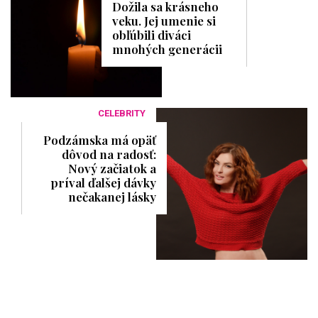
Dožila sa krásneho
veku. Jej umenie si
obľúbili diváci
mnohých generácii
CELEBRITY
Podzámska má opäť
dôvod na radosť:
Nový začiatok a
príval ďalšej dávky
nečakanej lásky