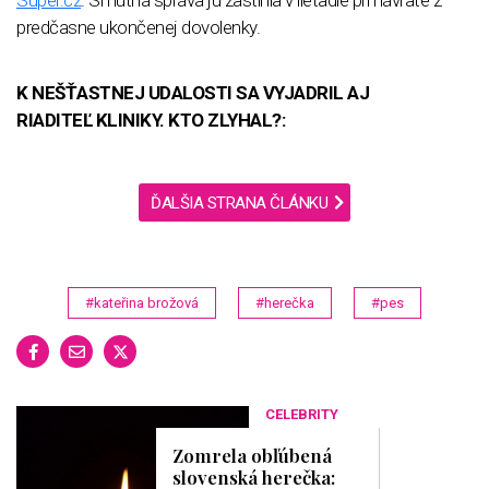
Super.cz
. Smutná správa ju zastihla v lietadle pri návrate z
predčasne ukončenej dovolenky.
K NEŠŤASTNEJ UDALOSTI SA VYJADRIL AJ
RIADITEĽ KLINIKY. KTO ZLYHAL?:
ĎALŠIA STRANA ČLÁNKU
#kateřina brožová
#herečka
#pes
CELEBRITY
Zomrela obľúbená
slovenská herečka: