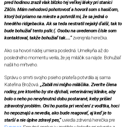
pred hodinou zrazil vlak blízko tej veľkej lávky pri stanici
Zličín. Mám nehodovú pohotovosť a hovoril som s hasičom,
ktorý bol priamo na mieste a potvrdil mi, že sa jedná o
hnedého ridgebacka. Ak sa teda nestratil nejaký ďalší, tak to
bude bohužiaľ tento psík:(. Osobu na uvedenom čísle som
kontaktoval, takže bohužiaľ tak....“
zverejnila herečka.
Ako sa hovorí nádej umiera posledná. Umelkyňa až do
posledného momentu verila, že jej miláčik sa nájde. Bohužiaľ
našli ho mŕtveho.
Správu o smrti svojho psieho priateľa potvrdila aj sama
Kateřina Brožová.
„Zabili mi môjho miláčika. Zveríte člena
rodiny, pre ktorého by ste dýchali, veterinárnej klinike, aby
bolo o neho po nevyhnutnú dobu postarané, keby prišiel
zdravotný problém. Oni ho pustia pri venčení z vodítka, hoci
ho nepoznajú a nevedia, ako bude reagovať, aj keď je to
starší a nie úplne zdravý pes,“
uviedla zdrvená herečka pre