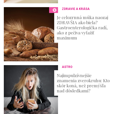
ZDRAVIE A KRÁSA
Je celozrnná múka naozaj
ZDRAVŠIA ako biela?
Gastroenterologička radí,
ako z pečiva vyťažiť
maximum
ASTRO
Najimpulzívnejšie
znamenia zverokruhu: Kto
skôr koná, než premýšľa
nad dôsledkami?