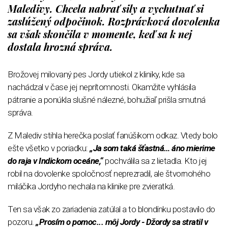
Maledivy. Chcela nabrať sily a vychutnať si
zaslúžený odpočinok. Rozprávková dovolenka
sa však skončila v momente, keď sa k nej
dostala hrozná správa.
Brožovej milovaný pes Jordy utiekol z kliniky, kde sa
nachádzal v čase jej neprítomnosti. Okamžite vyhlásila
pátranie a ponúkla slušné nálezné, bohužiaľ prišla smutná
správa.
Z Malediv stihla herečka poslať fanúšikom odkaz. Vtedy bolo
ešte všetko v poriadku:
„Ja som taká šťastná… áno mierime
do raja v Indickom oceáne,“
pochválila sa z lietadla. Kto jej
robil na dovolenke spoločnosť neprezradil, ale štvornohého
miláčika Jordyho nechala na klinike pre zvieratká.
Ten sa však zo zariadenia zatúlal a to blondínku postavilo do
pozoru.
„Prosím o pomoc... môj Jordy - Džordy sa stratil v