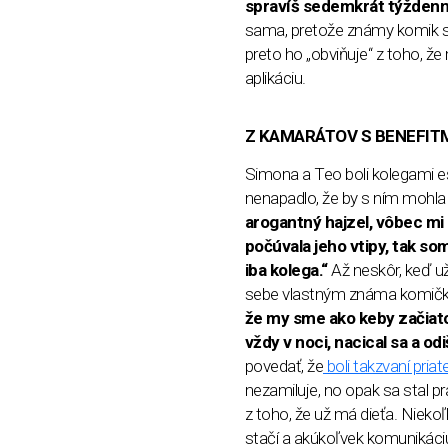
spravíš sedemkrát týždenne,
sama, pretože známy komik s 
preto ho „obviňuje“ z toho, že
aplikáciu.
Z KAMARÁTOV S BENEFIT
Simona a Teo boli kolegami eš
nenapadlo, že by s ním mohla 
arogantný hajzel, vôbec mi 
počúvala jeho vtipy, tak som
iba kolega.“
Až neskôr, keď u
sebe vlastným známa komička
že my sme ako keby začiatok
vždy v noci, nacical sa a od
povedať, že
boli takzvaní priat
nezamiluje, no opak sa stal p
z toho, že už má dieťa. Nieko
stačí a akúkoľvek komunikáciu