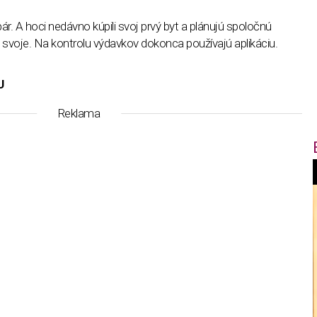
ár. A hoci nedávno kúpili svoj prvý byt a plánujú spoločnú
svoje. Na kontrolu výdavkov dokonca používajú aplikáciu.
U
Reklama
f
i
t
,