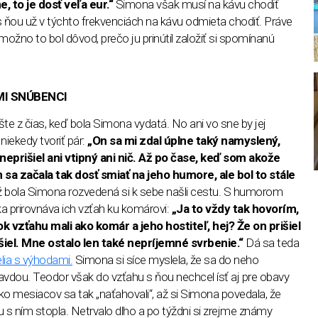
 to je dosť veľa eur.“
Simona však musí na kávu chodiť
ňou už v týchto frekvenciách na kávu odmieta chodiť. Práve
 možno to bol dôvod, prečo ju prinútil založiť si spomínanú
MI SNÚBENCI
te z čias, keď bola Simona vydatá. No ani vo sne by jej
niekedy tvoriť pár:
„On sa mi zdal úplne taký namyslený,
neprišiel ani vtipný ani nič. Až po čase, keď som akože
 sa začala tak dosť smiať na jeho humore, ale bol to stále
ž bola Simona rozvedená si k sebe našli cestu. S humorom
 prirovnáva ich vzťah ku komárovi:
„Ja to vždy tak hovorím,
 vzťahu mali ako komár a jeho hostiteľ, hej? Že on prišiel
išiel. Mne ostalo len také nepríjemné svrbenie.“
Dá sa teda
elia s výhodami.
Simona si síce myslela, že sa do neho
ravdou. Teodor však do vzťahu s ňou nechcel ísť aj pre obavy
ľko mesiacov sa tak „naťahovali“, až si Simona povedala, že
 s ním stopla. Netrvalo dlho a po týždni si zrejme známy