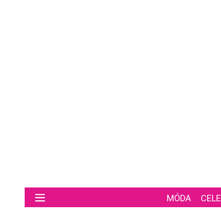
Preskočiť na hlavný obsah
MÓDA
CELE