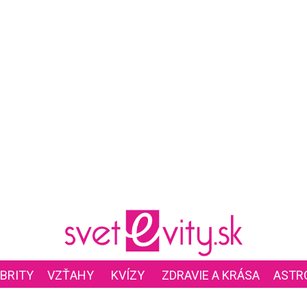
BRITY
VZŤAHY
KVÍZY
ZDRAVIE A KRÁSA
ASTR