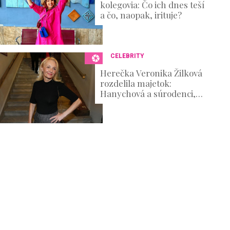
kolegovia: Čo ich dnes teší
a čo, naopak, irituje?
CELEBRITY
Herečka Veronika Žilková
rozdelila majetok:
Hanychová a súrodenci,
kto dostane najviac?