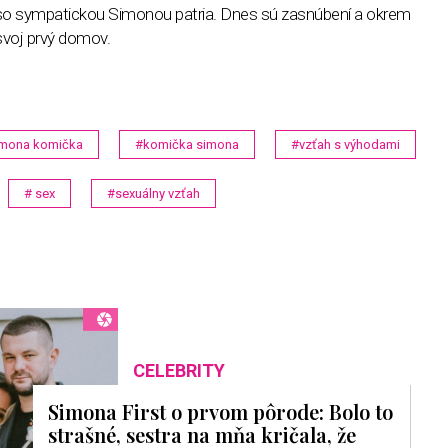
 so sympatickou Simonou patria. Dnes sú zasnúbení a okrem
svoj prvý domov.
mona komička
#komička simona
#vzťah s výhodami
# sex
#sexuálny vzťah
CELEBRITY
Simona First o prvom pôrode: Bolo to
strašné, sestra na mňa kričala, že