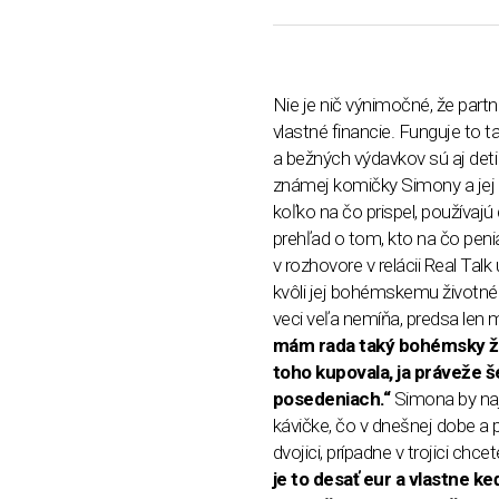
Nie je nič výnimočné, že part
vlastné financie. Funguje to
a bežných výdavkov sú aj deti 
známej komičky Simony a jej p
koľko na čo prispel, používaj
prehľad o tom, kto na čo pen
v rozhovore v relácii Real Tal
kvôli jej bohémskemu životném
veci veľa nemíňa, predsa len 
mám rada taký bohémsky živ
toho kupovala, ja práveže 
posedeniach.“
Simona by naj
kávičke, čo v dnešnej dobe a p
dvojici, prípadne v trojici chc
je to desať eur a vlastne ke