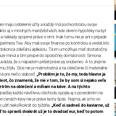
neri majú oddelené účty a každý má pod kontrolou svoje
 takto aj v mnohých manželstvách, kde okrem hypotéky na byt
a náklady spojené práve s nimi. Inak tomu nie je ani v prípade
artnera Tea. Aby mali svoje financie po kontrolou a vedeli, kto
l
ú dokonca zdieľanú aplikáciu. Tá im umožňuje mať dostatočný
iaze minul a čím prispel do spoločnej domácnosti. Simona
k uvádza, že s nápadom prišiel práve jej snúbenec. A to zrejme
u štýlu. Síce nie je márnotratná a na oblečenie či materiálne
má pre niečo slabosť:
„Problém je to, že my, teda hlavne ja
ot, čo znamená, že nie v tom, že by som si nejako veľa
šetrím na oblečení a míňam na káve. A na týchto
radšej každú návštevu obchodu spojila aj s posedením na
ri cenách kávy nie je práve lacný špás. Najmä, ak si ho vo
ete užiť niekoľkokrát do týždňa.
„Keď si sadneš do kaviarne, už
ď to spravíš dvakrát už je to dvadsať eur, keď to potom