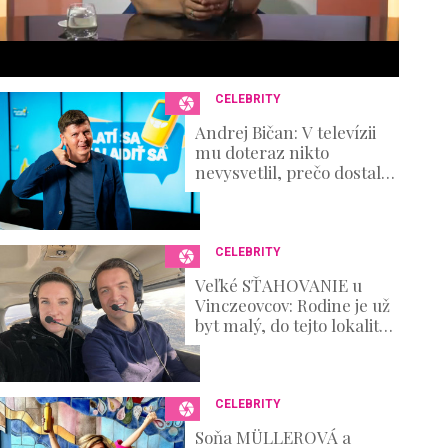
6
s
e
c
o
n
CELEBRITY
d
s
Andrej Bičan: V televízii
V
mu doteraz nikto
o
nevysvetlil, prečo dostal
u
padáka, on však
m
prehovoril o zákulisí
e
výroby
0
%
CELEBRITY
Veľké SŤAHOVANIE u
Vinczeovcov: Rodine je už
byt malý, do tejto lokality
sa s drobcami presúvajú
CELEBRITY
Soňa MÜLLEROVÁ a