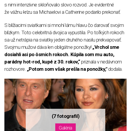
s nimi intenzívne skloňovalo slovo rozvod. Je evidentné
že vážnu krízu sa Michaelovi a Catherine podarilo prekonať.
S blížiacimi sviatkami si mnohí lámu hlavu čo darovať svojim
blízkym. Toto celebritná dvojica vypustila. Po toľkých rokoch
sa už netrápia na sviatky jeden druhého nasilu prekvapovať.
Svojmu mužovi dáva len obligátne ponožky!
„Vrchol sme
dosiahli asi po ôsmich rokoch. Kúpila som mu auto,
parádny hot-rod, kupé z 30. rokov,“
priznala v nedávnom
rozhovore.
„Potom som však prešla na ponožky,"
dodala.