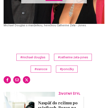
Michael Douglas s manželkou, herečkou Catherine Zeta - Jones.
#michael douglas
#cetherine zeta-jones
#vianoce
#ponožky
ŽIVOTNÝ ŠTÝL
Naspäť do režimu po
sviatkoch. Pozor na