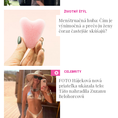
ŽIVOTNÝ ŠTÝL
Menštruačná huba: Čím je
výnimočná a prečo ju ženy
čoraz častejšie skúšajú?
CELEBRITY
FOTO Hájeková nová
priateľka ukázala telo:
Táto nahradila Zuzanu
Belohorcovú