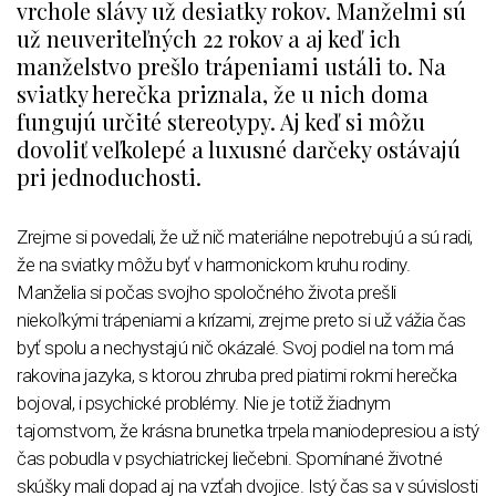
vrchole slávy už desiatky rokov. Manželmi sú
už neuveriteľných 22 rokov a aj keď ich
manželstvo prešlo trápeniami ustáli to. Na
sviatky herečka priznala, že u nich doma
fungujú určité stereotypy. Aj keď si môžu
dovoliť veľkolepé a luxusné darčeky ostávajú
pri jednoduchosti.
Zrejme si povedali, že už nič materiálne nepotrebujú a sú radi,
že na sviatky môžu byť v harmonickom kruhu rodiny.
Manželia si počas svojho spoločného života prešli
niekoľkými trápeniami a krízami, zrejme preto si už vážia čas
byť spolu a nechystajú nič okázalé. Svoj podiel na tom má
rakovina jazyka, s ktorou zhruba pred piatimi rokmi herečka
bojoval, i psychické problémy. Nie je totiž žiadnym
tajomstvom, že krásna brunetka trpela maniodepresiou a istý
čas pobudla v psychiatrickej liečebni. Spomínané životné
skúšky mali dopad aj na vzťah dvojice. Istý čas sa v súvislosti