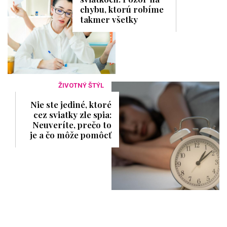
chybu, ktorú robíme
takmer všetky
ŽIVOTNÝ ŠTÝL
Nie ste jediné, ktoré
cez sviatky zle spia:
Neuveríte, prečo to
je a čo môže pomôcť