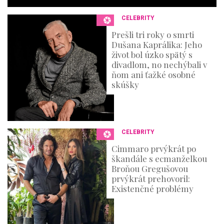
o
n
CELEBRITY
d
s
Prešli tri roky o smrti
Dušana Kaprálika: Jeho
život bol úzko spätý s
divadlom, no nechýbali v
ňom ani ťažké osobné
skúšky
CELEBRITY
Cimmaro prvýkrát po
škandále s ecmanželkou
Broňou Gregušovou
prvýkrát prehovoril:
Existenčné problémy