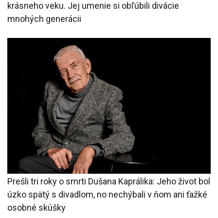
krásneho veku. Jej umenie si obľúbili divácie
mnohých generácii
Prešli tri roky o smrti Dušana Kaprálika: Jeho život bol
úzko spätý s divadlom, no nechýbali v ňom ani ťažké
osobné skúšky