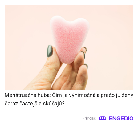
Menštruačná huba: Čím je výnimočná a prečo ju ženy
čoraz častejšie skúšajú?