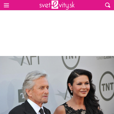
Preskočiť na hlavný obsah