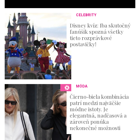
c
o
n
CELEBRITY
d
s
Disney kvíz: Iba skutočný
fanúšik spozná všetky
tieto rozprávkové
postavičky!
MÓDA
Čierno-biela kombinácia
patrí medzi najväčšie
módne istoty. Je
elegantná, nadčasová a
zároveň ponúka
nekonečné možnosti