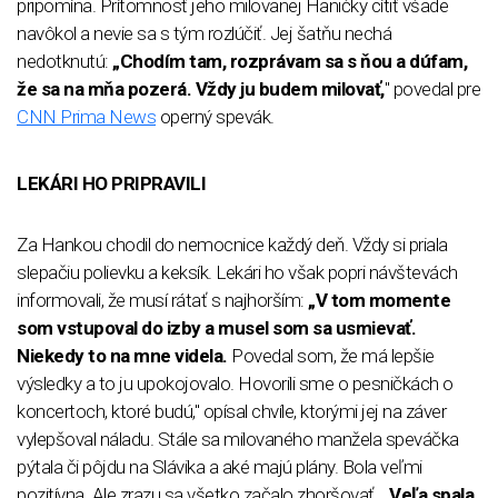
pripomína. Prítomnosť jeho milovanej Haničky cítiť všade
navôkol a nevie sa s tým rozlúčiť. Jej šatňu nechá
nedotknutú:
„Chodím tam, rozprávam sa s ňou a dúfam,
že sa na mňa pozerá. Vždy ju budem milovať,
" povedal pre
CNN Prima News
operný spevák.
LEKÁRI HO PRIPRAVILI
Za Hankou chodil do nemocnice každý deň. Vždy si priala
slepačiu polievku a keksík. Lekári ho však popri návštevách
informovali, že musí rátať s najhorším:
„V tom momente
som vstupoval do izby a musel som sa usmievať.
Niekedy to na mne videla.
Povedal som, že má lepšie
výsledky a to ju upokojovalo. Hovorili sme o pesničkách o
koncertoch, ktoré budú," opísal chvíle, ktorými jej na záver
vylepšoval náladu. Stále sa milovaného manžela speváčka
pýtala či pôjdu na Slávika a aké majú plány. Bola veľmi
pozitívna. Ale zrazu sa všetko začalo zhoršovať.
„Veľa spala