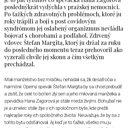
poslednýkrát vydýchla v pražskej nemocnici.
Po ťažkých zdravotných problémoch, ktoré ju
roky trápili a boji s post covidovým
syndrómom jej oslabený organizmus nevládla
bojovať s chorobami a podľahol. Zdrvený
vdovec Štefan Margita, ktorý ju držal za ruku
do posledného momentu teraz prehovoril ako
vyzerali chvíle jej skonu a čím všetkým
prechádzal.
Mali manželstvo bez mráčiku, nehádali sa, žili desaťročia v
harmónií. Operný spevák Štefan Margita by sa chcel prebudiť
a zistiť, že celé to bol len zlý sen a jeho milovaná manželka a
speváčka Hana Zagorová je stále medzi živými. Bohužiaľ nie
je a umelec stále žije v ich spoločnom byte, kde prežili
najkrajšie roky ich spoločného života. Neuvažuje, že by sa z
tohto bytu odsťahoval. Aj keď je to ťažké, všetko mu ju