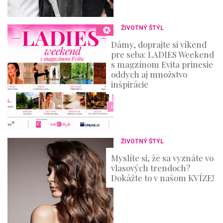
ŽIVOTNÝ ŠTÝL
Dámy, doprajte si víkend
pre seba: LADIES Weekend
s magzínom Evita prinesie
oddych aj množstvo
inšpirácie
ŽIVOTNÝ ŠTÝL
Myslíte si, že sa vyznáte vo
vlasových trendoch?
Dokážte to v našom KVÍZE!