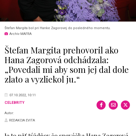
Štefan Margita bol pri Hanke Zagorovej do posledného momentu.
Archiv MAFRA
Štefan Margita prehovoril ako
Hana Zagorová odchádzala:
„Povedali mi aby som jej dal dole
zlato a vyzliekol ju.“
07.10.2022, 10:11
CELEBRITY
Autor:
REDAKCIA EVITA
Je to päť týždňov čo speváčka Hana Zagorová