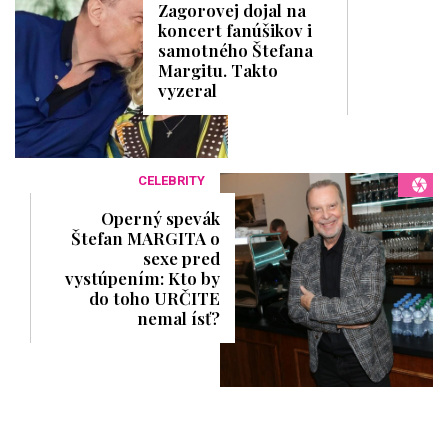
Zagorovej dojal na
koncert fanúšikov i
samotného Štefana
Margitu. Takto
vyzeral
CELEBRITY
Operný spevák
Štefan MARGITA o
sexe pred
vystúpením: Kto by
do toho URČITE
nemal ísť?