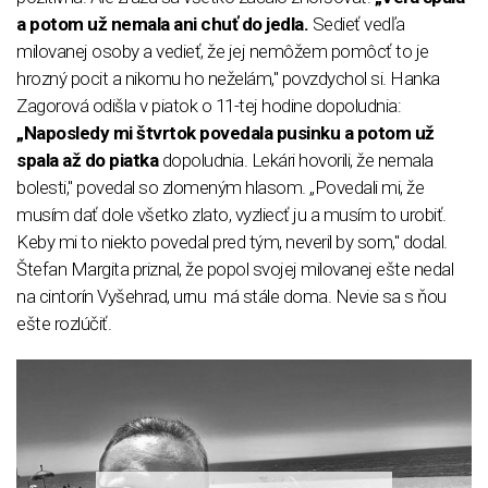
a potom už nemala ani chuť do jedla.
Sedieť vedľa
milovanej osoby a vedieť, že jej nemôžem pomôcť to je
hrozný pocit a nikomu ho neželám," povzdychol si. Hanka
Zagorová odišla v piatok o 11-tej hodine dopoludnia:
„Naposledy mi štvrtok povedala pusinku a potom už
spala až do piatka
dopoludnia. Lekári hovorili, že nemala
bolesti," povedal so zlomeným hlasom. „Povedali mi, že
musím dať dole všetko zlato, vyzliecť ju a musím to urobiť.
Keby mi to niekto povedal pred tým, neveril by som," dodal.
Štefan Margita priznal, že popol svojej milovanej ešte nedal
na cintorín Vyšehrad, urnu má stále doma. Nevie sa s ňou
ešte rozlúčiť.