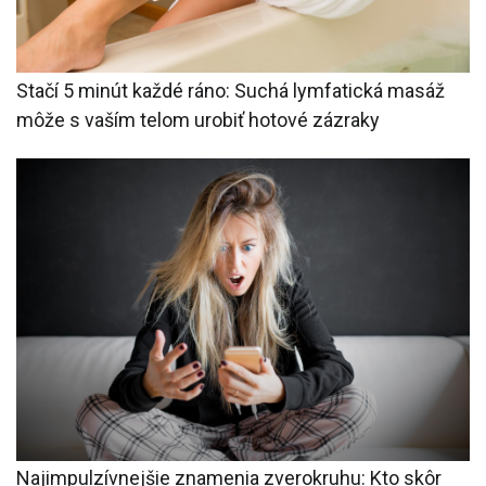
Stačí 5 minút každé ráno: Suchá lymfatická masáž
môže s vaším telom urobiť hotové zázraky
Najimpulzívnejšie znamenia zverokruhu: Kto skôr