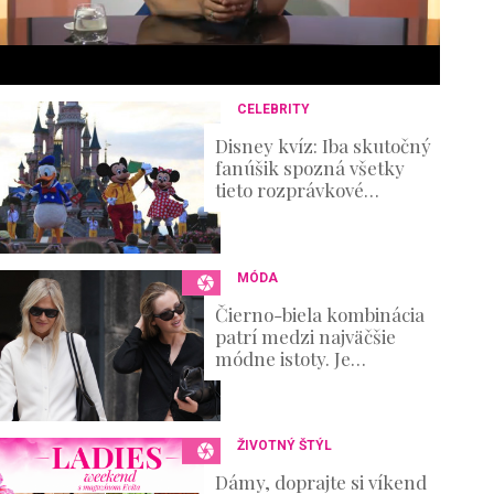
6
s
e
c
o
n
CELEBRITY
d
s
Disney kvíz: Iba skutočný
V
fanúšik spozná všetky
o
tieto rozprávkové
u
postavičky!
m
e
0
%
MÓDA
Čierno-biela kombinácia
patrí medzi najväčšie
módne istoty. Je
elegantná, nadčasová a
zároveň ponúka
nekonečné možnosti
ŽIVOTNÝ ŠTÝL
Dámy, doprajte si víkend