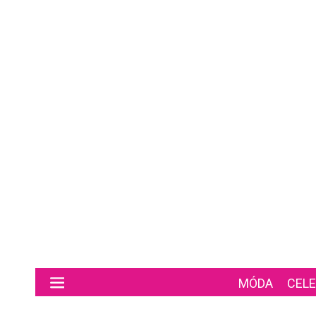
Preskočiť na hlavný obsah
MÓDA
CELE