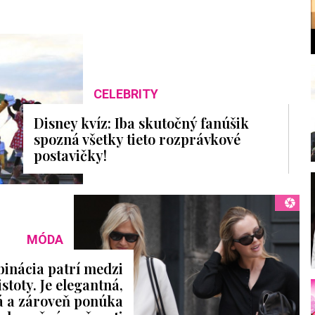
CELEBRITY
l
Disney kvíz: Iba skutočný fanúšik
spozná všetky tieto rozprávkové
postavičky!
MÓDA
inácia patrí medzi
stoty. Je elegantná,
á a zároveň ponúka