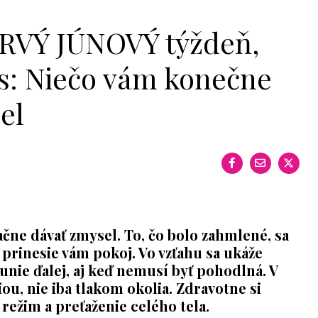
VÝ JÚNOVÝ týždeň,
es: Niečo vám konečne
el
čne dávať zmysel. To, čo bolo zahmlené, sa
 prinesie vám pokoj. Vo vzťahu sa ukáže
unie ďalej, aj keď nemusí byť pohodlná. V
iou, nie iba tlakom okolia. Zdravotne si
 režim a preťaženie celého tela.