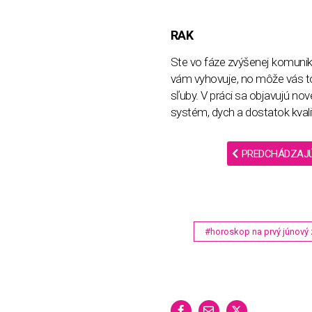
RAK
Ste vo fáze zvýšenej komunik
vám vyhovuje, no môže vás to a
sľuby. V práci sa objavujú nov
systém, dych a dostatok kval
PREDCHÁDZAJ
#horoskop na prvý júnový