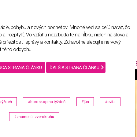
ácie, pohybu a nových podnetov. Mnohé veci sa dejú naraz, čo
j rozptýliť. Vo vzťahu nezabúdajte na hĺbku, nielen na slová a
é príležitosti, správy a kontakty. Zdravotne sledujte nervový
itného oddychu.
ÚCA STRANA ČLÁNKU
ĎALŠIA STRANA ČLÁNKU
f
i
 zýždeň
#horoskop na týždeň
#jún
#evita
t
#znamenia zverokruhu
,