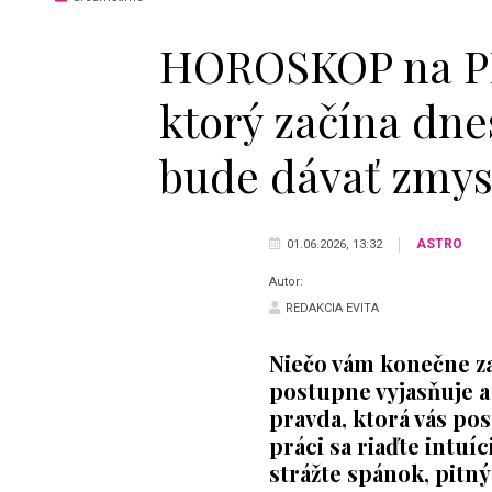
HOROSKOP na PR
ktorý začína dn
bude dávať zmys
ASTRO
01.06.2026, 13:32
Autor:
REDAKCIA EVITA
Niečo vám konečne za
postupne vyjasňuje a
pravda, ktorá vás pos
práci sa riaďte intuíc
strážte spánok, pitný