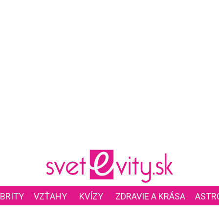
BRITY
VZŤAHY
KVÍZY
ZDRAVIE A KRÁSA
ASTR