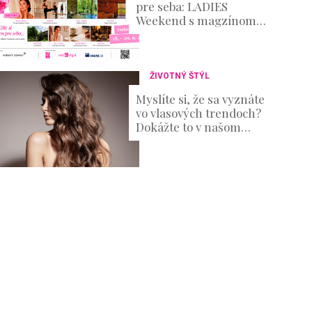
pre seba: LADIES
Weekend s magzínom
Evita prinesie oddych aj
množstvo inšpirácie
ŽIVOTNÝ ŠTÝL
Myslíte si, že sa vyznáte
vo vlasových trendoch?
Dokážte to v našom
KVÍZE!