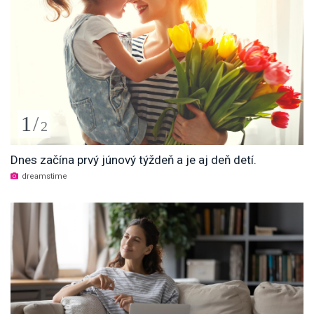
1
/
2
Dnes začína prvý júnový týždeň a je aj deň detí.
dreamstime