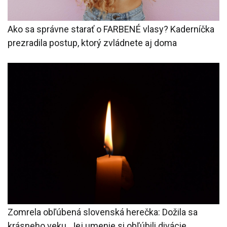
Ako sa správne starať o FARBENÉ vlasy? Kaderníčka
prezradila postup, ktorý zvládnete aj doma
Zomrela obľúbená slovenská herečka: Dožila sa
krásneho veku. Jej umenie si obľúbili divácie