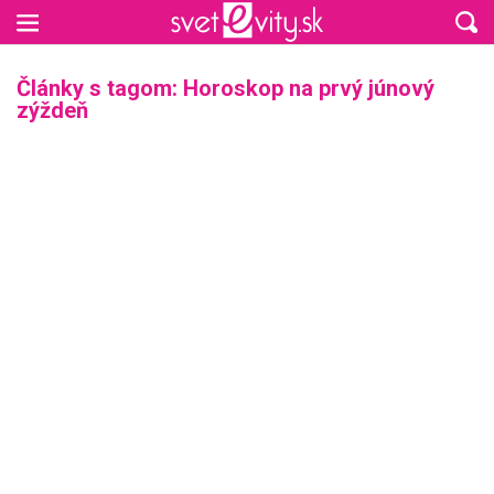
Preskočiť na hlavný obsah
Články s tagom: Horoskop na prvý júnový
zýždeň