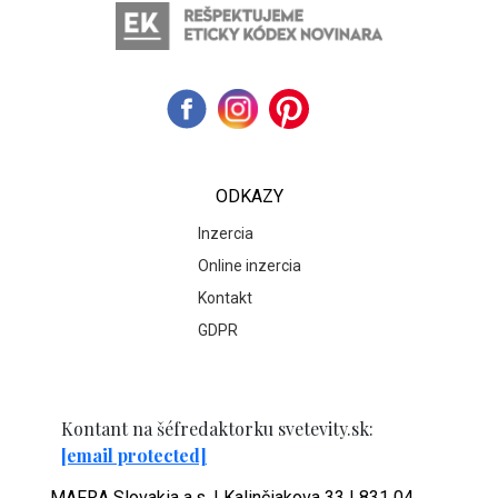
ODKAZY
Inzercia
Online inzercia
Kontakt
GDPR
Kontant na šéfredaktorku svetevity.sk:
[email protected]
MAFRA Slovakia a.s. | Kalinčiakova 33 | 831 04