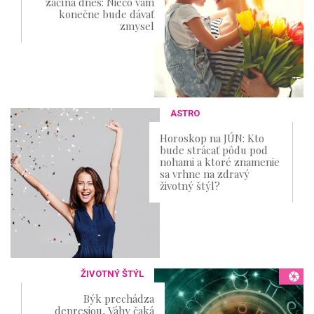
začína dnes: Niečo vám
konečne bude dávať
zmysel
ASTRO
Horoskop na JÚN: Kto
bude strácať pôdu pod
nohami a ktoré znamenie
sa vrhne na zdravý
životný štýl?
ŽIVOTNÝ ŠTÝL
Býk prechádza
depresiou, Váhy čaká