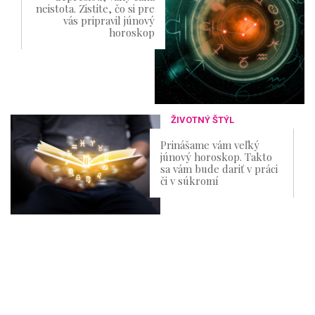
neistota. Zistite, čo si pre
vás pripravil júnový
horoskop
ŽIVOTNÝ ŠTÝL
Prinášame vám veľký
júnový horoskop. Takto
sa vám bude dariť v práci
či v súkromí