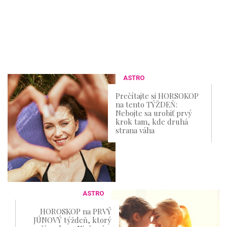
ASTRO
Prečítajte si HORSOKOP
na tento TÝŽDEŇ:
Nebojte sa urobiť prvý
krok tam, kde druhá
strana váha
ASTRO
HOROSKOP na PRVÝ
JÚNOVÝ týždeň, ktorý