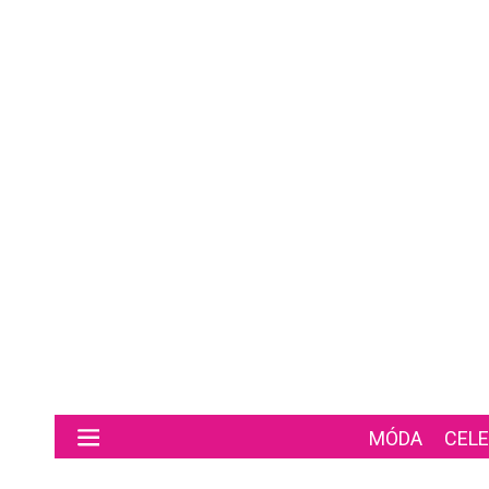
Preskočiť na hlavný obsah
MÓDA
CELE