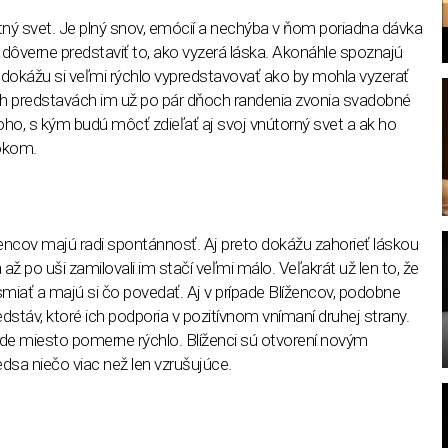
tný svet. Je plný snov, emócií a nechýba v ňom poriadna dávka
 dôverne predstaviť to, ako vyzerá láska. Akonáhle spoznajú
 dokážu si veľmi rýchlo vypredstavovať ako by mohla vyzerať
ch predstavách im už po pár dňoch randenia zvonia svadobné
oho, s kým budú môcť zdieľať aj svoj vnútorný svet a ak ho
bokom.
l
encov majú radi spontánnosť. Aj preto dokážu zahorieť láskou
až po uši zamilovali im stačí veľmi málo. Veľakrát už len to, že
miať a majú si čo povedať. Aj v prípade Blížencov, podobne
dstáv, ktoré ich podporia v pozitívnom vnímaní druhej strany.
nájde miesto pomerne rýchlo. Blíženci sú otvorení novým
edsa niečo viac než len vzrušujúce.