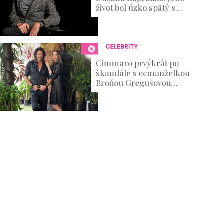
život bol úzko spätý s
divadlom, no nechýbali v
ňom ani ťažké osobné
skúšky
CELEBRITY
Cimmaro prvýkrát po
škandále s ecmanželkou
Broňou Gregušovou
prvýkrát prehovoril:
Existenčné problémy