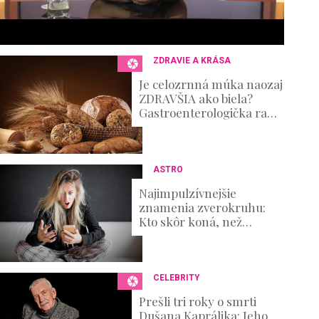
s
e
c
o
n
ZDRAVIE A KRÁSA
d
s
Je celozrnná múka naozaj
V
ZDRAVŠIA ako biela?
o
Gastroenterologička radí,
u
ako z pečiva vyťažiť
m
maximum
e
0
%
ASTRO
Najimpulzívnejšie
znamenia zverokruhu:
Kto skôr koná, než
premýšľa nad
dôsledkami?
CELEBRITY
Prešli tri roky o smrti
Dušana Kaprálika: Jeho