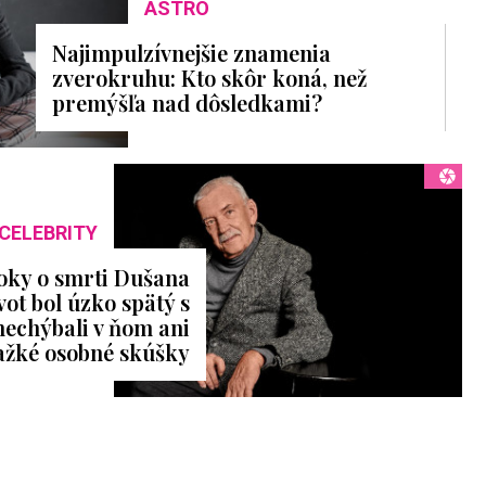
ASTRO
Najimpulzívnejšie znamenia
zverokruhu: Kto skôr koná, než
premýšľa nad dôsledkami?
CELEBRITY
 roky o smrti Dušana
vot bol úzko spätý s
nechýbali v ňom ani
ažké osobné skúšky