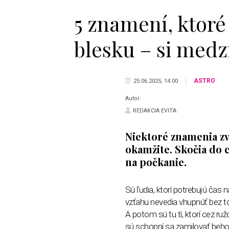
5 znamení, ktoré
blesku – si medz
ASTRO
25.06.2025, 14:00
Autor:
REDAKCIA EVITA
Niektoré znamenia z
okamžite. Skočia do c
na počkanie.
Sú ľudia, ktorí potrebujú čas n
vzťahu nevedia vhupnúť bez t
A potom sú tu tí, ktorí cez ru
sú schopní sa zamilovať beho