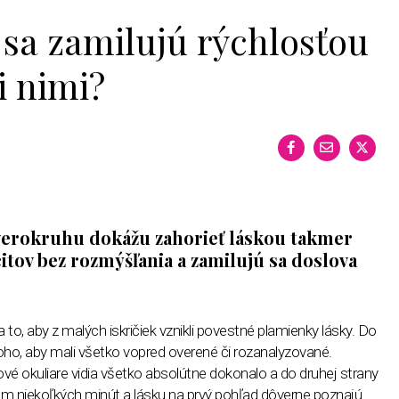
 sa zamilujú rýchlosťou
i nimi?
verokruhu dokážu zahorieť láskou takmer
itov bez rozmýšľania a zamilujú sa doslova
a to, aby z malých iskričiek vznikli povestné plamienky lásky. Do
oho, aby mali všetko vopred overené či rozanalyzované.
žové okuliare vidia všetko absolútne dokonalo a do druhej strany
m niekoľkých minút a lásku na prvý pohľad dôverne poznajú.