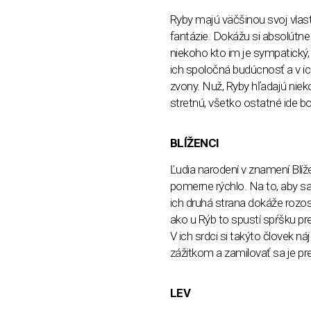
Ryby majú väčšinou svoj vlas
fantázie. Dokážu si absolútne
niekoho kto im je sympatický,
ich spoločná budúcnosť a v i
zvony. Nuž, Ryby hľadajú niek
stretnú, všetko ostatné ide 
BLÍŽENCI
Ľudia narodení v znamení Blíž
pomerne rýchlo. Na to, aby sa 
ich druhá strana dokáže rozos
ako u Rýb to spustí spŕšku pre
V ich srdci si takýto človek 
zážitkom a zamilovať sa je pr
LEV