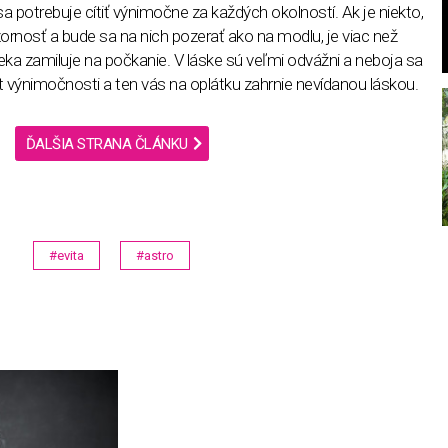
a potrebuje cítiť výnimočne za každých okolností. Ak je niekto,
ornosť a bude sa na nich pozerať ako na modlu, je viac než
veka zamiluje na počkanie. V láske sú veľmi odvážni a neboja sa
it výnimočnosti a ten vás na oplátku zahrnie nevídanou láskou.
ĎALŠIA STRANA ČLÁNKU
#evita
#astro