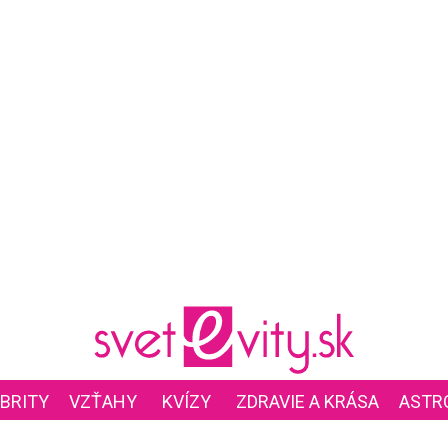
BRITY
VZŤAHY
KVÍZY
ZDRAVIE A KRÁSA
ASTR