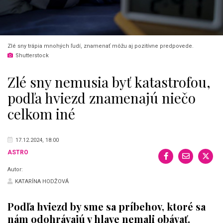
Zlé sny trápia mnohých ľudí, znamenať môžu aj pozitívne predpovede.
Shutterstock
Zlé sny nemusia byť katastrofou,
podľa hviezd znamenajú niečo
celkom iné
17.12.2024, 18:00
ASTRO
Autor:
KATARÍNA HODŽOVÁ
Podľa hviezd by sme sa príbehov, ktoré sa
nám odohrávajú v hlave nemali obávať.