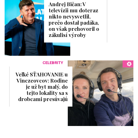
Andrej Bičan: V
televízii mu doteraz
nikto nevysvetlil,
prečo dostal padáka,
on však prehovoril o
zákulisí výroby
CELEBRITY
Veľké SŤAHOVANIE u
Vinczeovcov: Rodine
je už byt malý, do
tejto lokality sa s
drobcami presúvajú