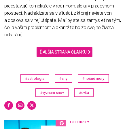
predstavujú komplikácie v rodinnom, ale aj v pracovnom
prostredí. Nachádzate sa v situácii, z ktorej neviete von
a doslova sa v nej utápate. Mali by ste sa zamyslieť na tým,
čo ja vaším problémom a okamžite ho zo svojho života
odstrániť.
ĎALŠIA STRANA ČLÁNKU
#astrológia
#sny
#nočné mory
#význam snov
#evita
CELEBRITY