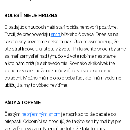
BOLESŤ NIE JE HROZBA
O padajúcich zuboch naši starí rodičia nehovorili pozitívne.
Tvrdili, že predpovedajú
smrť
blízkeho človeka. Dnes sa na
takéto sny pozeráme celkom inak. Údajne symbolizujú, že
ste stratili dôveru a istotu v živote. Pri takýchto snoch by sme
sa mali zamyslieť nad tým, čo v živote robíme nesprávne
a kto nám znižuje sebavedomie. Rovnako akékoľvek iné
zranenie v sne môže naznačovať, že v živote sa cítime
oslabení. Možno máme okolo seba ľudí, ktorí nám vedome
ubližujú a my to vôbec nevidíme.
PÁDY A TOPENIE
Častým
nepríjemným snom
je napríklad to, že padáte do
priepasti. Odborníci sa zhodujú, že takýto sen by mal byť pre
vás veľkou výzvou. Naznačuje totiž, že takéto pády