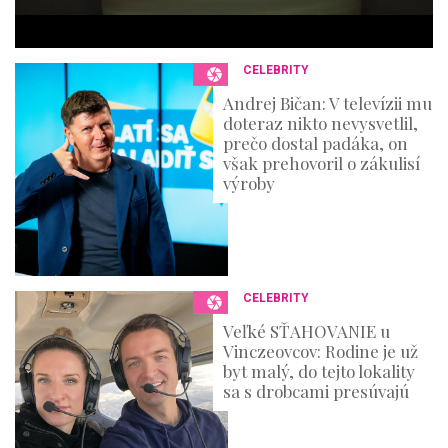
e
c
o
n
CELEBRITY
d
s
Andrej Bičan: V televízii mu
doteraz nikto nevysvetlil,
prečo dostal padáka, on
však prehovoril o zákulisí
výroby
CELEBRITY
Veľké SŤAHOVANIE u
Vinczeovcov: Rodine je už
byt malý, do tejto lokality
sa s drobcami presúvajú