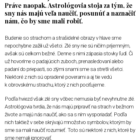
Práve naopak. Astrológovia stoja za tým, že
sny nás majú veľa naučiť, posunúť a naznačiť
nám, čo by sme mali robiť.
Budenie so strachom a strašidelné obrazy v hlave sme
nepochybne zažili už všetci. Zlé sny nie sú ničím príjemným,
avšak sú celkom bežné. Denne s nimi zápasia stovky ľudí.
Či
už hovoríme o padajúcich zuboch, prenasledovaní alebo
padaní do priepasti, so zlými snami sme sa stretli všetci.
Niektoré z nich sú opradené poverami a aj tie vedú
k obrovskému strachu, ktorý z nich pociťujeme.
Podľa hviezd však zlé sny vôbec nemusia byť nevyhnutne zlé.
Astrológovia tvrdia, že nás majú pripraviť na strach v bežnom
živote a majú nás naučiť, ako sa s ním vysporiadať. Podľa
nich taktiež v sebe skrývajú množstvo symbolov, ktorým by
sme sa mali naučiť rozumieť. Toto sú niektoré z nich, ktoré by
sme nemali ignorovať.