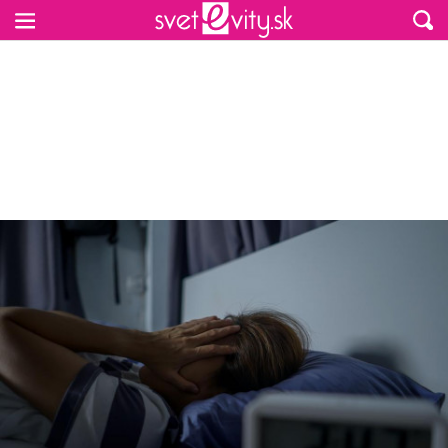
Preskočiť na hlavný obsah