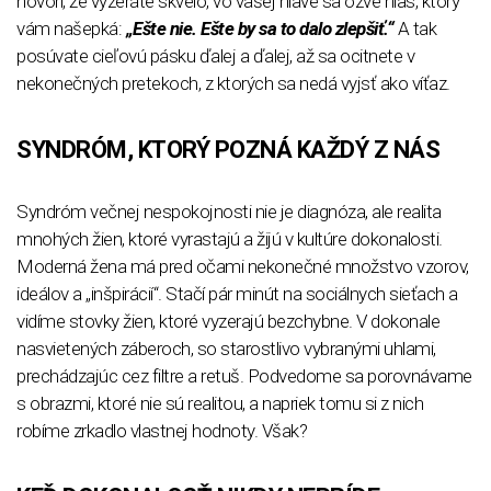
hovorí, že vyzeráte skvelo, vo vašej hlave sa ozve hlas, ktorý
vám našepká:
„Ešte nie. Ešte by sa to dalo zlepšiť.“
A tak
posúvate cieľovú pásku ďalej a ďalej, až sa ocitnete v
nekonečných pretekoch, z ktorých sa nedá vyjsť ako víťaz.
SYNDRÓM, KTORÝ POZNÁ KAŽDÝ Z NÁS
Syndróm večnej nespokojnosti nie je diagnóza, ale realita
mnohých žien, ktoré vyrastajú a žijú v kultúre dokonalosti.
Moderná žena má pred očami nekonečné množstvo vzorov,
ideálov a „inšpirácií“. Stačí pár minút na sociálnych sieťach a
vidíme stovky žien, ktoré vyzerajú bezchybne. V dokonale
nasvietených záberoch, so starostlivo vybranými uhlami,
prechádzajúc cez filtre a retuš. Podvedome sa porovnávame
s obrazmi, ktoré nie sú realitou, a napriek tomu si z nich
robíme zrkadlo vlastnej hodnoty. Však?