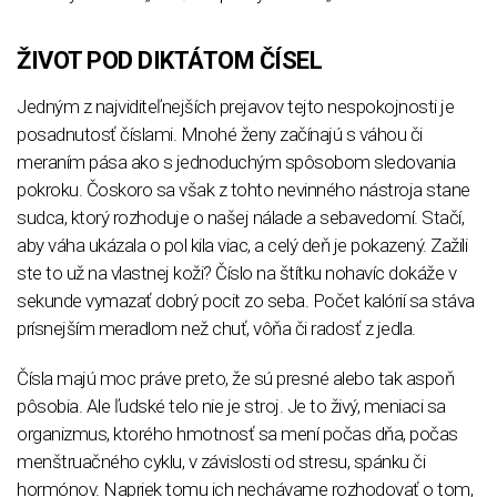
ŽIVOT POD DIKTÁTOM ČÍSEL
Jedným z najviditeľnejších prejavov tejto nespokojnosti je
posadnutosť číslami. Mnohé ženy začínajú s váhou či
meraním pása ako s jednoduchým spôsobom sledovania
pokroku. Čoskoro sa však z tohto nevinného nástroja stane
sudca, ktorý rozhoduje o našej nálade a sebavedomí. Stačí,
aby váha ukázala o pol kila viac, a celý deň je pokazený. Zažili
ste to už na vlastnej koži? Číslo na štítku nohavíc dokáže v
sekunde vymazať dobrý pocit zo seba. Počet kalórií sa stáva
prísnejším meradlom než chuť, vôňa či radosť z jedla.
Čísla majú moc práve preto, že sú presné alebo tak aspoň
pôsobia. Ale ľudské telo nie je stroj. Je to živý, meniaci sa
organizmus, ktorého hmotnosť sa mení počas dňa, počas
menštruačného cyklu, v závislosti od stresu, spánku či
hormónov. Napriek tomu ich nechávame rozhodovať o tom,