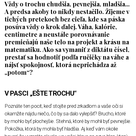
Vždy o trochu chudšia, pevnejšia, mladšia...
A predsa akoby to nikdy nestačilo. Žijeme v
tichých pretekoch bez cieľa, kde sa páska
posúva vždy o krok ďalej. Váha, kalórie,
centimetre a neustále porovnávanie
premieňajú naše telo na projekt a krásu na
matematiku. Ako sa vymaniť z diktátu čísel,
prestať sa hodnotiť podľa ručičky na váhe a
nájsť spokojnosť, ktorá neprichádza až
„potom“?
V PASCI „EŠTE TROCHU“
Poznáte ten pocit, keď stojíte pred zrkadlom a vaše oči si
okamžite nájdu niečo, čo by sa dalo vylepšiť? Brucho, ktoré
by mohlo byť plochejšie. Stehná, ktoré by mohli byť pevnejšie.
Pokožka, ktorá by mohla byť hladšia. Aj keď vám okolie