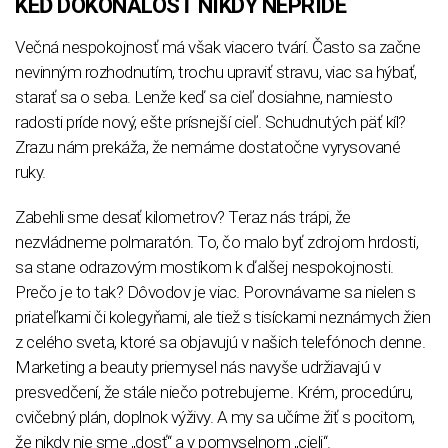
KEĎ DOKONALOSŤ NIKDY NEPRÍDE
Večná nespokojnosť má však viacero tvárí. Často sa začne
nevinným rozhodnutím, trochu upraviť stravu, viac sa hýbať,
starať sa o seba. Lenže keď sa cieľ dosiahne, namiesto
radosti príde nový, ešte prísnejší cieľ. Schudnutých päť kíl?
Zrazu nám prekáža, že nemáme dostatočne vyrysované
ruky.
Zabehli sme desať kilometrov? Teraz nás trápi, že
nezvládneme polmaratón. To, čo malo byť zdrojom hrdosti,
sa stane odrazovým mostíkom k ďalšej nespokojnosti.
Prečo je to tak? Dôvodov je viac. Porovnávame sa nielen s
priateľkami či kolegyňami, ale tiež s tisíckami neznámych žien
z celého sveta, ktoré sa objavujú v našich telefónoch denne.
Marketing a beauty priemysel nás navyše udržiavajú v
presvedčení, že stále niečo potrebujeme. Krém, procedúru,
cvičebný plán, doplnok výživy. A my sa učíme žiť s pocitom,
že nikdy nie sme „dosť“ a v pomyselnom „cieli“.