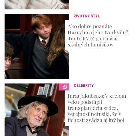
ŽIVOTNÝ ŠTÝL
Ako dobre poznáte
Harryho a jeho tvorkyňu?
Tento KVÍZ potrápi aj
skalných fanúšikov
CELEBRITY
Juraj Jakubisko: V zrelom
veku podstúpil
transplantáciu srdca,
verejnosť netušila, že v
tichosti zvádza aj iný boj