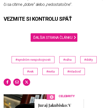
či sa cítime „dobre“ alebo „nedostatočne“.
VEZMITE SI KONTROLU SPÄŤ
ĎALŠIA STRANA ČLÁNKU
#syndróm nespokojnosti
#váha
#diéty
#vek
#evita
#mladosť
CELEBRITY
Juraj Jakubisko: V