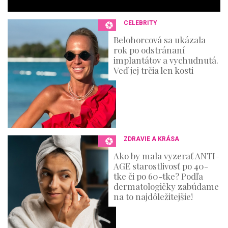
c
o
n
CELEBRITY
d
s
Belohorcová sa ukázala
rok po odstránaní
implantátov a vychudnutá.
Veď jej trčia len kosti
ZDRAVIE A KRÁSA
Ako by mala vyzerať ANTI-
AGE starostlivosť po 40-
tke či po 60-tke? Podľa
dermatologičky zabúdame
na to najdôležitejšie!