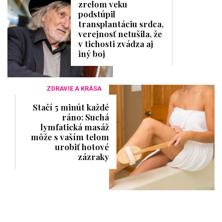
zrelom veku
podstúpil
transplantáciu srdca,
verejnosť netušila, že
v tichosti zvádza aj
iný boj
ZDRAVIE A KRÁSA
Stačí 5 minút každé
ráno: Suchá
lymfatická masáž
môže s vaším telom
urobiť hotové
zázraky