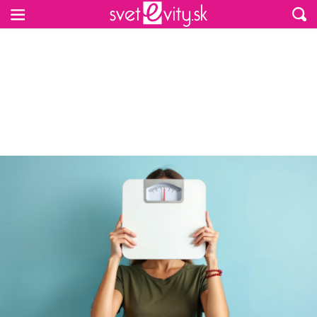
Preskočiť na hlavný obsah