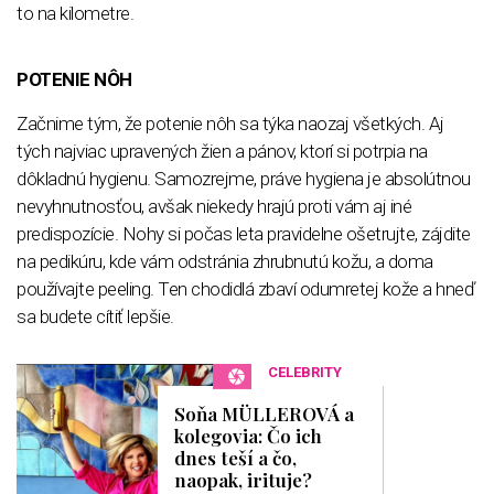
to na kilometre.
POTENIE NÔH
Začnime tým, že potenie nôh sa týka naozaj všetkých. Aj
tých najviac upravených žien a pánov, ktorí si potrpia na
dôkladnú hygienu. Samozrejme, práve hygiena je absolútnou
nevyhnutnosťou, avšak niekedy hrajú proti vám aj iné
predispozície. Nohy si počas leta pravidelne ošetrujte, zájdite
na pedikúru, kde vám odstránia zhrubnutú kožu, a doma
používajte peeling. Ten chodidlá zbaví odumretej kože a hneď
sa budete cítiť lepšie.
CELEBRITY
Soňa MÜLLEROVÁ a
kolegovia: Čo ich
dnes teší a čo,
naopak, irituje?