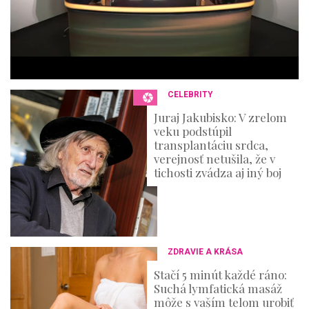
,
3
6
s
e
c
o
n
CELEBRITY
d
s
Juraj Jakubisko: V zrelom
veku podstúpil
transplantáciu srdca,
verejnosť netušila, že v
tichosti zvádza aj iný boj
ZDRAVIE A KRÁSA
Stačí 5 minút každé ráno:
Suchá lymfatická masáž
môže s vaším telom urobiť