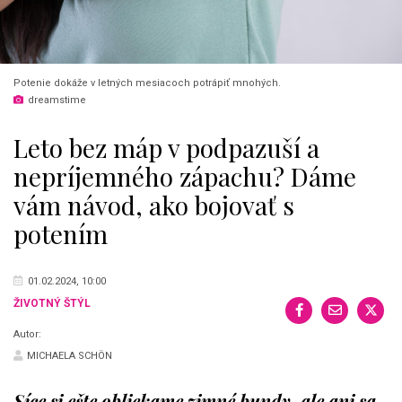
Potenie dokáže v letných mesiacoch potrápiť mnohých.
dreamstime
Leto bez máp v podpazuší a
nepríjemného zápachu? Dáme
vám návod, ako bojovať s
potením
01.02.2024, 10:00
ŽIVOTNÝ ŠTÝL
Autor:
MICHAELA SCHÖN
Síce si ešte obliekame zimné bundy, ale ani sa