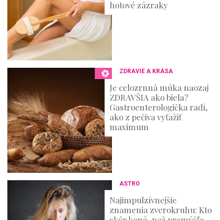
hotové zázraky
ZDRAVIE A KRÁSA
Je celozrnná múka naozaj
ZDRAVŠIA ako biela?
Gastroenterologička radí,
ako z pečiva vyťažiť
maximum
ASTRO
Najimpulzívnejšie
znamenia zverokruhu: Kto
skôr koná, než premýšľa