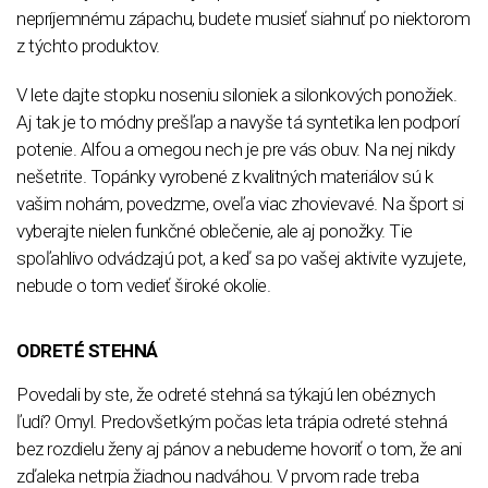
nepríjemnému zápachu, budete musieť siahnuť po niektorom
z týchto produktov.
V lete dajte stopku noseniu siloniek a silonkových ponožiek.
Aj tak je to módny prešľap a navyše tá syntetika len podporí
potenie. Alfou a omegou nech je pre vás obuv. Na nej nikdy
nešetrite. Topánky vyrobené z kvalitných materiálov sú k
vašim nohám, povedzme, oveľa viac zhovievavé. Na šport si
vyberajte nielen funkčné oblečenie, ale aj ponožky. Tie
spoľahlivo odvádzajú pot, a keď sa po vašej aktivite vyzujete,
nebude o tom vedieť široké okolie.
ODRETÉ STEHNÁ
Povedali by ste, že odreté stehná sa týkajú len obéznych
ľudí? Omyl. Predovšetkým počas leta trápia odreté stehná
bez rozdielu ženy aj pánov a nebudeme hovoriť o tom, že ani
zďaleka netrpia žiadnou nadváhou. V prvom rade treba