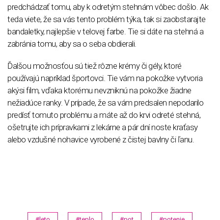
predchádzať tomu, aby k odretým stehnám vôbec došlo. Ak
teda viete, že sa vás tento problém týka, tak si zaobstarajte
bandaletky, najlepšie v telovej farbe. Tie si dáte na stehná a
zabránia tomu, aby sa o seba obdierali.
Ďalšou možnosťou sú tiež rôzne krémy či gély, ktoré
používajú napríklad športovci. Tie vám na pokožke vytvoria
akýsi film, vďaka ktorému nevzniknú na pokožke žiadne
nežiadúce ranky. V prípade, že sa vám predsalen nepodarilo
predísť tomuto problému a máte až do krvi odreté stehná,
ošetrujte ich prípravkami z lekárne a pár dní noste kraťasy
alebo vzdušné nohavice vyrobené z čistej bavlny či ľanu.
#leto
#teplo
#pot
#potenie