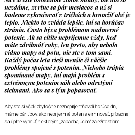
nezdáme, zvrtne sa pár mesiacov a už si
budeme vykračovať v tričkách a hromžiť aké je
teplo. Niekto to zvláda lepšie, iní sa horúčav
stránia. Často býva problémom nadmerné
potenie. Ak sa cítite nepríjemne vždy, keď
máte zdvihnúť ruky, len preto, aby nebolo
vidno mapy od potu, nie ste v tom sami.
Každý počas leta rieši menšie či väčšie
problémy spojené s potením. Niekoho trápia
spomínané mapy, iní majú problém s
extrémnym potením nôh alebo odretými
stehnami. Ako sa s tým popasovať.
Aby ste si však zbytočne neznepríjemňovali horúce dni,
máme pár tipov, ako nepríjemné potenie eliminovať, prípadne
sa úplne vyhnúť niektorým „zapáchajúcim" záležitostiam.