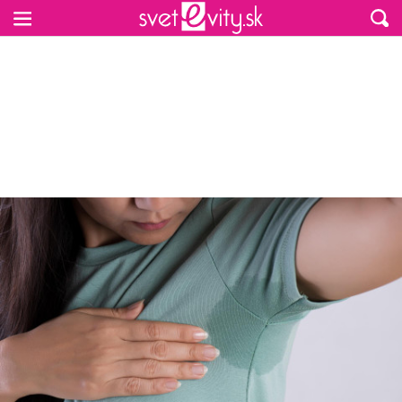
Preskočiť na hlavný obsah