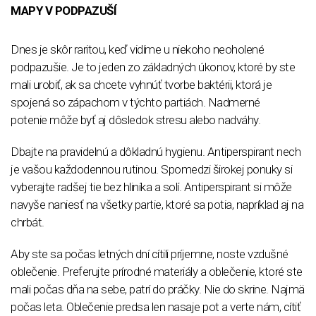
MAPY V PODPAZUŠÍ
Dnes je skôr raritou, keď vidíme u niekoho neoholené
podpazušie. Je to jeden zo základných úkonov, ktoré by ste
mali urobiť, ak sa chcete vyhnúť tvorbe baktérii, ktorá je
spojená so zápachom v týchto partiách. Nadmerné
potenie môže byť aj dôsledok stresu alebo nadváhy.
Dbajte na pravidelnú a dôkladnú hygienu. Antiperspirant nech
je vašou každodennou rutinou. Spomedzi širokej ponuky si
vyberajte radšej tie bez hliníka a solí. Antiperspirant si môže
navyše naniesť na všetky partie, ktoré sa potia, napríklad aj na
chrbát.
Aby ste sa počas letných dní cítili príjemne, noste vzdušné
oblečenie. Preferujte prírodné materiály a oblečenie, ktoré ste
mali počas dňa na sebe, patrí do práčky. Nie do skrine. Najmä
počas leta. Oblečenie predsa len nasaje pot a verte nám, cítiť