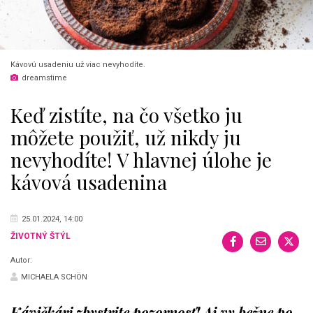
Kávovú usadeniu už viac nevyhodíte.
dreamstime
Keď zistíte, na čo všetko ju
môžete použiť, už nikdy ju
nevyhodíte! V hlavnej úlohe je
kávová usadenina
25.01.2024, 14:00
ŽIVOTNÝ ŠTÝL
Autor:
MICHAELA SCHÖN
Kávičkári zbystrite pozornosť! Aj vy bežne po