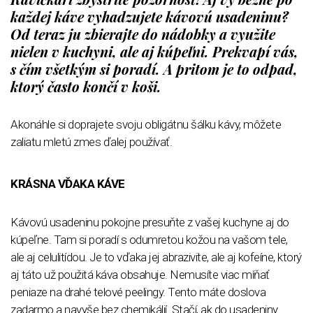
každej káve vyhadzujete kávovú usadeninu?
Od teraz ju zbierajte do nádobky a využite
nielen v kuchyni, ale aj kúpeľni. Prekvapí vás,
s čím všetkým si poradí. A pritom je to odpad,
ktorý často končí v koši.
Akonáhle si doprajete svoju obligátnu šálku kávy, môžete
zaliatu mletú zmes ďalej používať.
KRÁSNA VĎAKA KÁVE
Kávovú usadeninu pokojne presuňte z vašej kuchyne aj do
kúpeľne. Tam si poradí s odumretou kožou na vašom tele,
ale aj celulitídou. Je to vďaka jej abrazivite, ale aj kofeíne, ktorý
aj táto už použitá káva obsahuje. Nemusíte viac míňať
peniaze na drahé telové peelingy. Tento máte doslova
zadarmo a navyše bez chemikálií. Stačí, ak do usadeniny