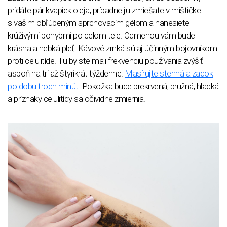
pridáte pár kvapiek oleja, prípadne ju zmiešate v mištičke
s vašim obľúbeným sprchovacím gélom a nanesiete
krúživými pohybmi po celom tele. Odmenou vám bude
krásna a hebká pleť. Kávové zrnká sú aj účinným bojovníkom
proti celulitíde. Tu by ste mali frekvenciu používania zvýšiť
aspoň na tri až štyrikrát týždenne.
Masírujte stehná a zadok
po dobu troch minút.
Pokožka bude prekrvená, pružná, hladká
a príznaky celulitídy sa očividne zmiernia.