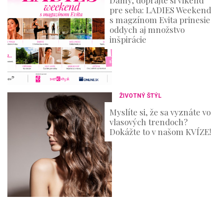
pre seba: LADIES Weekend
s magzínom Evita prinesie
oddych aj množstvo
inšpirácie
ŽIVOTNÝ ŠTÝL
Myslíte si, že sa vyznáte vo
vlasových trendoch?
Dokážte to v našom KVÍZE!