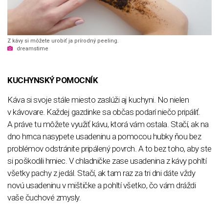
Z kávy si môžete urobiť ja prírodný peeling.
dreamstime
KUCHYNSKÝ POMOCNÍK
Káva si svoje stále miesto zaslúži aj kuchyni. No nielen
v kávovare. Každej gazdinke sa občas podarí niečo pripáliť.
A práve tu môžete využiť kávu, ktorá vám ostala. Stačí, ak na
dno hrnca nasypete usadeninu a pomocou hubky ňou bez
problémov odstránite pripálený povrch. A to bez toho, aby ste
si poškodili hrniec. V chladničke zase usadenina z kávy pohltí
všetky pachy z jedál. Stačí, ak tam raz za tri dni dáte vždy
novú usadeninu v mištičke a pohltí všetko, čo vám dráždi
vaše čuchové zmysly.