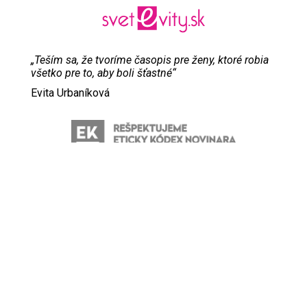
„Teším sa, že tvoríme časopis pre ženy, ktoré robia
všetko pre to, aby boli šťastné“
Evita Urbaníková
ODKAZY
Inzercia
Online inzercia
Kontakt