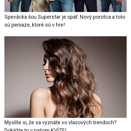
Spevácka šou Superstar je späť: Nový porotca a toto
sú peniaze, ktoré sú v hre!
Myslíte si, že sa vyznáte vo vlasových trendoch?
Dokážte to v našom KVÍZE!