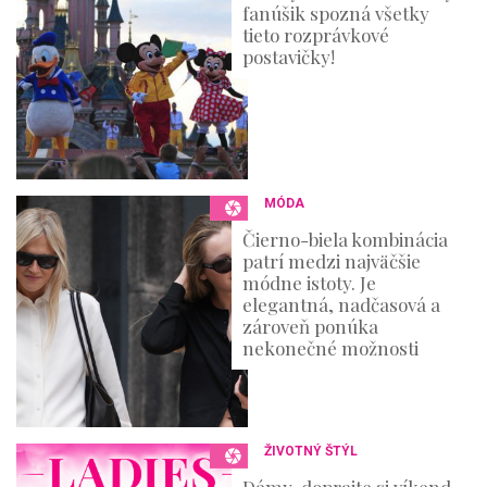
fanúšik spozná všetky
tieto rozprávkové
postavičky!
MÓDA
Čierno-biela kombinácia
patrí medzi najväčšie
módne istoty. Je
elegantná, nadčasová a
zároveň ponúka
nekonečné možnosti
ŽIVOTNÝ ŠTÝL
Dámy, doprajte si víkend