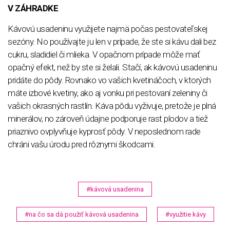
V ZÁHRADKE
Kávovú usadeninu využijete najmä počas pestovateľskej
sezóny. No používajte ju len v prípade, že ste si kávu dali bez
cukru, sladidiel či mlieka. V opačnom prípade môže mať
opačný efekt, než by ste si želali. Stačí, ak kávovú usadeninu
pridáte do pôdy. Rovnako vo vašich kvetináčoch, v ktorých
máte izbové kvetiny, ako aj vonku pri pestovaní zeleniny či
vašich okrasných rastlín. Káva pôdu vyživuje, pretože je plná
minerálov, no zároveň údajne podporuje rast plodov a tiež
priaznivo ovplyvňuje kyprosť pôdy. V neposlednom rade
chráni vašu úrodu pred rôznymi škodcami.
#kávová usadenina
#na čo sa dá použiť kávová usadenina
#využitie kávy