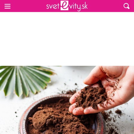
Preskočiť na hlavný obsah