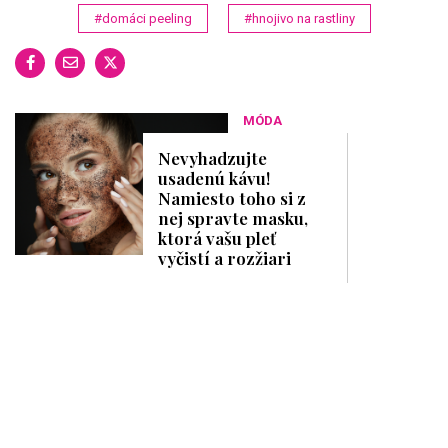
#domáci peeling
#hnojivo na rastliny
MÓDA
Nevyhadzujte
usadenú kávu!
Namiesto toho si z
nej spravte masku,
ktorá vašu pleť
vyčistí a rozžiari