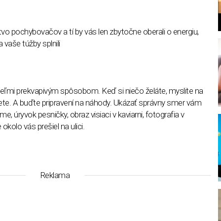
o pochybovačov a tí by vás len zbytočne oberali o energiu,
 vaše túžby splnili
l
veľmi prekvapivým spôsobom. Keď si niečo želáte, myslite na
hnete. A buďte pripravení na náhody. Ukázať správny smer vám
 úryvok pesničky, obraz visiaci v kaviarni, fotografia v
 okolo vás prešiel na ulici.
Reklama