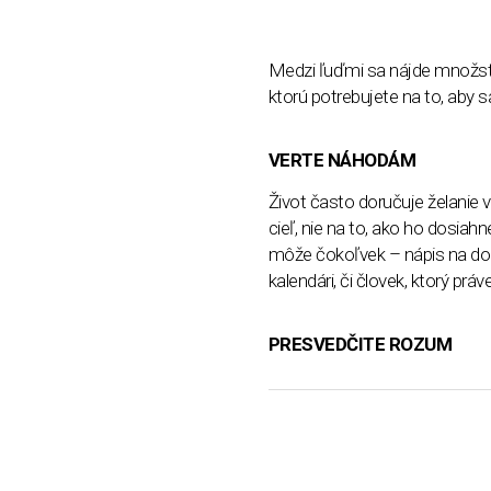
Medzi ľuďmi sa nájde množstv
ktorú potrebujete na to, aby sa
VERTE NÁHODÁM
Život často doručuje želanie 
cieľ, nie na to, ako ho dosia
môže čokoľvek – nápis na dome,
kalendári, či človek, ktorý práve
PRESVEDČITE ROZUM