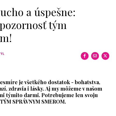
ducho a úspešne:
 pozornosť tým
om!
TÝL
vesmíre je všetkého dostatok - bohatstva,
azí, zdravia i lásky. Aj my môžeme v našom
ými týmito darmi. Potrebujeme len svoju
Ť TÝM SPRÁVNYM SMEROM.