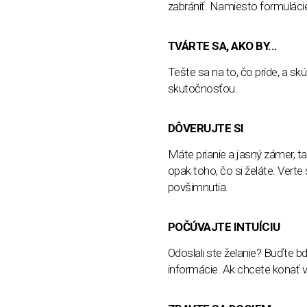
zabrániť. Namiesto formuláci
TVÁRTE SA, AKO BY...
Tešte sa na to, čo príde, a skú
skutočnosťou.
DÔVERUJTE SI
Máte prianie a jasný zámer, t
opak toho, čo si želáte. Ver
povšimnutia.
POČÚVAJTE INTUÍCIU
Odoslali ste želanie? Buďte b
informácie. Ak chcete konať v