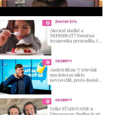
s
e
c
o
n
ŽIVOTNÝ ŠTÝL
d
s
Ako jesť sladké a
V
NEPRIBRAŤ? Nutričná
o
terapeutka prezradila, čo
u
naozaj funguje!
m
e
0
%
CELEBRITY
Andrej Bičan: V televízii
mu doteraz nikto
nevysvetlil, prečo dostal
padáka, on však
prehovoril o zákulisí
výroby
CELEBRITY
Veľké SŤAHOVANIE u
Vinczeovcov: Rodine je už