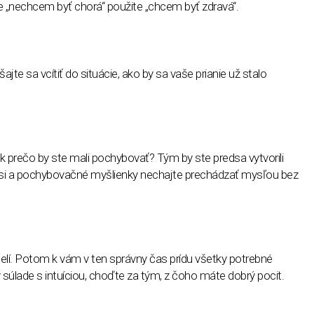
e „nechcem byť chorá“ použite „chcem byť zdravá“.
šajte sa vcítiť do situácie, ako by sa vaše prianie už stalo
ak prečo by ste mali pochybovať? Tým by ste predsa vytvorili
te si a pochybovačné myšlienky nechajte prechádzať mysľou bez
delí. Potom k vám v ten správny čas prídu všetky potrebné
 súlade s intuíciou, choďte za tým, z čoho máte dobrý pocit.