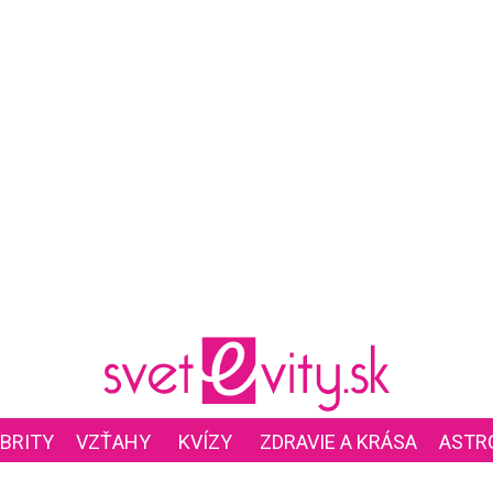
BRITY
VZŤAHY
KVÍZY
ZDRAVIE A KRÁSA
ASTR