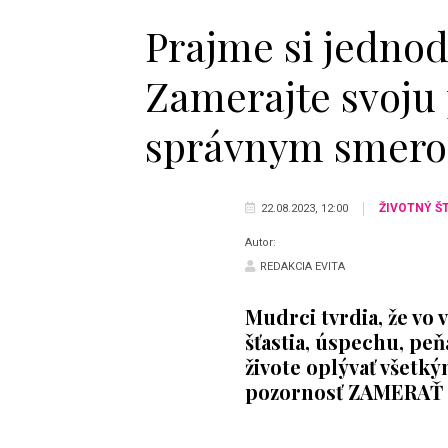
Prajme si jedno
Zamerajte svoju
správnym smer
ŽIVOTNÝ Š
22.08.2023, 12:00
Autor:
REDAKCIA EVITA
Mudrci tvrdia, že vo 
šťastia, úspechu, peň
živote oplývať všetk
pozornosť ZAMERA