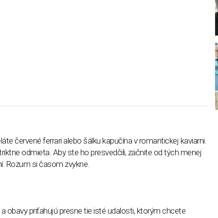
eláte červené ferrari alebo šálku kapučína v romantickej kaviarni.
triktne odmieta. Aby ste ho presvedčili, začnite od tých menej
aní. Rozum si časom zvykne.
a obavy priťahujú presne tie isté udalosti, ktorým chcete