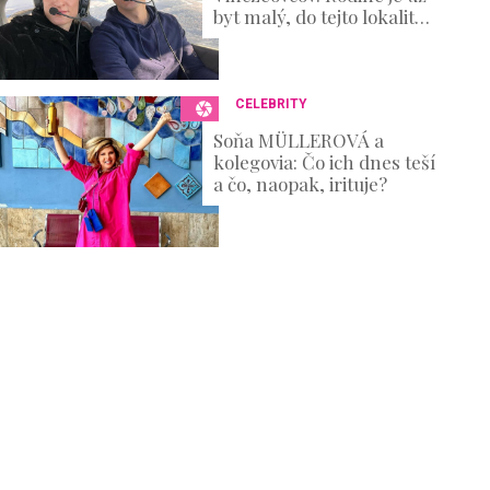
byt malý, do tejto lokality
sa s drobcami presúvajú
CELEBRITY
Soňa MÜLLEROVÁ a
kolegovia: Čo ich dnes teší
a čo, naopak, irituje?