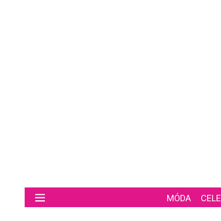
Preskočiť na hlavný obsah
MÓDA
CELE