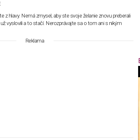
E
 z hlavy. Nemá zmysel, aby ste svoje želanie znovu preberali
už vyslovili a to stačí. Nerozprávajte sa o tom ani s nikým
Reklama
f
i
t
,