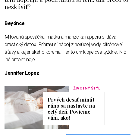
neskúsiť?
Beyónce
Milovaná speváčka, matka a manželka rappera si dáva
drastický detox. Pripraví si nápoj z horúcej vody, citrónovej
šťavy a kajenského korenia. Tento drink pije dva týždne. Nič
iné pritom neje.
Jennifer Lopez
ŽIVOTNÝ ŠTÝL
Prvých desať minút
ráno sa nastavte na
celý deň. Povieme
vám, ako!