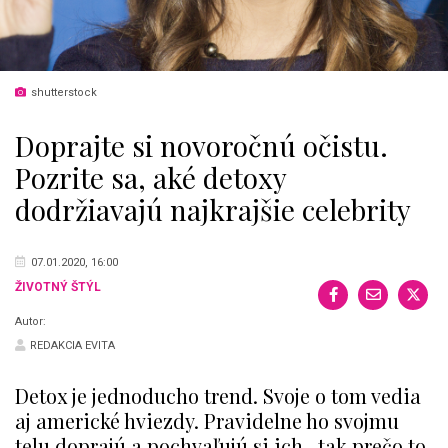
shutterstock
Doprajte si novoročnú očistu.
Pozrite sa, aké detoxy
dodržiavajú najkrajšie celebrity
07.01.2020, 16:00
ŽIVOTNÝ ŠTÝL
Autor:
REDAKCIA EVITA
Detox je jednoducho trend. Svoje o tom vedia
aj americké hviezdy. Pravidelne ho svojmu
telu doprajú a pochvaľujú si ich.. tak prečo to