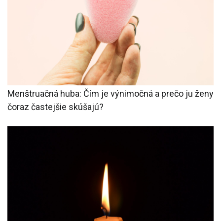
Menštruačná huba: Čím je výnimočná a prečo ju ženy
čoraz častejšie skúšajú?