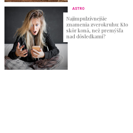
ASTRO
Najimpulzívnejšie
znamenia zverokruhu: Kto
skôr koná, než premýšľa
nad dôsledkami?