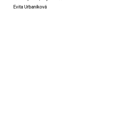
Evita Urbaníková
ODKAZY
Inzercia
Online inzercia
Kontakt
GDPR
Kontant na šéfredaktorku svetevity.sk: