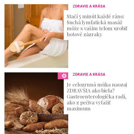
ZDRAVIE A KRÁSA
Stačí 5 minút každé ráno:
Suchá lymfatická masáž
môže s vaším telom urobiť
hotové zázraky
ZDRAVIE A KRÁSA
Je celozrnná múka naozaj
ZDRAVŠIA ako biela?
Gastroenterologička radí,
ako z pečiva vyťažiť
maximum