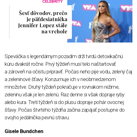
CELEBRITY
Šesť dôvodov, prečo
je päťdesiatnička
Jennifer Lopez stále
na vrchole
Speváčka s legendárnym pozadím drží tvrdú detoxikačnú
kúru dvakrát ročne. Prvý týždeň musí telo naštartovať
a zároveň na očistu pripraviť. Počas neho pije vodu, zelený čaj
a zeleninové šťavy. Konzumuje ich v neobmedzenom
množstve. Druhý týždeň pokračuje v rovnakom režime,
zeleninu však je len zelenú. Raz denne si však dopraje ryby
alebo kura. Tretí týždeň si do plusu dopraje pohár ovocnej
šťavy. Počas štvrtého týždňa začína zapájať postupne do
svojho jedálnička pevnú stravu.
Gisele Bundchen