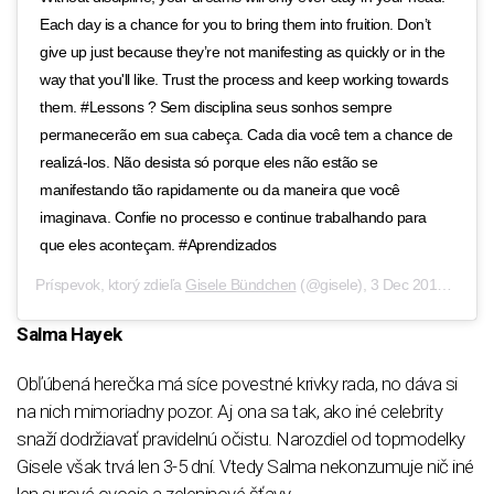
Each day is a chance for you to bring them into fruition. Don’t
give up just because they’re not manifesting as quickly or in the
way that you'll like. Trust the process and keep working towards
them. #Lessons ? Sem disciplina seus sonhos sempre
permanecerão em sua cabeça. Cada dia você tem a chance de
realizá-los. Não desista só porque eles não estão se
manifestando tão rapidamente ou da maneira que você
imaginava. Confie no processo e continue trabalhando para
que eles aconteçam. #Aprendizados
Príspevok, ktorý zdieľa
Gisele Bündchen
(@gisele),
3 Dec 2019 o 6:08 PST
Salma Hayek
Obľúbená herečka má síce povestné krivky rada, no dáva si
na nich mimoriadny pozor. Aj ona sa tak, ako iné celebrity
snaží dodržiavať pravidelnú očistu. Narozdiel od topmodelky
Gisele však trvá len 3-5 dní. Vtedy Salma nekonzumuje nič iné
len surové ovocie a zeleninové šťavy.