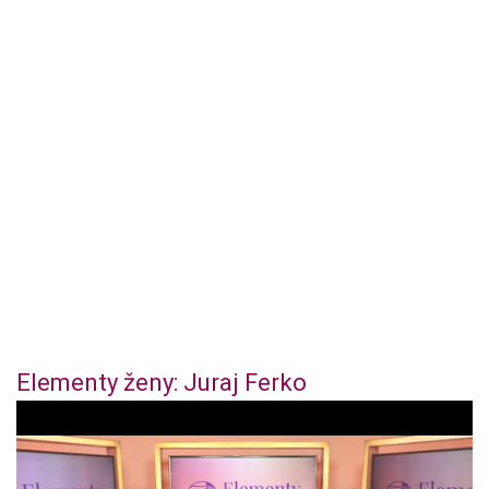
Elementy ženy: Juraj Ferko
0
o
f
4
4