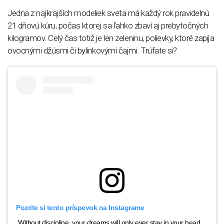
Jedna z najkrajších modeliek sveta má každý rok pravidelnú
21 dňovú kúru, počas ktorej sa ľahko zbaví aj prebytočných
kilogramov. Celý čas totiž je len zeleninu, polievky, ktoré zapíja
ovocnými džúsmi či bylinkovými čajmi. Trúfate si?
Pozrite si tento príspevok na Instagrame
Without discipline, your dreams will only ever stay in your head.