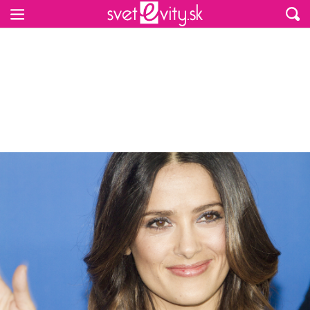
Preskočiť na hlavný obsah