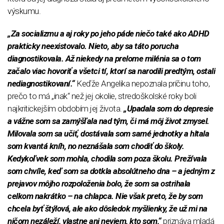
výskumu.
„Za socializmu a aj roky po jeho páde niečo také ako ADHD
prakticky neexistovalo. Nieto, aby sa táto porucha
diagnostikovala. Až niekedy na prelome milénia sa o tom
začalo viac hovoriť a všetci tí, ktorí sa narodili predtým, ostali
nediagnostikovaní.“
Keďže Angelika nepoznala príčinu toho,
prečo to má „inak“ než jej okolie, stredoškolské roky boli
najkritickejším obdobím jej života.
„Upadala som do depresie
a vážne som sa zamýšľala nad tým, či má môj život zmysel.
Milovala som sa učiť, dostávala som samé jednotky a hltala
som kvantá kníh, no neznášala som chodiť do školy.
Kedykoľvek som mohla, chodila som poza školu. Prežívala
som chvíle, keď som sa dotkla absolútneho dna – a jedným z
prejavov môjho rozpoloženia bolo, že som sa ostrihala
celkom nakrátko – na chlapca. Nie však preto, že by som
chcela byť štýlová, ale ako dôsledok myšlienky, že už mi na
ničom nezáleží, vlastne ani neviem, kto som,“
priznáva mladá