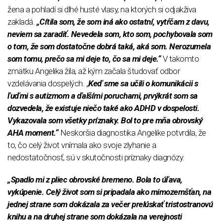
žena a pohladí si dlhé husté vlasy, na ktorých si odjakživa
zakladá.
„Cítila som, že som iná ako ostatní, vytŕčam z davu,
neviem sa zaradiť. Nevedela som, kto som, pochybovala som
o tom, že som dostatočne dobrá taká, aká som. Nerozumela
som tomu, prečo sa mi deje to, čo sa mi deje.“
V takomto
zmätku Angelika žila, až kým začala študovať odbor
vzdelávania dospelých. „
Keď sme sa učili o komunikácii s
ľuďmi s autizmom a ďalšími poruchami, prvýkrát som sa
dozvedela, že existuje niečo také ako ADHD v dospelosti.
Vykazovala som všetky príznaky. Bol to pre mňa obrovský
AHA moment.“
Neskoršia diagnostika Angelike potvrdila, že
to, čo celý život vnímala ako svoje zlyhanie a
nedostatočnosť, sú v skutočnosti príznaky diagnózy.
„Spadlo mi z pliec obrovské bremeno. Bola to úľava,
vykúpenie. Celý život som si pripadala ako mimozemšťan, na
jednej strane som dokázala za večer prelúskať tristostranovú
knihu a na druhej strane som dokázala na verejnosti