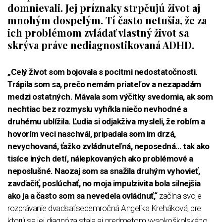
domnievali. Jej príznaky strpčujú život aj
mnohým dospelým. Tí často netušia, že za
ich problémom zvládať vlastný život sa
skrýva práve nediagnostikovaná ADHD.
„
C
elý život som bojovala s pocitmi nedostatočnosti.
Trápila som sa, prečo nemám priateľov a nezapadám
medzi ostatných. Mávala som výčitky svedomia, ak som
nechtiac bez rozmyslu vyhŕkla niečo nevhodné a
druhému ublížila. Ľudia si odjakživa mysleli, že robím a
hovorím veci naschvál, pripadala som im drzá,
nevychovaná, ťažko zvládnuteľná, neposedná… tak ako
tisíce iných detí, nálepkovaných ako problémové a
neposlušné. Naozaj som sa snažila druhým vyhovieť,
zavďačiť, poslúchať, no moja impulzivita bola silnejšia
ako ja a často som sa nevedela ovládnuť,“
začína svoje
rozprávanie dvadsaťsedemročná Angelika Kreháková, pre
ktorú sa jej diagnóza stala aj predmetom vysokoškolského