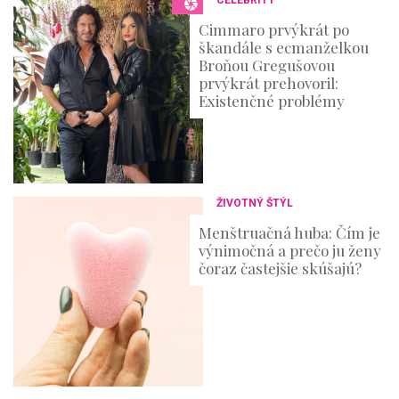
CELEBRITY
d
s
Cimmaro prvýkrát po
škandále s ecmanželkou
Broňou Gregušovou
prvýkrát prehovoril:
Existenčné problémy
ŽIVOTNÝ ŠTÝL
Menštruačná huba: Čím je
výnimočná a prečo ju ženy
čoraz častejšie skúšajú?