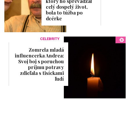
ktorý ho sprevádzal
celý dospelý život,
bola to túžba po
dcérke
CELEBRITY
Zomrela mladá
influencerka Andrea:
Svoj boj s poruchou
príjmu potravy
zdieľala s tisíckami
ľudí