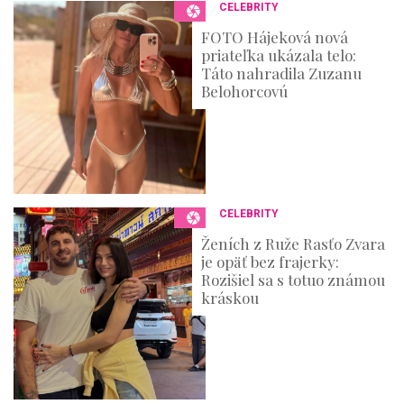
CELEBRITY
FOTO Hájeková nová
priateľka ukázala telo:
Táto nahradila Zuzanu
Belohorcovú
CELEBRITY
Ženích z Ruže Rasťo Zvara
je opäť bez frajerky:
Rozišiel sa s totuo známou
kráskou