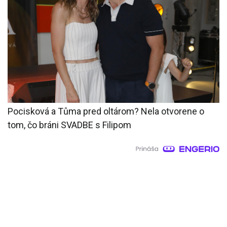
Pocisková a Tůma pred oltárom? Nela otvorene o
tom, čo bráni SVADBE s Filipom