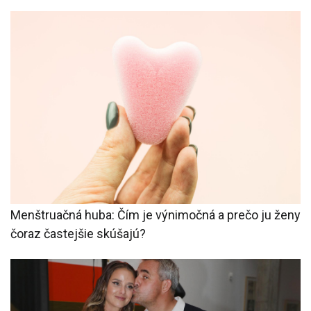
Menštruačná huba: Čím je výnimočná a prečo ju ženy
čoraz častejšie skúšajú?