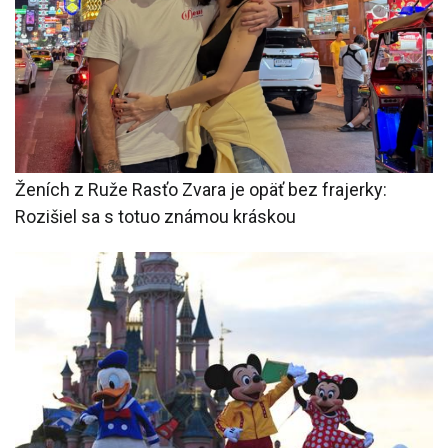
Ženích z Ruže Rasťo Zvara je opäť bez frajerky:
Rozišiel sa s totuo známou kráskou