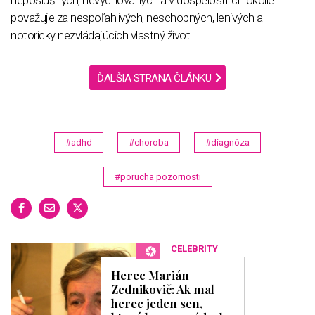
považuje za nespoľahlivých, neschopných, lenivých a
notoricky nezvládajúcich vlastný život.
ĎALŠIA STRANA ČLÁNKU
#adhd
#choroba
#diagnóza
#porucha pozornosti
CELEBRITY
Herec Marián
Zednikovič: Ak mal
herec jeden sen,