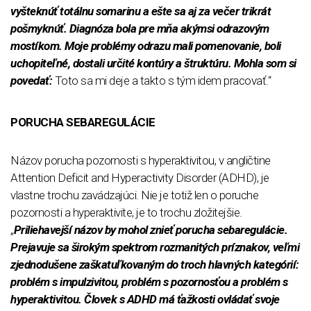
vyšteknúť totálnu somarinu a ešte sa aj za večer trikrát
pošmyknúť. Diagnóza bola pre mňa akýmsi odrazovým
mostíkom. Moje problémy odrazu mali pomenovanie, boli
uchopiteľné, dostali určité kontúry a štruktúru. Mohla som si
povedať:
Toto sa mi deje a takto s tým idem pracovať.“
PORUCHA SEBAREGULÁCIE
Názov porucha pozornosti s hyperaktivitou, v angličtine
Attention Deficit and Hyperactivity Disorder (ADHD), je
vlastne trochu zavádzajúci. Nie je totiž len o poruche
pozornosti a hyperaktivite, je to trochu zložitejšie.
„
Priliehavejší názov by mohol znieť porucha sebaregulácie.
Prejavuje sa širokým spektrom rozmanitých príznakov, veľmi
zjednodušene zaškatuľkovaným do troch hlavných kategórií:
problém s impulzivitou, problém s pozornosťou a problém s
hyperaktivitou. Človek s ADHD má ťažkosti ovládať svoje