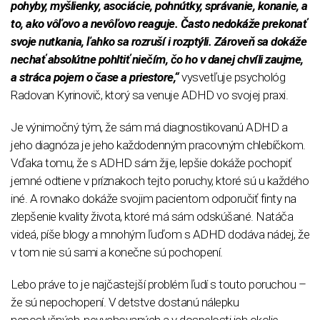
pohyby, myšlienky, asociácie, pohnútky, správanie, konanie, a
to, ako vôľovo a nevôľovo reaguje. Často nedokáže prekonať
svoje nutkania, ľahko sa rozruší i rozptýli. Zároveň sa dokáže
nechať absolútne pohltiť niečím, čo ho v danej chvíli zaujme,
a stráca pojem o čase a priestore,“
vysvetľuje psychológ
Radovan Kyrinovič, ktorý sa venuje ADHD vo svojej praxi.
Je výnimočný tým, že sám má diagnostikovanú ADHD a
jeho diagnóza je jeho každodenným pracovným chlebíčkom.
Vďaka tomu, že s ADHD sám žije, lepšie dokáže pochopiť
jemné odtiene v príznakoch tejto poruchy, ktoré sú u každého
iné. A rovnako dokáže svojim pacientom odporučiť finty na
zlepšenie kvality života, ktoré má sám odskúšané. Natáča
videá, píše blogy a mnohým ľuďom s ADHD dodáva nádej, že
v tom nie sú sami a konečne sú pochopení.
Lebo práve to je najčastejší problém ľudí s touto poruchou –
že sú nepochopení. V detstve dostanú nálepku
neposlušných, nevychovaných a v dospelosti ich okolie