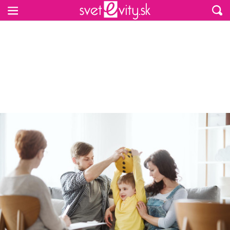
Preskočiť na hlavný obsah