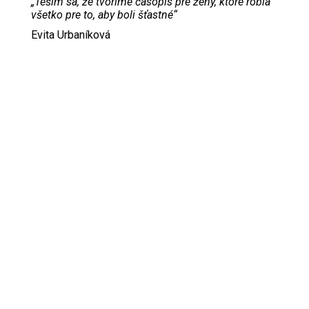
„Teším sa, že tvoríme časopis pre ženy, ktoré robia
všetko pre to, aby boli šťastné“
Evita Urbaníková
ODKAZY
Inzercia
Online inzercia
Kontakt
GDPR