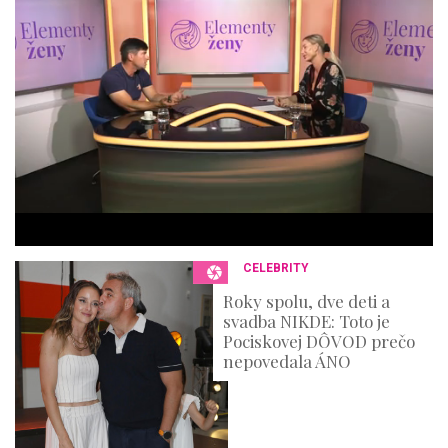
4
4
m
i
n
u
t
e
s
,
3
6
s
e
c
o
n
CELEBRITY
d
s
Roky spolu, dve deti a
svadba NIKDE: Toto je
Pociskovej DÔVOD prečo
nepovedala ÁNO