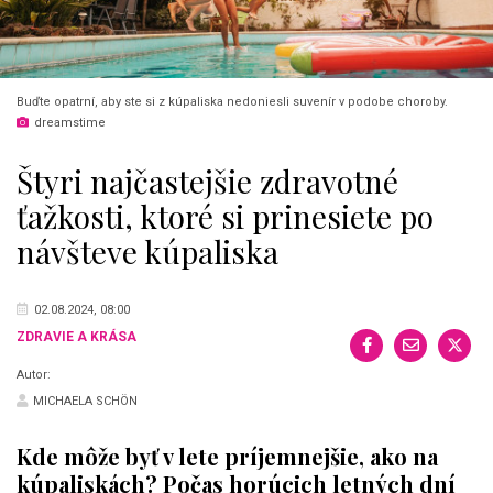
Buďte opatrní, aby ste si z kúpaliska nedoniesli suvenír v podobe choroby.
dreamstime
Štyri najčastejšie zdravotné
ťažkosti, ktoré si prinesiete po
návšteve kúpaliska
02.08.2024, 08:00
ZDRAVIE A KRÁSA
Autor:
MICHAELA SCHÖN
Kde môže byť v lete príjemnejšie, ako na
kúpaliskách? Počas horúcich letných dní