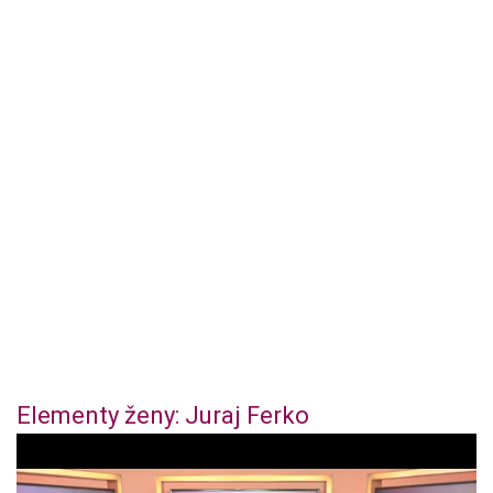
Elementy ženy: Juraj Ferko
0
o
f