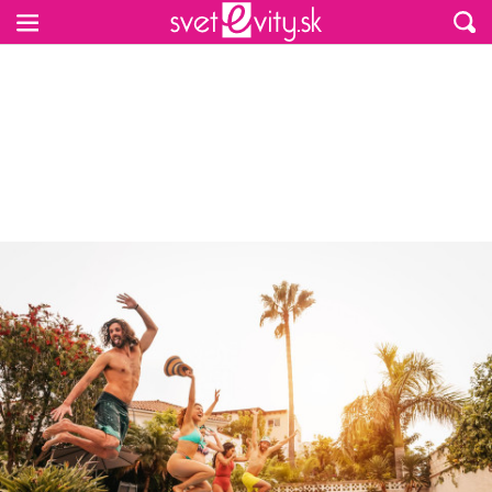
Preskočiť na hlavný obsah