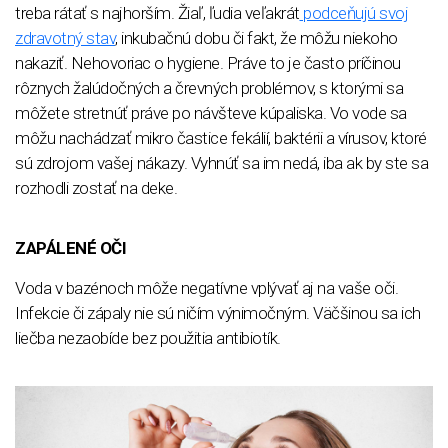
treba rátať s najhorším. Žiaľ, ľudia veľakrát
podceňujú svoj
zdravotný stav
, inkubačnú dobu či fakt, že môžu niekoho
nakaziť. Nehovoriac o hygiene. Práve to je často príčinou
rôznych žalúdočných a črevných problémov, s ktorými sa
môžete stretnúť práve po návšteve kúpaliska. Vo vode sa
môžu nachádzať mikro častice fekálií, baktérii a vírusov, ktoré
sú zdrojom vašej nákazy. Vyhnúť sa im nedá, iba ak by ste sa
rozhodli zostať na deke.
ZAPÁLENÉ OČI
Voda v bazénoch môže negatívne vplývať aj na vaše oči.
Infekcie či zápaly nie sú ničím výnimočným. Väčšinou sa ich
liečba nezaobíde bez použitia antibiotík.