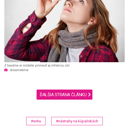
Z bazéna si môžete priniesť aj infekciu očí.
dreamstime
ĎALŠIA STRANA ČLÁNKU
#evita
#nástrahy na kúpaliskách