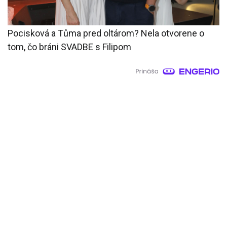
Pocisková a Tůma pred oltárom? Nela otvorene o
tom, čo bráni SVADBE s Filipom