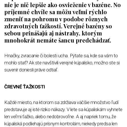
nie je nič lepšie ako osvieženie v bazéne. No
príjemné chvíle sa môžu veľmi rýchlo
zmeniť na pohromu v podobe rôznych
zdravotných ťažkostí. Verejné bazény so
sebou prinášajú aj nástrahy, ktorým
mnohokrát nemáte šancu predchádzať.
Hnačky, zvracanie či bolesti ucha. Pýtate sa, kde sa vám to
mohlo stať? Ak ste navštívili verejné kúpalisko, možno ste si
suvenír doniesli práve odtiaľ.
ČREVNÉ ŤAŽKOSTI
Každé miesto, na ktorom sa zdržiava väčšie množstvo ľudí
predstavuje aj isté riziko nákazy. V lete sa kúpaliskám vyhnete
len veľmi ťažko, alebo nedobrovoľne. A aj napriek tomu, že
kúpaliská podliehajú prísnym kontrolám, niekedy predsa len