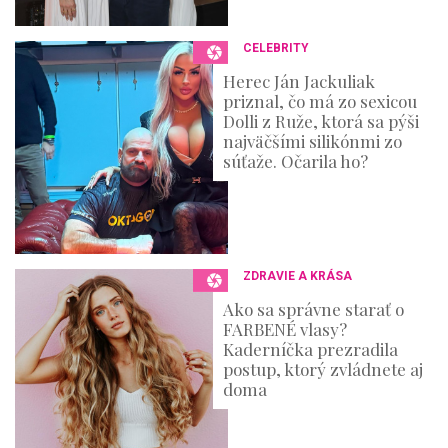
CELEBRITY
Herec Ján Jackuliak
priznal, čo má zo sexicou
Dolli z Ruže, ktorá sa pýši
najväčšími silikónmi zo
súťaže. Očarila ho?
ZDRAVIE A KRÁSA
Ako sa správne starať o
FARBENÉ vlasy?
Kaderníčka prezradila
postup, ktorý zvládnete aj
doma