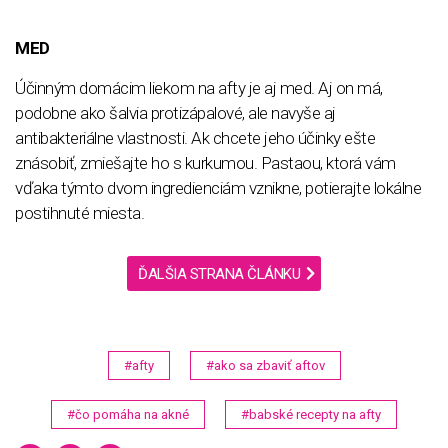
MED
Účinným domácim liekom na afty je aj med. Aj on má,
podobne ako šalvia protizápalové, ale navyše aj
antibakteriálne vlastnosti. Ak chcete jeho účinky ešte
znásobiť, zmiešajte ho s kurkumou. Pastaou, ktorá vám
vďaka týmto dvom ingredienciám vznikne, potierajte lokálne
postihnuté miesta.
ĎALŠIA STRANA ČLÁNKU
#afty
#ako sa zbaviť aftov
#čo pomáha na akné
#babské recepty na afty