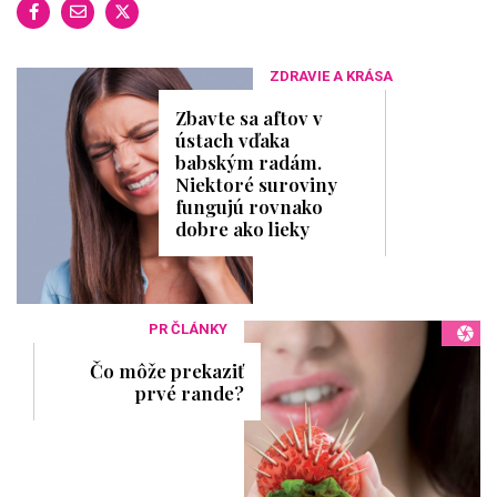
ZDRAVIE A KRÁSA
Zbavte sa aftov v
ústach vďaka
babským radám.
Niektoré suroviny
fungujú rovnako
dobre ako lieky
PR ČLÁNKY
Čo môže prekaziť
prvé rande?