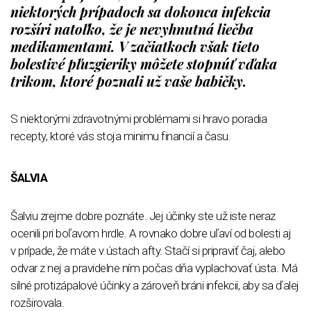
niektorých prípadoch sa dokonca infekcia
rozšíri natoľko, že je nevyhnutná liečba
medikamentami. V začiatkoch však tieto
bolestivé pľuzgieriky môžete stopnúť vďaka
trikom, ktoré poznali už vaše babičky.
S niektorými zdravotnými problémami si hravo poradia
recepty, ktoré vás stoja minimu financií a času.
ŠALVIA
Šalviu zrejme dobre poznáte. Jej účinky ste už iste neraz
ocenili pri boľavom hrdle. A rovnako dobre uľaví od bolesti aj
v prípade, že máte v ústach afty. Stačí si pripraviť čaj, alebo
odvar z nej a pravidelne ním počas dňa vyplachovať ústa. Má
silné protizápalové účinky a zároveň bráni infekcii, aby sa ďalej
rozširovala.