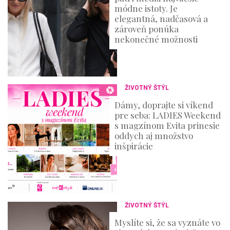
módne istoty. Je
elegantná, nadčasová a
zároveň ponúka
nekonečné možnosti
ŽIVOTNÝ ŠTÝL
Dámy, doprajte si víkend
pre seba: LADIES Weekend
s magzínom Evita prinesie
oddych aj množstvo
inšpirácie
ŽIVOTNÝ ŠTÝL
Myslíte si, že sa vyznáte vo