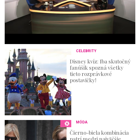
4
m
i
n
u
t
e
s
,
3
CELEBRITY
6
s
Disney kvíz: Iba skutočný
e
fanúšik spozná všetky
c
o
tieto rozprávkové
n
postavičky!
d
s
MÓDA
Čierno-biela kombinácia
patrí medzi najväčšie