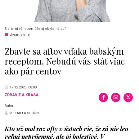
S aftami vám pomôže aj obyčajná soľ.
dreamstime
Zbavte sa aftov vďaka babským
receptom. Nebudú vás stáť viac
ako pár centov
17.12.2023, 08:00
ZDRAVIE A KRÁSA
Autor:
MICHAELA SCHÖN
Kto už mal raz afty v ústach vie, že sú nie len
veľmi nepríjemné, ale aj bolestivé. V