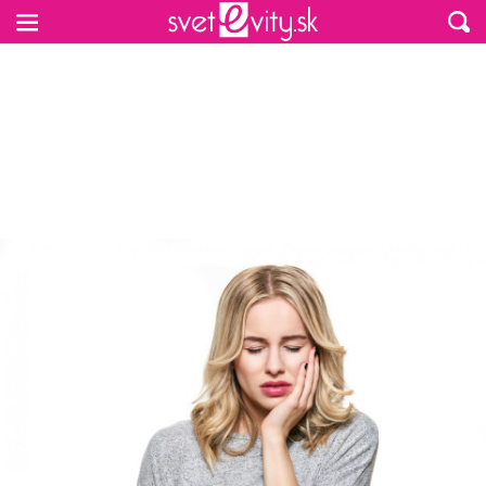
Preskočiť na hlavný obsah