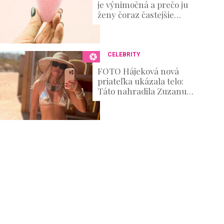
je výnimočná a prečo ju
ženy čoraz častejšie
skúšajú?
CELEBRITY
FOTO Hájeková nová
priateľka ukázala telo:
Táto nahradila Zuzanu
Belohorcovú