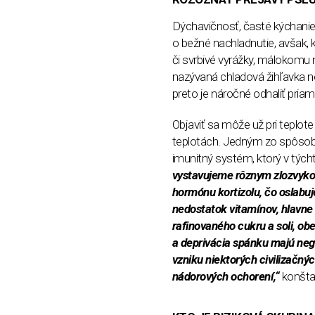
Dýchavičnosť, časté kýchanie 
o bežné nachladnutie, avšak,
či svrbivé vyrážky, málokomu
nazývaná chladová žihľavka ne
preto je náročné odhaliť priame
Objaviť sa môže už pri teplote
teplotách. Jedným zo spôsobov
imunitný systém, ktorý v týc
vystavujeme rôznym zlozvyko
hormónu kortizolu, čo oslabu
nedostatok vitamínov, hlavne
rafinovaného cukru a soli, ob
a deprivácia spánku majú neg
vzniku niektorých civilizačnýc
nádorových ochorení,“
konšta