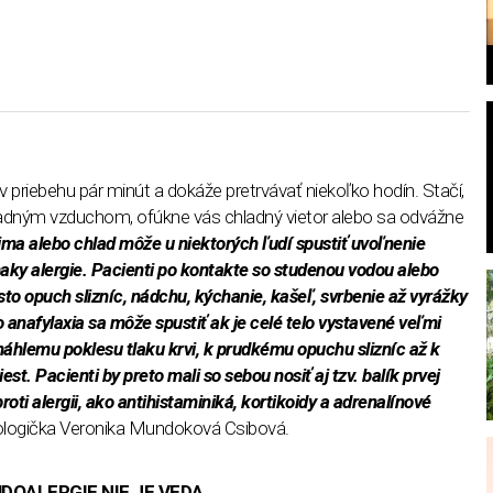
l
v priebehu pár minút a dokáže pretrvávať niekoľko hodín. Stačí,
ladným vzduchom, ofúkne vás chladný vietor alebo sa odvážne
ima alebo chlad môže u niektorých ľudí spustiť uvoľnenie
aky alergie. Pacienti po kontakte so studenou vodou alebo
 opuch slizníc, nádchu, kýchanie, kašeľ, svrbenie až vyrážky
 anafylaxia sa môže spustiť ak je celé telo vystavené veľmi
 náhlemu poklesu tlaku krvi, k prudkému opuchu slizníc až k
t. Pacienti by preto mali so sebou nosiť aj tzv. balík prvej
roti alergii, ako antihistaminiká, kortikoidy a adrenalínové
ologička Veronika Mundoková Csibová.
OALERGIE NIE JE VEDA