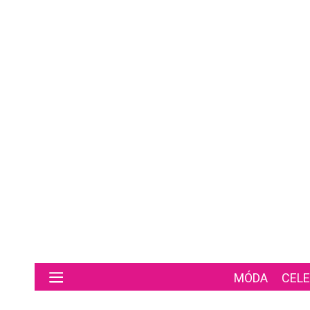
Preskočiť na hlavný obsah
MÓDA
CELE