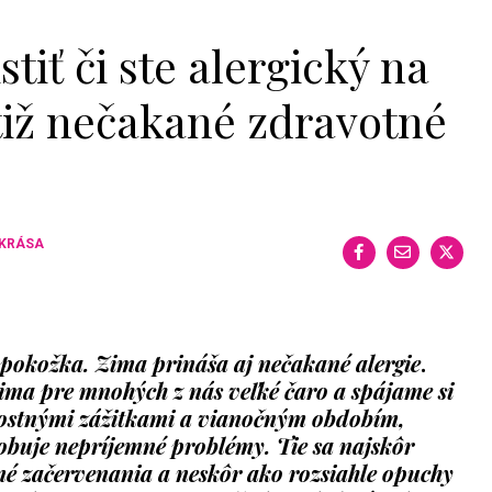
stiť či ste alergický na
tiž nečakané zdravotné
 KRÁSA
okožka. Zima prináša aj nečakané alergie
.
ima pre mnohých z nás veľké čaro a spájame si
dostnými zážitkami a vianočným obdobím,
buje nepríjemné problémy. Tie sa najskôr
é začervenania a neskôr ako rozsiahle opuchy