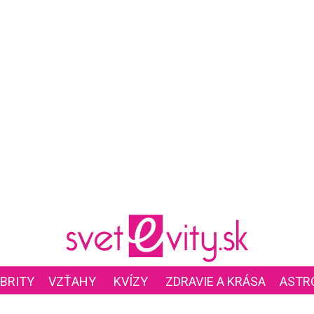
BRITY
VZŤAHY
KVÍZY
ZDRAVIE A KRÁSA
ASTR