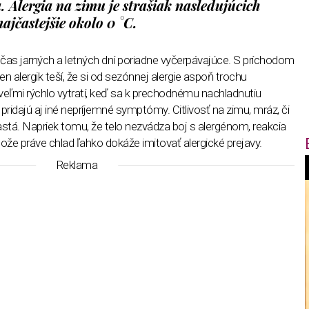
Alergia na zimu je strašiak nasledujúcich
ajčastejšie okolo 0 °C.
čas jarných a letných dní poriadne vyčerpávajúce. S príchodom
 alergik teší, že si od sezónnej alergie aspoň trochu
eľmi rýchlo vytratí, keď sa k prechodnému nachladnutiu
ridajú aj iné nepríjemné symptómy. Citlivosť na zimu, mráz, či
častá. Napriek tomu, že telo nezvádza boj s alergénom, reakcia
že práve chlad ľahko dokáže imitovať alergické prejavy.
Reklama
f
i
t
,