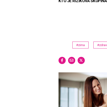
KTO JE RIZIKOVÁ SKUPINA
#zima
#zdrav