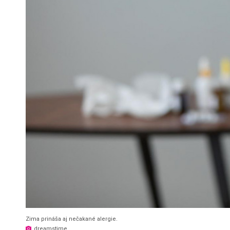
Zima prináša aj nečakané alergie.
dreamstime