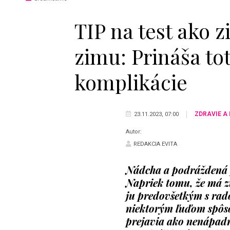
TIP na test ako zi
zimu: Prináša to
komplikácie
ZDRAVIE A
23.11.2023, 07:00
Autor:
REDAKCIA EVITA
Nádcha a podráždená p
Napriek tomu, že má z
ju predovšetkým s ra
niektorým ľuďom spôso
prejavia ako nenápadn