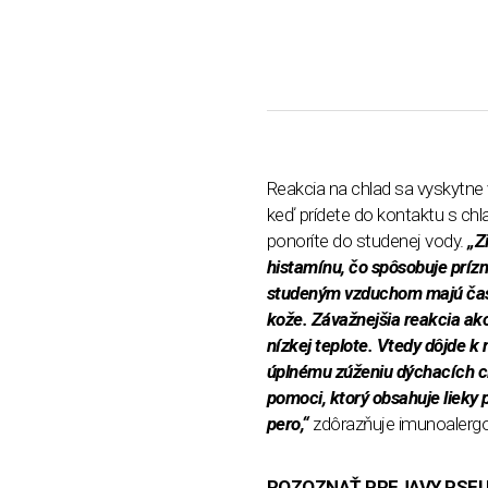
Reakcia na chlad sa vyskytne 
keď prídete do kontaktu s ch
ponoríte do studenej vody.
„Z
histamínu, čo spôsobuje prízn
studeným vzduchom majú často
kože. Závažnejšia reakcia ako
nízkej teplote. Vtedy dôjde k
úplnému zúženiu dýchacích cies
pomoci, ktorý obsahuje lieky p
pero,“
zdôrazňuje imunoalerg
ROZOZNAŤ PREJAVY PSEUD