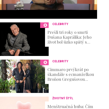
6
s
e
c
o
n
CELEBRITY
d
s
Prešli tri roky o smrti
V
Dušana Kaprálika: Jeho
o
život bol úzko spätý s
u
divadlom, no nechýbali v
m
ňom ani ťažké osobné
e
skúšky
0
%
CELEBRITY
Cimmaro prvýkrát po
škandále s ecmanželkou
Broňou Gregušovou
prvýkrát prehovoril:
Existenčné problémy
ŽIVOTNÝ ŠTÝL
Menštruačná huba: Čím