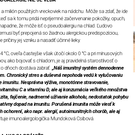
a milión použitých vreckoviek na nádchu. Môže sa zdať, že ide
 keď sa k tomu pridá nepríjemné začervenanie pokožky, opuch,
 napadne, že môže ísť o pseudoalergiu na chlad. Ľudovo
musí byť prepojená so žiadnou alergickou predispozíciou,
 príčiny jej vzniku a nasadiť účinné lieky.
 4 °C, oveľa častejšie však útočí okolo 0 °C a pri mínusových
, ako bojovať s chladom, je aj pravidelná starostlivosť o
hto dňoch dostáva zabrať.
„Náš imunitný systém dennodenne
m. Chronický stres a duševná nepohoda vedú k vylučovaniu
je imunitu. Nesprávna výživa, monotónne stravovanie,
 vitamínu C a vitamínu D, ale aj konzumácia veľkého množstva
ezita, fajčenie, nadmerné užívanie alkoholu, nedostatok pohybu
atívny dopad na imunitu. Porušená imunita môže viesť k
h ochorení, ako napr. alergií, autoimunitných chorôb, ale aj
tuje imunoalergologička Mundoková Csibová.