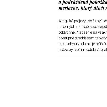
a podráždená pokožka. 
mesiacov, ktorý útočí n
Alergické prejavy môžu byť po
chladných mesiacov sa nejeden
oddýchne. Nadšenie sa však v
postupne s poklesom teploty p
na studenú vodu nie je príliš 
môže byť veľmi podobná, preto