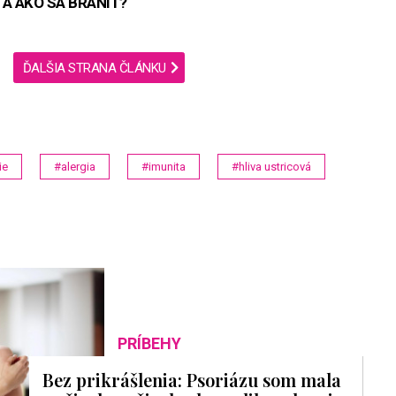
 A AKO SA BRÁNIŤ?
ĎALŠIA STRANA ČLÁNKU
ie
#alergia
#imunita
#hliva ustricová
PRÍBEHY
Bez prikrášlenia: Psoriázu som mala