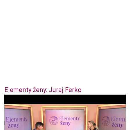
Elementy ženy: Juraj Ferko
0
o
f
4
4
m
i
n