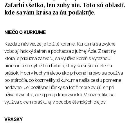
Zafarbí všetko, len zuby nie. Toto sú oblasti,
kde sa vám krása za ňu poďakuje.
NIEČO O KURKUME
Každá z nás vie, že je to žlté korenie. Kurkuma sa zvykne
volať aj indický šafran a pochádza z južnej Ázie. Z rastliny,
ktorá je príbuzná zázvoru, sa využíva koreň s výraznou
arómou a so sýtožltou farbou, ktorý sa suší a melie na
prášok. Hoci v kuchyni alebo ako prírodné farbivo sa používa
po stáročia, do kozmetiky si kurkuma našla cestu pomerne
nedávno. Jej pozitívne účinky sa totiž neprejavujú len pri
užívaní zvnútra, ale aj pri aplikácii zvonka. V kozmetike sa
využíva okrem prášku aj v podobe éterických olejov
VRÁSKY