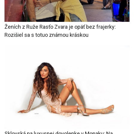
Ženích z Ruže Rasťo Zvara je opäť bez frajerky:
Rozišiel sa s totuo známou kráskou
Sklovská na luxusnej dovolenke v Monaku: Na