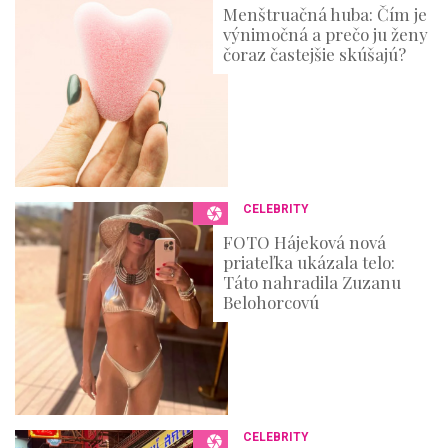
Menštruačná huba: Čím je
výnimočná a prečo ju ženy
čoraz častejšie skúšajú?
CELEBRITY
FOTO Hájeková nová
priateľka ukázala telo:
Táto nahradila Zuzanu
Belohorcovú
CELEBRITY