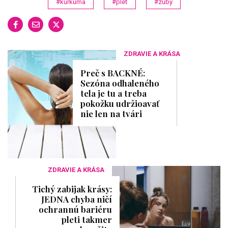
#kurkuma
#pleť
#zuby
ZDRAVIE A KRÁSA
Preč s BACKNÉ:
Sezóna odhaleného
tela je tu a treba
pokožku udržioavať
nie len na tvári
ZDRAVIE A KRÁSA
Tichý zabijak krásy:
JEDNA chyba ničí
ochrannú bariéru
pleti takmer