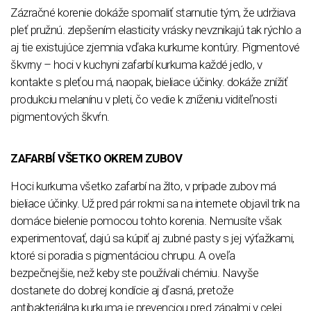
Zázračné korenie dokáže spomaliť starnutie tým, že udržiava
pleť pružnú. zlepšením elasticity vrásky nevznikajú tak rýchlo a
aj tie existujúce zjemnia vďaka kurkume kontúry. Pigmentové
škvrny – hoci v kuchyni zafarbí kurkuma každé jedlo, v
kontakte s pleťou má, naopak, bieliace účinky. dokáže znížiť
produkciu melanínu v pleti, čo vedie k zníženiu viditeľnosti
pigmentových škvŕn.
ZAFARBÍ VŠETKO OKREM ZUBOV
Hoci kurkuma všetko zafarbí na žlto, v prípade zubov má
bieliace účinky. Už pred pár rokmi sa na internete objavil trik na
domáce bielenie pomocou tohto korenia. Nemusíte však
experimentovať, dajú sa kúpiť aj zubné pasty s jej výťažkami,
ktoré si poradia s pigmentáciou chrupu. A oveľa
bezpečnejšie, než keby ste používali chémiu. Navyše
dostanete do dobrej kondície aj ďasná, pretože
antibakteriálna kurkuma je prevenciou pred zápalmi v celej