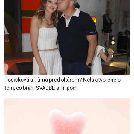
Pocisková a Tůma pred oltárom? Nela otvorene o
tom, čo bráni SVADBE s Filipom