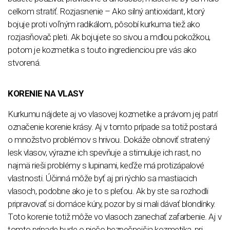
celkom stratiť. Rozjasnenie – Ako silný antioxidant, ktorý
bojuje proti voľným radikálom, pôsobí kurkuma tiež ako
rozjasňovač pleti. Ak bojujete so sivou a mdlou pokožkou,
potom je kozmetika s touto ingredienciou pre vás ako
stvorená.
KORENIE NA VLASY
Kurkumu nájdete aj vo vlasovej kozmetike a právom jej patrí
označenie korenie krásy. Aj v tomto prípade sa totiž postará
o množstvo problémov s hrivou. Dokáže obnoviť stratený
lesk vlasov, výrazne ich spevňuje a stimuluje ich rast, no
najmä rieši problémy s lupinami, keďže má protizápalové
vlastnosti. Účinná môže byť aj pri rýchlo sa mastiacich
vlasoch, podobne ako je to s pleťou. Ak by ste sa rozhodli
pripravovať si domáce kúry, pozor by si mali dávať blondínky.
Toto korenie totiž môže vo vlasoch zanechať zafarbenie. Aj v
tomto prípade bude o niečo bezpečnejšia kozmetika, pri