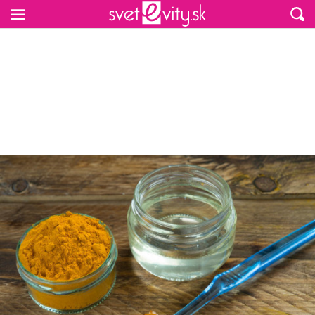
Preskočiť na hlavný obsah