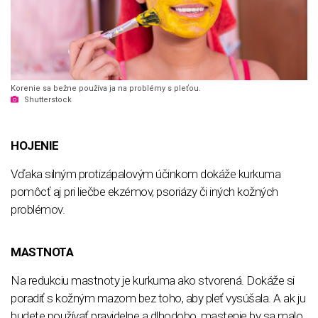
Korenie sa bežne používa ja na problémy s pleťou.
Shutterstock
HOJENIE
Vďaka silným protizápalovým účinkom dokáže kurkuma
pomôcť aj pri liečbe ekzémov, psoriázy či iných kožných
problémov.
MASTNOTA
Na redukciu mastnoty je kurkuma ako stvorená. Dokáže si
poradiť s kožným mazom bez toho, aby pleť vysúšala. A ak ju
budete používať pravidelne a dlhodobo, mastenie by sa malo