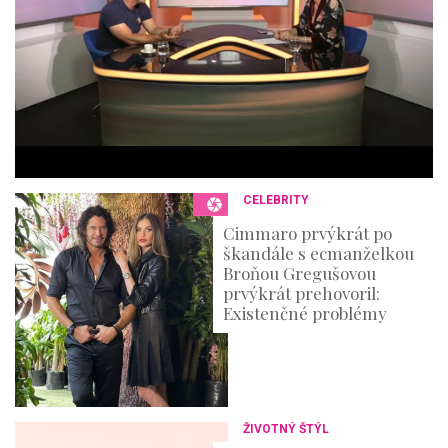
u
t
e
s
,
3
6
s
e
c
o
n
CELEBRITY
d
s
Cimmaro prvýkrát po
škandále s ecmanželkou
Broňou Gregušovou
prvýkrát prehovoril:
Existenčné problémy
ŽIVOTNÝ ŠTÝL