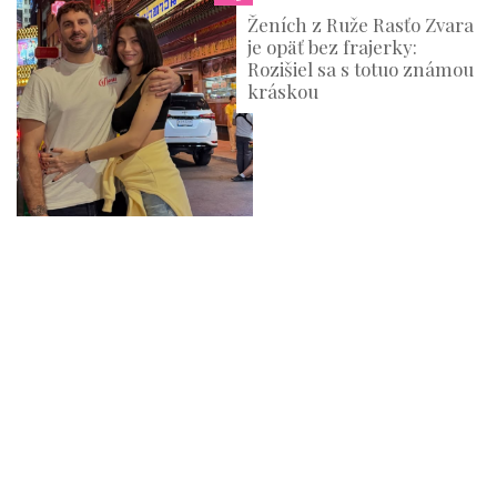
Ženích z Ruže Rasťo Zvara
je opäť bez frajerky:
Rozišiel sa s totuo známou
kráskou