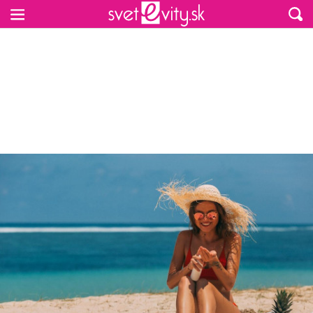
Preskočiť na hlavný obsah