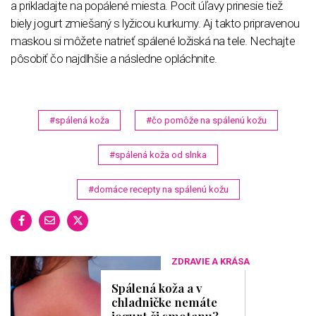
a prikladajte na popálené miesta. Pocit úľavy prinesie tiež
biely jogurt zmiešaný s lyžicou kurkumy. Aj takto pripravenou
maskou si môžete natrieť spálené ložiská na tele. Nechajte
pôsobiť čo najdlhšie a následne opláchnite.
#spálená koža
#čo pomôže na spálenú kožu
#spálená koža od slnka
#domáce recepty na spálenú kožu
ZDRAVIE A KRÁSA
Spálená koža a v
chladničke nemáte
jogurt či smotanu?