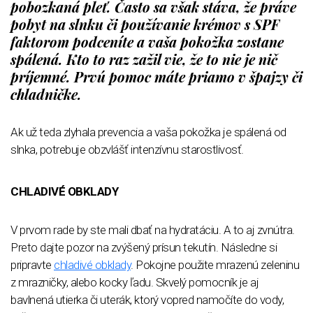
pobozkaná pleť. Často sa však stáva, že práve
pobyt na slnku či používanie krémov s SPF
faktorom podceníte a vaša pokožka zostane
spálená. Kto to raz zažil vie, že to nie je nič
príjemné. Prvú pomoc máte priamo v špajzy či
chladničke.
Ak už teda zlyhala prevencia a vaša pokožka je spálená od
slnka, potrebuje obzvlášť intenzívnu starostlivosť.
CHLADIVÉ OBKLADY
V prvom rade by ste mali dbať na hydratáciu. A to aj zvnútra.
Preto dajte pozor na zvýšený prísun tekutín. Následne si
pripravte
chladivé obklady
. Pokojne použite mrazenú zeleninu
z mrazničky, alebo kocky ľadu. Skvelý pomocník je aj
bavlnená utierka či uterák, ktorý vopred namočíte do vody,