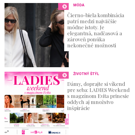
MÓDA
Čierno-biela kombinácia
patrí medzi najväčšie
módne istoty. Je
elegantná, nadčasová a
zároveň ponúka
nekonečné možnosti
ŽIVOTNÝ ŠTÝL
Dámy, doprajte si víkend
pre seba: LADIES Weekend
s magzínom Evita prinesie
oddych aj množstvo
inšpirácie