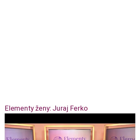
Elementy ženy: Juraj Ferko
1
s
e
c
o