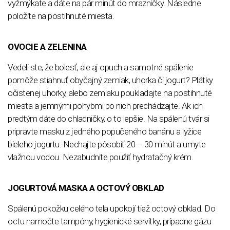
vyžmýkate a dáte na pár minút do mrazničky. Následne
položíte na postihnuté miesta.
OVOCIE A ZELENINA
Vedeli ste, že bolesť, ale aj opuch a samotné spálenie
pomôže stiahnuť obyčajný zemiak, uhorka či jogurt? Plátky
očistenej uhorky, alebo zemiaku poukladajte na postihnuté
miesta a jemnými pohybmi po nich prechádzajte. Ak ich
predtým dáte do chladničky, o to lepšie. Na spálenú tvár si
pripravte masku z jedného popučeného banánu a lyžice
bieleho jogurtu. Nechajte pôsobiť 20 – 30 minút a umyte
vlažnou vodou. Nezabudnite použiť hydratačný krém.
JOGURTOVÁ MASKA A OCTOVÝ OBKLAD
Spálenú pokožku celého tela upokojí tiež octový obklad. Do
octu namočte tampóny, hygienické servítky, prípadne gázu