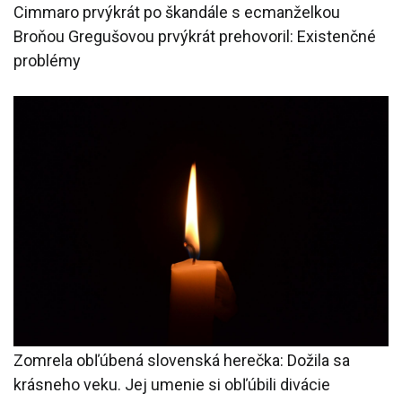
Cimmaro prvýkrát po škandále s ecmanželkou
Broňou Gregušovou prvýkrát prehovoril: Existenčné
problémy
Zomrela obľúbená slovenská herečka: Dožila sa
krásneho veku. Jej umenie si obľúbili divácie