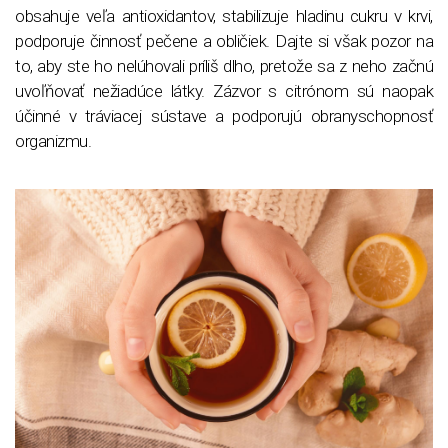
obsahuje veľa antioxidantov, stabilizuje hladinu cukru v krvi,
podporuje činnosť pečene a obličiek. Dajte si však pozor na
to, aby ste ho nelúhovali príliš dlho, pretože sa z neho začnú
uvoľňovať nežiadúce látky. Zázvor s citrónom sú naopak
účinné v tráviacej sústave a podporujú obranyschopnosť
organizmu.