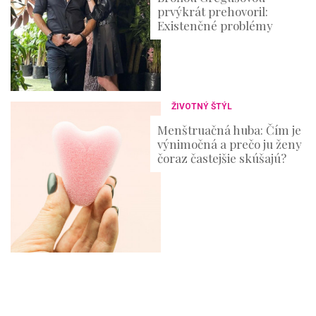
prvýkrát prehovoril:
Existenčné problémy
ŽIVOTNÝ ŠTÝL
Menštruačná huba: Čím je
výnimočná a prečo ju ženy
čoraz častejšie skúšajú?