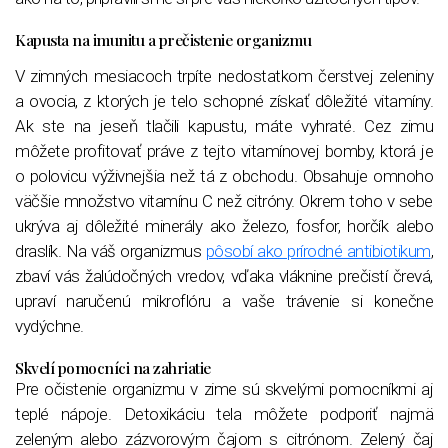
Kapusta na imunitu a prečistenie organizmu
V zimných mesiacoch trpíte nedostatkom čerstvej zeleniny
a ovocia, z ktorých je telo schopné získať dôležité vitamíny.
Ak ste na jeseň tlačili kapustu, máte vyhraté. Cez zimu
môžete profitovať práve z tejto vitamínovej bomby, ktorá je
o polovicu výživnejšia než tá z obchodu. Obsahuje omnoho
väčšie množstvo vitamínu C než citróny. Okrem toho v sebe
ukrýva aj dôležité minerály ako železo, fosfor, horčík alebo
draslík. Na váš organizmus
pôsobí ako prírodné antibiotikum
,
zbaví vás žalúdočných vredov, vďaka vláknine prečistí črevá,
upraví naručenú mikroflóru a vaše trávenie si konečne
vydýchne.
Skvelí pomocníci na zahriatie
Pre očistenie organizmu v zime sú skvelými pomocníkmi aj
teplé nápoje. Detoxikáciu tela môžete podporiť najmä
zeleným alebo zázvorovým čajom s citrónom. Zelený čaj