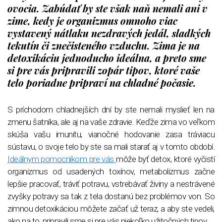
ovocia. Zabúdať by ste však naň nemali ani v
zime, kedy je organizmus omnoho viac
vystavený nátlaku nezdravých jedál, sladkých
tekutín či znečisteného vzduchu. Zima je na
detoxikáciu jednoducho ideálna, a preto sme
si pre vás pripravili zopár tipov, ktoré vaše
telo poriadne pripraví na chladné počasie.
S príchodom chladnejších dní by ste nemali myslieť len na
zmenu šatníka, ale aj na vaše zdravie. Keďže zima vo veľkom
skúša vašu imunitu, vianočné hodovanie zasa tráviacu
sústavu, o svoje telo by ste sa mali starať aj v tomto období.
Ideálnym pomocníkom pre vás
môže byť detox, ktoré vyčistí
organizmus od usadených toxínov, metabolizmus začne
lepšie pracovať, tráviť potravu, vstrebávať živiny a nestrávené
zvyšky potravy sa tak z tela dostanú bez problémov von. So
zimnou detoxikáciou môžete začať už teraz, a aby ste vedeli,
ako na to, pripravili sme si pre vás niekoľko užitočných tipov.