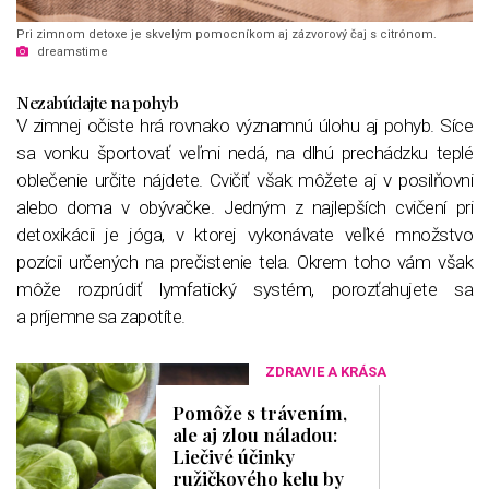
Pri zimnom detoxe je skvelým pomocníkom aj zázvorový čaj s citrónom.
dreamstime
Nezabúdajte na pohyb
V zimnej očiste hrá rovnako významnú úlohu aj pohyb. Síce
sa vonku športovať veľmi nedá, na dlhú prechádzku teplé
oblečenie určite nájdete. Cvičiť však môžete aj v posilňovni
alebo doma v obývačke. Jedným z najlepších cvičení pri
detoxikácii je jóga, v ktorej vykonávate veľké množstvo
pozícii určených na prečistenie tela. Okrem toho vám však
môže rozprúdiť lymfatický systém, porozťahujete sa
a príjemne sa zapotíte.
ZDRAVIE A KRÁSA
Pomôže s trávením,
ale aj zlou náladou:
Liečivé účinky
ružičkového kelu by