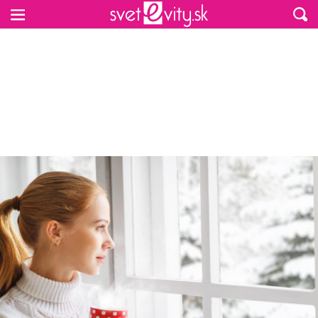
Preskočiť na hlavný obsah