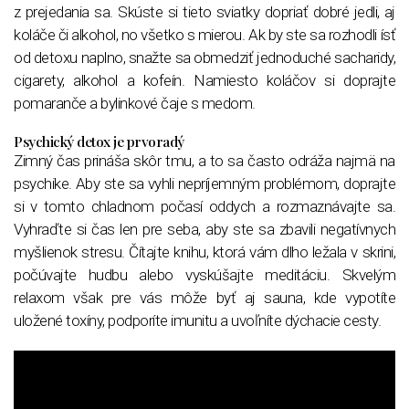
z prejedania sa. Skúste si tieto sviatky dopriať dobré jedli, aj
koláče či alkohol, no všetko s mierou. Ak by ste sa rozhodli ísť
od detoxu naplno, snažte sa obmedziť jednoduché sacharidy,
cigarety, alkohol a kofeín. Namiesto koláčov si doprajte
pomaranče a bylinkové čaje s medom.
Psychický detox je prvoradý
Zimný čas prináša skôr tmu, a to sa často odráža najmä na
psychike. Aby ste sa vyhli nepríjemným problémom, doprajte
si v tomto chladnom počasí oddych a rozmaznávajte sa.
Vyhraďte si čas len pre seba, aby ste sa zbavili negatívnych
myšlienok stresu. Čítajte knihu, ktorá vám dlho ležala v skrini,
počúvajte hudbu alebo vyskúšajte meditáciu. Skvelým
relaxom však pre vás môže byť aj sauna, kde vypotíte
uložené toxíny, podporíte imunitu a uvoľníte dýchacie cesty.