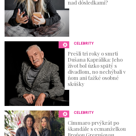
nad dôsledkami?
CELEBRITY
Prešli tri roky o smrti
Dušana Kaprálika: Jeho
život bol úzko spätý s
divadlom, no nechýbali v
ňom ani ťažké osobné
skúšky
CELEBRITY
Cimmaro prvýkrát po
škandále s ecmanželkou
Broňou Gregušovou