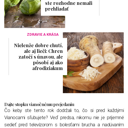
ste rozhodne nemali
prehliadať
ZDRAVIE A KRÁSA
Nielenže dobre chutí,
ale aj lieči: Chren
zatočí s únavou, ale
pôsobí aj ako
afrodiziakum
Dajte stopku vianočnému prejedaniu
Čo keby ste tento rok dodržali to, čo si pred každými
Vianocami sľubujete? Veď predsa, nikomu nie je príjemné
sedieť pred televízorom s bolesťami brucha a nadúvaním