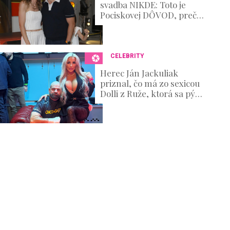
svadba NIKDE: Toto je
Pociskovej DÔVOD, prečo
nepovedala ÁNO
CELEBRITY
Herec Ján Jackuliak
priznal, čo má zo sexicou
Dolli z Ruže, ktorá sa pýši
najväčšími silikónmi zo
súťaže. Očarila ho?