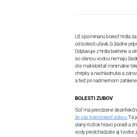
Už spomínanú bolesť hrdla zaž
od bolesti uľavili, či žiadne 
Odplavuje z hrdla baktérie a v
so slanou vodou nemajú žiadn
ste mali kloktať minimálne trik
chrípky a nachladnutia a záro
a tiež pri nadmernom zahlienen
BOLESTI ZUBOV
Soľ má prirodzené dezinfekčn
že vás trápi bolesť zubov.
Tá j
slaný roztok hravo poradí a zm
vody predchádzate aj tvorbe 