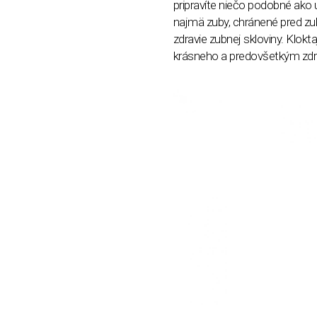
pripravíte niečo podobné ako ú
najmä zuby, chránené pred z
zdravie zubnej skloviny. Klokt
krásneho a predovšetkým zd