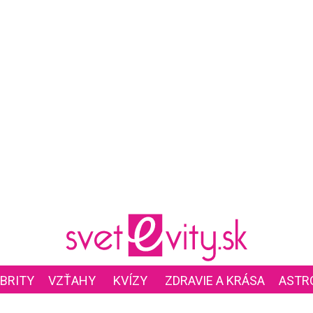
BRITY
VZŤAHY
KVÍZY
ZDRAVIE A KRÁSA
ASTR