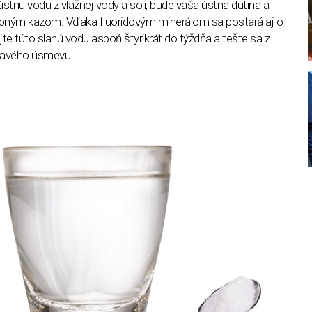
stnu vodu z vlažnej vody a soli, bude vaša ústna dutina a
ubným kazom. Vďaka fluoridovým minerálom sa postará aj o
ajte túto slanú vodu aspoň štyrikrát do týždňa a tešte sa z
ravého úsmevu.