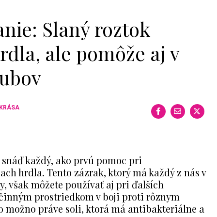
anie: Slaný roztok
rdla, ale pomôže aj v
zubov
 KRÁSA
l snáď každý, ako prvú pomoc pri
ach hrdla. Tento zázrak, ktorý má každý z nás v
, však môžete používať aj pri ďalších
účinným prostriedkom v boji proti rôznym
o možno práve soli, ktorá má antibakteriálne a