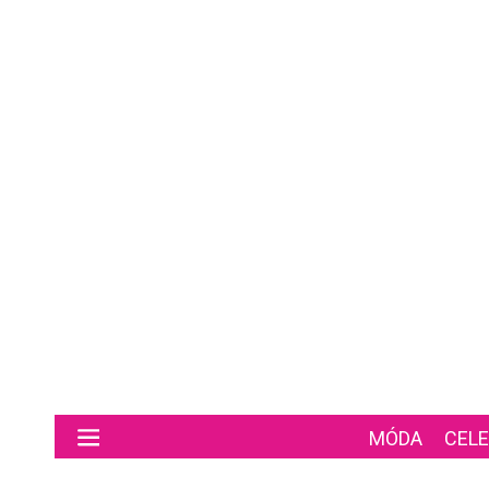
Preskočiť na hlavný obsah
MÓDA
CELE