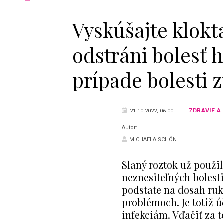
Vyskúšajte klokt
odstráni bolesť h
prípade bolesti 
ZDRAVIE A
21.10.2022, 06:00
Autor:
MICHAELA SCHÖN
Slaný roztok už použi
neznesiteľných bolesti
podstate na dosah ruky
problémoch. Je totiž 
infekciám. Vďačiť za t