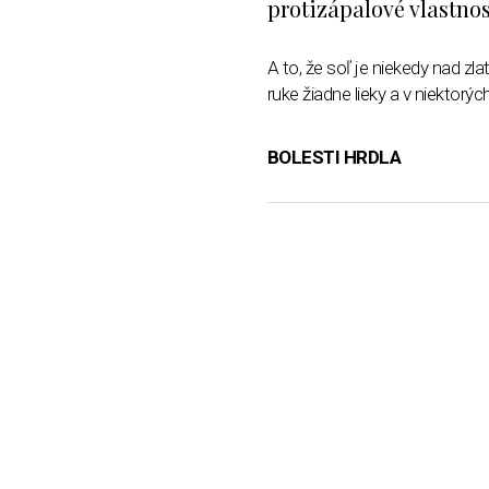
protizápalové vlastnos
A to, že soľ je niekedy nad zl
ruke žiadne lieky a v niektor
BOLESTI HRDLA