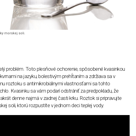
čky morskej soli.
nelý problém. Toto plesňové ochorenie, spôsobené kvasinkou
kvrnami na jazyku, bolestivým prehĺtaním a zdržiava sa v
mu roztoku s antimikrobiálnymi vlastnosťami sa tohto
hlo. Kvasinku sa vám podarí odstrániť za predpokladu, že
akrát denne najmä v zadnej časti krku. Roztok si pripravujte
kej soli, ktorú rozpustíte v jednom deci teplej vody.