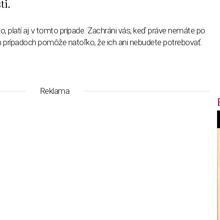
ti.
ato, platí aj v tomto prípade. Zachráni vás, keď práve nemáte po
ých prípadoch pomôže natoľko, že ich ani nebudete potrebovať.
Reklama
f
i
t
,