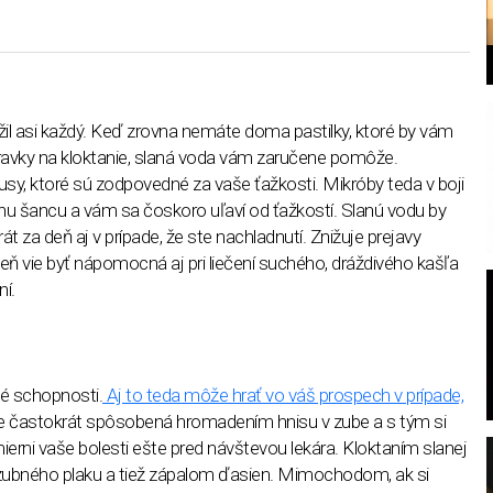
il asi každý. Keď zrovna nemáte doma pastilky, ktoré by vám
prípravky na kloktanie, slaná voda vám zaručene pomôže.
írusy, ktoré sú zodpovedné za vaše ťažkosti. Mikróby teda v boji
l
u šancu a vám sa čoskoro uľaví od ťažkostí. Slanú vodu by
rát za deň aj v prípade, že ste nachladnutí. Znižuje prejavy
veň vie byť nápomocná aj pri liečení suchého, dráždivého kašľa
í.
é schopnosti.
Aj to teda môže hrať vo váš prospech v prípade,
e častokrát spôsobená hromadením hnisu v zube a s tým si
ierni vaše bolesti ešte pred návštevou lekára. Kloktaním slanej
zubného plaku a tiež zápalom ďasien. Mimochodom, ak si