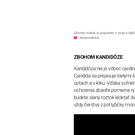
Účinný roztok si pripravte z vody a lyži
dreamstime
ZBOHOM KANDIDÓZE
Kandidóza nie je vôbec ojedi
Candida sa prejavuje bielymi š
ústach a v krku. Vďaka soľné
ochorenia zbavíte pomerne rýc
budete slaný roztok kloktať dv
vždy čerstvý z pol lyžičky mors