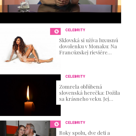
6
s
e
c
o
n
CELEBRITY
d
s
Sklovská si užíva luxusnú
V
dovolenku v Monaku: Na
o
Francúzskej rieviére
u
ukázala telo bohyne
m
e
0
%
CELEBRITY
Zomrela obľúbená
slovenská herečka: Dožila
sa krásneho veku. Jej
umenie si obľúbili diváci
mnohých generácii
CELEBRITY
Roky spolu, dve deti a