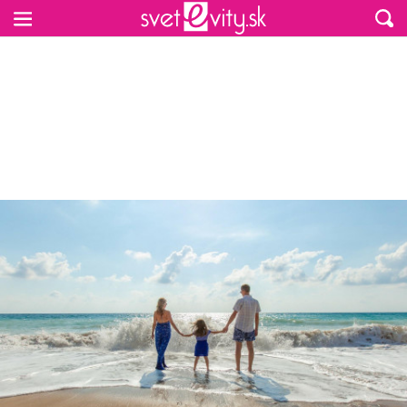
Preskočiť na hlavný obsah