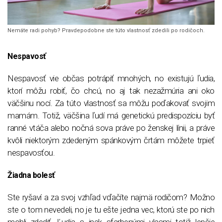
Nemáte radi pohyb? Pravdepodobne ste túto vlastnosť zdedili po rodičoch.
Nespavosť
Nespavosť vie občas potrápiť mnohých, no existujú ľudia,
ktorí môžu robiť, čo chcú, no aj tak nezažmúria ani oko
väčšinu nocí. Za túto vlastnosť sa môžu poďakovať svojim
mamám. Totiž, väčšina ľudí má genetickú predispozíciu byť
ranné vtáča alebo nočná sova práve po ženskej línii, a práve
kvôli niektorým zdedeným spánkovým črtám môžete trpieť
nespavosťou.
Žiadna bolesť
Ste ryšaví a za svoj vzhľad vďačíte najmä rodičom? Možno
ste o tom nevedeli, no je tu ešte jedna vec, ktorú ste po nich
mohli zdediť. Ľudia s inak sfarbenými vlasmi totiž lepšie