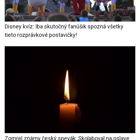
Disney kvíz: Iba skutočný fanúšik spozná všetky
tieto rozprávkové postavičky!
Zomrel známy český spevák: Skolaboval na oslave