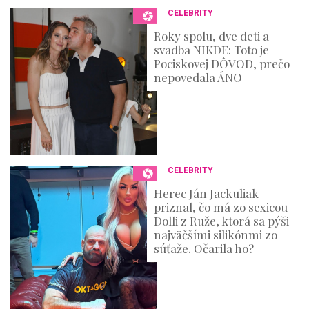
n
CELEBRITY
d
s
Roky spolu, dve deti a
svadba NIKDE: Toto je
Pociskovej DÔVOD, prečo
nepovedala ÁNO
CELEBRITY
Herec Ján Jackuliak
priznal, čo má zo sexicou
Dolli z Ruže, ktorá sa pýši
najväčšími silikónmi zo
súťaže. Očarila ho?