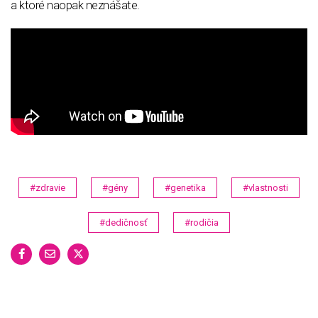
a ktoré naopak neznášate.
#zdravie
#gény
#genetika
#vlastnosti
#dedičnosť
#rodičia