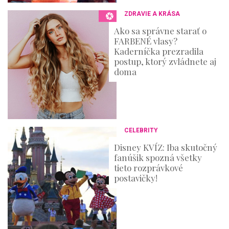
ZDRAVIE A KRÁSA
Ako sa správne starať o
FARBENÉ vlasy?
Kaderníčka prezradila
postup, ktorý zvládnete aj
doma
CELEBRITY
Disney KVÍZ: Iba skutočný
fanúšik spozná všetky
tieto rozprávkové
postavičky!