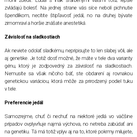
zvládajú bolesť. Na jednej strane vás síce nebolí pichnutie
špendlíkom, necítite štipľavosť jedál, no na druhej bývate
zimomraví a horšie znášate anestetiká.
Závislosť na sladkostiach
Ak neviete odolať sladkému, nepripisujte to len slabej vôli, ale
aj genetike. Je totiž dosť možné, že máte v tele dva varianty
génu, ktorý je zodpovedný za závislosť na sladkostiach.
Nemusíte sa však ničoho báť, ste obdarení aj rovnakou
genetickou variáciou, ktorá môže za prirodzený podiel tuku
v tele.
Preferencie jedál
Samozrejme, chuť či nechuť na niektoré jedlá vo väčšine
prípadov ovplyvňuje najmä výchova, no netreba zabúdať ani
na genetiku. Tá má totiž vplyv aj na to, ktoré pokrmy milujete,