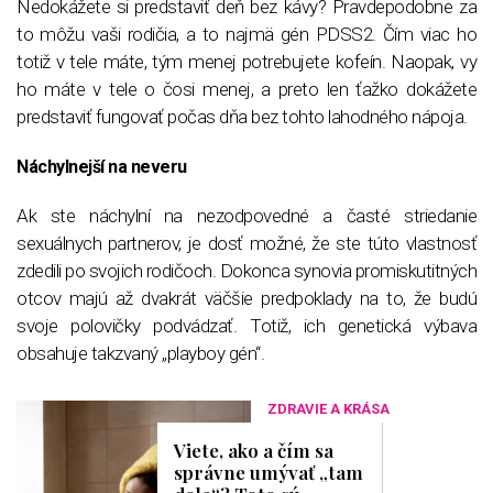
Nedokážete si predstaviť deň bez kávy? Pravdepodobne za
to môžu vaši rodičia, a to najmä gén PDSS2. Čím viac ho
totiž v tele máte, tým menej potrebujete kofeín. Naopak, vy
ho máte v tele o čosi menej, a preto len ťažko dokážete
predstaviť fungovať počas dňa bez tohto lahodného nápoja.
Náchylnejší na neveru
Ak ste náchylní na nezodpovedné a časté striedanie
sexuálnych partnerov, je dosť možné, že ste túto vlastnosť
zdedili po svojich rodičoch. Dokonca synovia promiskutitných
otcov majú až dvakrát väčšie predpoklady na to, že budú
svoje polovičky podvádzať. Totiž, ich genetická výbava
obsahuje takzvaný „playboy gén“.
ZDRAVIE A KRÁSA
Viete, ako a čím sa
správne umývať „tam