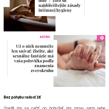
dole“? Toto sú
najdôležitejšie zásady
intímnej hygieny
ASTRO
Už o nich nemusíte
len snívať: Zistite, aké
sexuálne fantázie má
vaša polovička podľa
znamenia
zverokruhu
Bez pohybu radosť žiť
Snažili ste sa cvičiť, no bohužiaľ ste znovu sami sebe