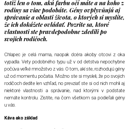
totiž len o tom, akú farbu očí máte a na koho z
rodiny sa viac podobáte. Gény ovplyvňujú aj
správanie a oblasti života, o ktorých si myslíte,
že ich dokážete ovládať. Pozrite sa, ktoré
vlastnosti ste pravdepodobne zdedili po
svojich rodičoch.
Chlapec je celá mama, naopak dcéra akoby otcovi z oka
vypadla. Vety podobného typu už v od detstva nepochybne
počúva veľké množstvo z vás. O tom, akí ste, rozhodujú gény
už od momentu počatia. Možno ste si mysleli, že po svojich
rodičoch dedíte len vzhľad, no prevziať ste si od nich mohli aj
niektoré vlastnosti a správanie, nad ktorými v podstate
nemáte kontrolu. Zistite, na čom všetkom sa podieľali gény
u vás.
Káva ako základ