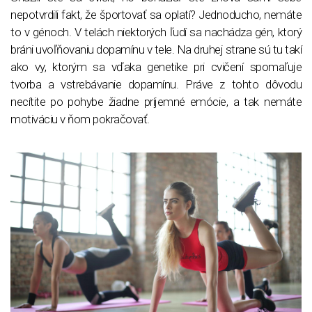
nepotvrdili fakt, že športovať sa oplatí? Jednoducho, nemáte
to v génoch. V telách niektorých ľudí sa nachádza gén, ktorý
bráni uvoľňovaniu dopamínu v tele. Na druhej strane sú tu takí
ako vy, ktorým sa vďaka genetike pri cvičení spomaľuje
tvorba a vstrebávanie dopamínu. Práve z tohto dôvodu
necítite po pohybe žiadne príjemné emócie, a tak nemáte
motiváciu v ňom pokračovať.