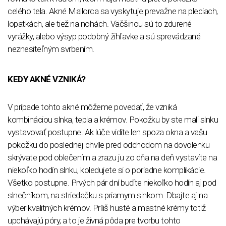
celého tela. Akné Mallorca sa vyskytuje prevažne na pleciach,
lopatkách, ale tiež na nohách. Väčšinou sú to zdurené
vyrážky, alebo výsyp podobný žihľavke a sú sprevádzané
neznesiteľným svrbením.
KEDY AKNÉ VZNIKÁ?
V prípade tohto akné môžeme povedať, že vzniká
kombináciou slnka, tepla a krémov. Pokožku by ste mali slnku
vystavovať postupne. Ak lúče vidíte len spoza okna a vašu
pokožku do poslednej chvíle pred odchodom na dovolenku
skrývate pod oblečením a zrazu ju zo dňa na deň vystavíte na
niekoľko hodín slnku, koledujete si o poriadne komplikácie.
Všetko postupne. Prvých pár dní buďte niekoľko hodín aj pod
slnečníkom, na striedačku s priamym slnkom. Dbajte aj na
výber kvalitných krémov. Príliš husté a mastné krémy totiž
upchávajú póry, a to je živná pôda pre tvorbu tohto