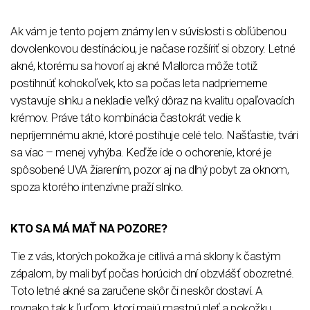
Ak vám je tento pojem známy len v súvislosti s obľúbenou
dovolenkovou destináciou, je načase rozšíriť si obzory. Letné
akné, ktorému sa hovorí aj akné Mallorca môže totiž
postihnúť kohokoľvek, kto sa počas leta nadpriemerne
vystavuje slnku a nekladie veľký dôraz na kvalitu opaľovacích
krémov. Práve táto kombinácia častokrát vedie k
nepríjemnému akné, ktoré postihuje celé telo. Našťastie, tvári
sa viac – menej vyhýba. Keďže ide o ochorenie, ktoré je
spôsobené UVA žiarením, pozor aj na dlhý pobyt za oknom,
spoza ktorého intenzívne praží slnko.
KTO SA MÁ MAŤ NA POZORE?
Tie z vás, ktorých pokožka je citlivá a má sklony k častým
zápalom, by mali byť počas horúcich dní obzvlášť obozretné.
Toto letné akné sa zaručene skôr či neskôr dostaví. A
rovnako tak k ľuďom, ktorí majú mastnú pleť a pokožku