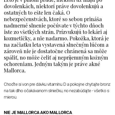
dovolenkách, niektorí práve dovolenkujú a
ostatných to ešte len čaká. O
nebezpečenstvách, ktoré so sebou prináša
nadmerné slnenie počúvate v týchto dňoch
iste zo všetkých strán. Prízvukujú to lekári aj
kozmetičky, a nie nadarmo. Pokožka, ktorá je
na začiatku leta vystavená slnečným lúčom a
zároveň nie je dostatočne chránená sa môže
spáliť, no môže čeliť aj nepríjemným kožným
ochoreniam. Jedným takým je práve akné
Mallorca.
Choďte si von pre dávku vitamínu D a pokojne chytajte bronz
na tak dlho očakávanom slniečku, no nezabúdajte - všetko s
mierou.
NIE JE MALLORCA AKO MALLORCA