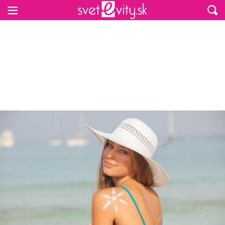
Preskočiť na hlavný obsah