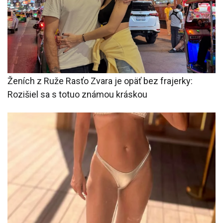
Ženích z Ruže Rasťo Zvara je opäť bez frajerky:
Rozišiel sa s totuo známou kráskou