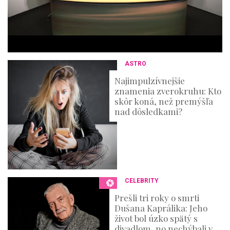
,
3
6
s
e
c
o
n
ASTRO
d
s
Najimpulzívnejšie
znamenia zverokruhu: Kto
skôr koná, než premýšľa
nad dôsledkami?
CELEBRITY
Prešli tri roky o smrti
Dušana Kaprálika: Jeho
život bol úzko spätý s
divadlom, no nechýbali v