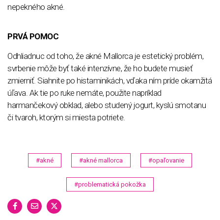
nepekného akné.
PRVÁ POMOC
Odhliadnuc od toho, že akné Mallorca je estetický problém,
svrbenie môže byť také intenzívne, že ho budete musieť
zmierniť. Siahnite po histaminikách, vďaka ním príde okamžitá
úľava. Ak tie po ruke nemáte, použite napríklad
harmančekový obklad, alebo studený jogurt, kyslú smotanu
či tvaroh, ktorým si miesta potriete.
#akné
#akné mallorca
#opaľovanie
#problematická pokožka