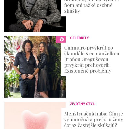
ňom ani ťažké osobné
skúšky
CELEBRITY
Cimmaro prvýkrát po
škandále s ecmanželkou
Broňou Gregušovou
prvýkrát prehovoril:
Existenčné problémy
ŽIVOTNÝ ŠTÝL
Menštruačná huba: Čím je
výnimočná a prečo ju ženy
čoraz častejšie skúšajú?