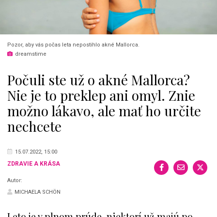
Pozor, aby vás počas leta nepostihlo akné Mallorca.
dreamstime
Počuli ste už o akné Mallorca?
Nie je to preklep ani omyl. Znie
možno lákavo, ale mať ho určite
nechcete
15.07.2022, 15:00
ZDRAVIE A KRÁSA
Autor:
MICHAELA SCHÖN
Leto je v plnom prúde, niektorí už majú po