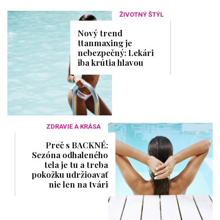
ŽIVOTNÝ ŠTÝL
Nový trend
ttanmaxing je
nebezpečný: Lekári
iba krútia hlavou
ZDRAVIE A KRÁSA
Preč s BACKNÉ:
Sezóna odhaleného
tela je tu a treba
pokožku udržioavať
nie len na tvári