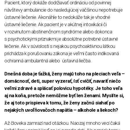
Pacient, ktorý dokáže dodržiavať ordináciu od povinnej
návštevy ambulancie do nasledujúcej väčšinou nepotrebuje
ústavné liečenie. Akonáhle to nedokáže tak je vhodné
ústavné liečenie. Ak pacient je v akútnej intoxikácii či
v rozvinutom abstinenčnom syndróme alebo dokonca
s psychotickými príznakmi je absolútne potrebné ústavné
liečenie. Ak v súvislosti s nejakou psychoaktívnou látkou
prichádza k porušovaniu zákona je veľmi často indikovaná
ochranná ambulantná alebo ústavná liečba.
Dnešná doba je ťažká, ženy majú toho na pleciach veľa –
domácnosť, deti, super vyzerať, ísť cvičiť, navariť niečo
veľmi zdravé a splácať polovicu hypotéky. Je toho veľa
aj na koňa, pretože nemôžme byť len ženami. Myslíte si,
že aj toto prispieva k tomu, že ženy začnú siahať po
nejakých uvoľňovačoch napätia – alkohole a liekoch?
Až človeka zamrazí nad otázkou. Naozaj mnoho vecí čaká