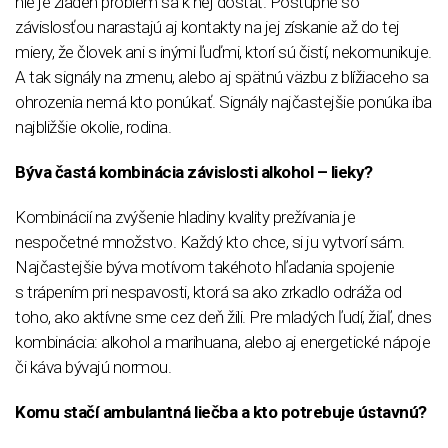
nie je žiaden problém sa k nej dostať. Postupne so
závislosťou narastajú aj kontakty na jej získanie až do tej
miery, že človek ani s inými ľuďmi, ktorí sú čistí, nekomunikuje.
A tak signály na zmenu, alebo aj spätnú väzbu z blížiaceho sa
ohrozenia nemá kto ponúkať. Signály najčastejšie ponúka iba
najbližšie okolie, rodina.
Býva častá kombinácia závislosti alkohol – lieky?
Kombinácií na zvýšenie hladiny kvality prežívania je
nespočetné množstvo. Každý kto chce, si ju vytvorí sám.
Najčastejšie býva motívom takéhoto hľadania spojenie
s trápením pri nespavosti, ktorá sa ako zrkadlo odráža od
toho, ako aktívne sme cez deň žili. Pre mladých ľudí, žiaľ, dnes
kombinácia: alkohol a marihuana, alebo aj energetické nápoje
či káva bývajú normou.
Komu stačí ambulantná liečba a kto potrebuje ústavnú?