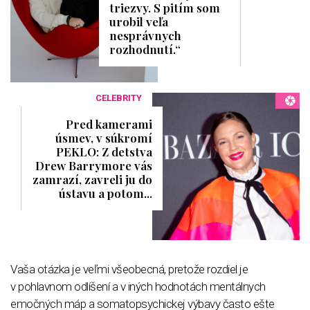
triezvy. S pitím som
urobil veľa
nesprávnych
rozhodnutí.“
CELEBRITY
Pred kamerami
úsmev, v súkromí
PEKLO: Z detstva
Drew Barrymore vás
zamrazí, zavreli ju do
ústavu a potom...
Vaša otázka je veľmi všeobecná, pretože rozdiel je
v pohlavnom odlíšení a v iných hodnotách mentálnych
emočných máp a somatopsychickej výbavy často ešte