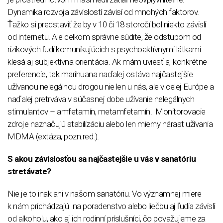
Dynamika rozvoja závislostí závisí od mnohých faktorov.
Ťažko si predstaviť že by v 10 či 18 storočí bol niekto závislí
od internetu. Ale celkom správne súdite, že odstupom od
rizikových ľudí komunikujúcich s psychoaktívnymi látkami
klesá aj subjektívna orientácia. Ak mám uviesť aj konkrétne
preferencie, tak marihuana naďalej ostáva najčastejšie
užívanou nelegálnou drogou nie len u nás, ale v celej Európe a
naďalej pretrváva v súčasnej dobe užívanie nelegálnych
stimulantov – amfetamín, metamfetamín. Monitorovacie
zdroje naznačujú stabilizáciu alebo len mierny nárast užívania
MDMA (extáza, pozn.red.).
S akou závislosťou sa najčastejšie u vás v sanatóriu
stretávate?
Nie je to inak ani v našom sanatóriu. Vo významnej miere
k nám prichádzajú na poradenstvo alebo liečbu aj ľudia závislí
od alkoholu, ako aj ich rodinní príslušníci, čo považujeme za