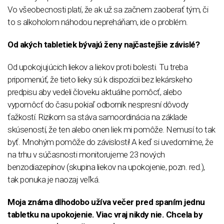
Vo všeobecnosti platí, že ak už sa začnem zaoberať tým, či
to s alkoholom náhodou nepreháňam, ide o problém.
Od akých tabletiek bývajú ženy najčastejšie závislé?
Od upokojujúcich liekov a liekov proti bolesti. Tu treba
pripomenúť, že tieto lieky sú k dispozícii bez lekárskeho
predpisu aby vedeli človeku aktuálne pomôcť, alebo
vypomôcť do času pokiaľ odborník nespresní dôvody
ťažkostí. Rizikom sa stáva samoordinácia na základe
skúseností, že ten alebo onen liek mi pomôže. Nemusí to tak
byť. Mnohým pomôže do závislosti! A keď si uvedomíme, že
na trhu v súčasnosti monitorujeme 23 nových
benzodiazepínov (skupina liekov na upokojenie, pozn. red.),
tak ponuka je naozaj veľká.
Moja známa dlhodobo užíva večer pred spaním jednu
tabletku na upokojenie. Viac vraj nikdy nie. Chcela by