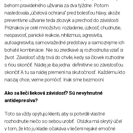
behom pravidelného užívania za dva týždne. Potom
nasledovala „účelová ochrana“ pred bolesťou hlavy, akože
preventívne užívanie teda zlozvyk a prechod do závislosti.
Príznakov je celé množstvo: rozladenie, úzkosť, chudnutie,
nespavosť, panické reakcie, nihilizmus, agresivita,
autoagresivita, samovražedné predstavy a samozrejme ich
bohaté kombinácie. Nie sú zriedkavé aj rozhodnutia vziať si
život. Závislosť vždy trvá do chvíle, kedy sa človek rozhodne
s ňou skončiť. Nádej je iba jedna: definitívne so závislosťou
skončiť A tu sa nádej premení na skutočnosť. Každému kto
naozaj chce, vieme pomôcť. Inak sme bezmocní.
Ako sa lieči lieková závislosť? Sú nevyhnutné
antidepresíva?
Toto sa vždy opýtujú klienti, aby si potvrdili vlastné
rozhodnutie niečo so sebou urobiť. Otázka má skrytý účel
v tom, že kto ju kladie očakáva v liečení nejaké emočné