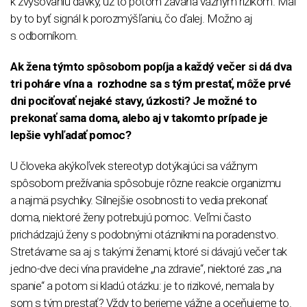
k zvyšovaniu dávky, už to potom zaváňa vážnym rizikom. Mal
by to byť signál k porozmýšľaniu, čo ďalej. Možno aj
s odborníkom.
Ak žena týmto spôsobom popíja a každý večer si dá dva
tri poháre vína a rozhodne sa s tým prestať, môže prvé
dni pociťovať nejaké stavy, úzkosti? Je možné to
prekonať sama doma, alebo aj v takomto prípade je
lepšie vyhľadať pomoc?
U človeka akýkoľvek stereotyp dotýkajúci sa vážnym
spôsobom prežívania spôsobuje rôzne reakcie organizmu
a najmä psychiky. Silnejšie osobnosti to vedia prekonať
doma, niektoré ženy potrebujú pomoc. Veľmi často
prichádzajú ženy s podobnými otáznikmi na poradenstvo.
Stretávame sa aj s takými ženami, ktoré si dávajú večer tak
jedno-dve deci vína pravidelne „na zdravie“, niektoré zas „na
spanie“ a potom si kladú otázku: je to rizikové, nemala by
som s tým prestať? Vždy to berieme vážne a oceňujeme to.