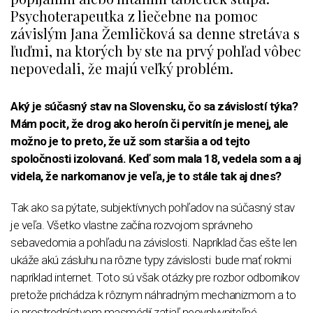
Psychoterapeutka z liečebne na pomoc
závislým Jana Žemličková sa denne stretáva s
ľuďmi, na ktorých by ste na prvý pohľad vôbec
nepovedali, že majú veľký problém.
Aký je súčasný stav na Slovensku, čo sa závislostí týka?
Mám pocit, že drog ako heroín či pervitín je menej, ale
možno je to preto, že už som staršia a od tejto
spoločnosti izolovaná. Keď som mala 18, vedela som a aj
videla, že narkomanov je veľa, je to stále tak aj dnes?
Tak ako sa pýtate, subjektívnych pohľadov na súčasný stav
je veľa. Všetko vlastne začína rozvojom správneho
sebavedomia a pohľadu na závislosti. Napríklad čas ešte len
ukáže akú zásluhu na rôzne typy závislosti bude mať rokmi
napríklad internet. Toto sú však otázky pre rozbor odborníkov
pretože prichádza k rôznym náhradným mechanizmom a to
je prostredníctvom masmédií zatiaľ neovplyvniteľné.