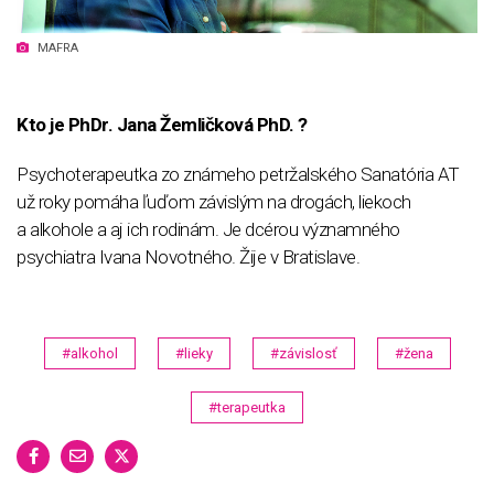
MAFRA
Kto je PhDr. Jana Žemličková PhD. ?
Psychoterapeutka zo známeho petržalského Sanatória AT
už roky pomáha ľuďom závislým na drogách, liekoch
a alkohole a aj ich rodinám. Je dcérou významného
psychiatra Ivana Novotného. Žije v Bratislave.
#alkohol
#lieky
#závislosť
#žena
#terapeutka