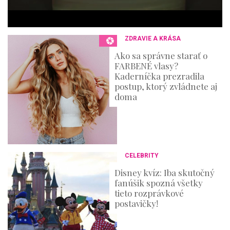
e
c
o
n
ZDRAVIE A KRÁSA
d
s
Ako sa správne starať o
FARBENÉ vlasy?
Kaderníčka prezradila
postup, ktorý zvládnete aj
doma
CELEBRITY
Disney kvíz: Iba skutočný
fanúšik spozná všetky
tieto rozprávkové
postavičky!