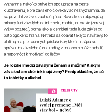
významné, nakoľko práve ich spolupráca na ceste
k uzdraveniu je pre závislého človeka viac než významná, dá
sa povedať že život zachraňujúca. Rovnako sa objavujú aj
prípady ľudí závislých od internetu, mobilu, ortorexie (zdravej
výživy poz.red.), porna, ako aj gembleri, teda ľudia závislí od
patologického hrania. Netreba sa obávať takejto návštevy, to
platí najmä pre rodinných príslušníkov, ktorí sa trápia so
správaním závislého člena rodiny, v mnohom môže odhaliť
a napomôcť k motivácii do liečby.
Je rozdiel medzi závislými ženami a mužmi? K akým
závislostiam skôr inklinujú ženy? Predpokladám, že sú
to tabletky a alkohol.
CELEBRITY
Lukáš Adamec o
svojej premene: „Môj
stav bol – nebyť