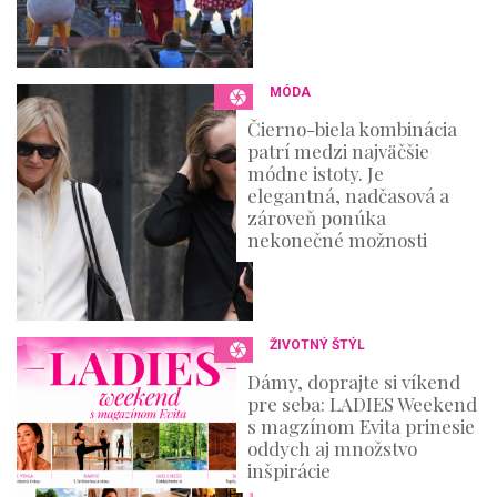
MÓDA
Čierno-biela kombinácia
patrí medzi najväčšie
módne istoty. Je
elegantná, nadčasová a
zároveň ponúka
nekonečné možnosti
ŽIVOTNÝ ŠTÝL
Dámy, doprajte si víkend
pre seba: LADIES Weekend
s magzínom Evita prinesie
oddych aj množstvo
inšpirácie