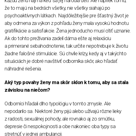
každú ženu najmä keď sa jej narodia deti. Ale napriek tomu,
že to majú na bedrách všetky, nie všetky siahajú po
psychoaktívnych látkach. Najdôležitejšie pre šťastný život je
aby odmena za výkon z pohľadu ženy mala vysokú hodnotu
gratifikácie a satisfakcie. Žena jednoducho musí cítiť uznanie.
Ak do tohto prežívania zadelí dáma ešte aj relaxáciu
a primerané sebahodnotenie, tak určite nepotrebuje k životu
žiadne falošné stimulácie. Sú chvíle krízy, kedy aj v takýchto
situáciách je dobré navštíviť odborníka skôr, ako hľadať
náhradné riešenia.
Aký typ povahy ženy ma skôr sklon k tomu, aby sa stala
závislou na niečom?
Odborníci hľadali dlho typológiu v tomto zmysle. Ale
nepodarilo sa. Niektoré ženy pijú alebo užívajú rôzne lieky
z radosti, sexuálnej pohody, ale rovnako aj zo smútku,
depresie či nespokojnosti a obe nakoniec oba typy sa
stretnúť v jednej ambulancii.