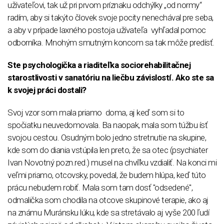
užívateľovi, tak už pri prvom príznaku odchýlky „od normy“
radím, aby si takýto človek svoje pocity nenechával pre seba,
a aby v prípade laxného postoja užívateľa vyhľadal pomoc
odborníka. Mnohým smutným koncom sa tak môže predísť.
Ste psychologička a riaditeľka sociorehabilitačnej
starostlivosti v sanatóriu na liečbu závislostí. Ako ste sa
k svojej práci dostali?
Svoj vzor som mala priamo doma, aj keď som si to
spočiatku neuvedomovala. Ba naopak, mala som túžbu ísť
svojou cestou. Osudným bolo jedno stretnutie na skupine,
kde som do diania vstúpila len preto, že sa otec (psychiater
Ivan Novotný pozn.red.) musel na chvíľku vzdialiť. Na konci mi
veľmi priamo, otcovsky, povedal, že budem hlúpa, keď túto
prácu nebudem robiť. Mala som tam dosť "odsedené",
odmalička som chodila na otcove skupinové terapie, ako aj
na známu Muránsku lúku, kde sa stretávalo aj vyše 200 ľudí