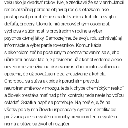
veku ako je dvadsať rokov. Nie je zriedkavé že sa v ambulancii
resocializačnej poradne objaví aj rodič s otázkami ako
postupovať pri probléme s nadužívaním alkoholu u svojho
dieťaťa, či dcéry. Úlohu tu hrá predovšetkým osobnosť,
výchova v súčinnosti s prostredím v rodine a výber
psychoaktívnej látky. Samozrejme, že svoju rolu zohrávajú aj
informácie a výber partie rovesníkov. Komunikácia
s alkoholom začína postupným oboznamovaním sa s jeho
účinkami, neskôr kto pije pravidelne už alkohol vedome alebo
nevedome zneužíva na získavanie istého pocitu uvoľnenia a
opojenia, čo už považujeme za zneužívanie alkoholu.
Chorobou sa stáva ak príde k poruchám prevodu
neurotransmiterov v mozgu, teda k chybe chemických reakcií
a človek prestáva mať nad pitím kontrolu, teda nevie ho vôľou
ovládať. Skrátka, napiť sa potrebuje. Najhoršie je, že na
všetky pocity má človek usporiadaný systém identifikácie
prežívania, ale na systém poruchy prevodov tento systém
nemá a stáva sa život ohrozujúci.