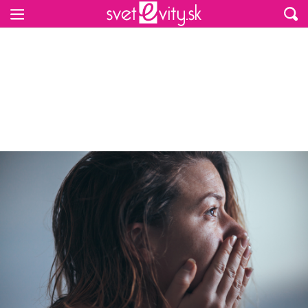
Preskočiť na hlavný obsah