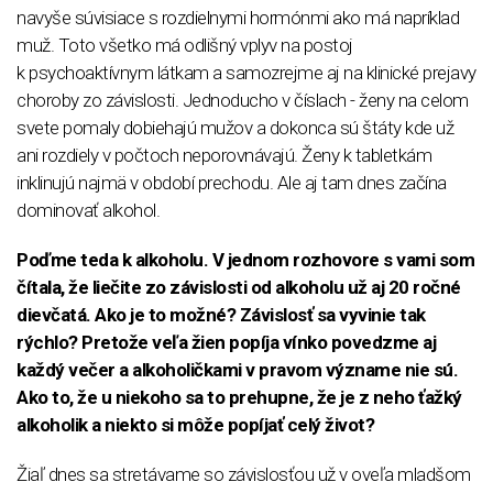
navyše súvisiace s rozdielnymi hormónmi ako má napríklad
muž. Toto všetko má odlišný vplyv na postoj
k psychoaktívnym látkam a samozrejme aj na klinické prejavy
choroby zo závislosti. Jednoducho v číslach - ženy na celom
svete pomaly dobiehajú mužov a dokonca sú štáty kde už
ani rozdiely v počtoch neporovnávajú. Ženy k tabletkám
inklinujú najmä v období prechodu. Ale aj tam dnes začína
dominovať alkohol.
Poďme teda k alkoholu. V jednom rozhovore s vami som
čítala, že liečite zo závislosti od alkoholu už aj 20 ročné
dievčatá. Ako je to možné? Závislosť sa vyvinie tak
rýchlo? Pretože veľa žien popíja vínko povedzme aj
každý večer a alkoholičkami v pravom význame nie sú.
Ako to, že u niekoho sa to prehupne, že je z neho ťažký
alkoholik a niekto si môže popíjať celý život?
Žiaľ dnes sa stretávame so závislosťou už v oveľa mladšom