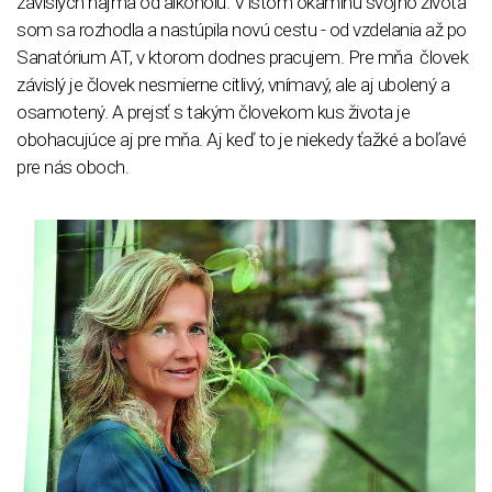
závislých najmä od alkoholu. V istom okamihu svojho života
som sa rozhodla a nastúpila novú cestu - od vzdelania až po
Sanatórium AT, v ktorom dodnes pracujem. Pre mňa človek
závislý je človek nesmierne citlivý, vnímavý, ale aj ubolený a
osamotený. A prejsť s takým človekom kus života je
obohacujúce aj pre mňa. Aj keď to je niekedy ťažké a boľavé
pre nás oboch.