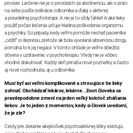
provízie. Liečenie nie je o províziách za abstinenciu, ale o práci
na sebe podľa ordinácie odborníka a ďalej v aktívnej
a pravidelnej psychoterapii. A nie je to vždy ľahké! A aké lieky
použiť počas liečenia určuje hladina poškodenia organizmu
a psychiky. Sú prípady, kedy veľmi pomôže nechať pacientke
„odžiť“ si depresiu, pretože ak bola vyvolaná absenciou drogy,
pomáha to k jej negácii. V tomto ohľade je veľmi dôležitá
dôvera v uzdravenie, v psychoterapiu. Vtedy nie je vôbec
vhodné diskutovať. Každý deň prináša nové poznatky a často
aj nové rozhodnutia, aj u odborníka.
Musí byť asi veľmi komplikované a stresujúce tie lieky
zohnať. Obchádzať lekárov, lekárne...život človeka sa
pravdepodobne zmení na jeden veľký kolotoč zháňania
liekov. Je to jeden z momentov, kedy si človek uvedomí,
že je zle?
Cesty pre získanie akejkoľvek psychoaktívnej látky existujú,