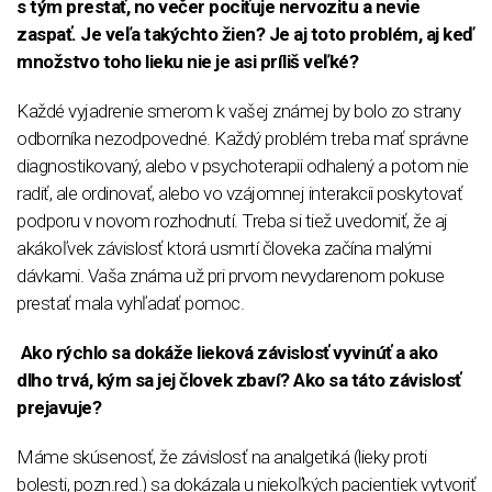
s tým prestať, no večer pociťuje nervozitu a nevie
zaspať. Je veľa takýchto žien? Je aj toto problém, aj keď
množstvo toho lieku nie je asi príliš veľké?
Každé vyjadrenie smerom k vašej známej by bolo zo strany
odborníka nezodpovedné. Každý problém treba mať správne
diagnostikovaný, alebo v psychoterapii odhalený a potom nie
radiť, ale ordinovať, alebo vo vzájomnej interakcii poskytovať
podporu v novom rozhodnutí. Treba si tiež uvedomiť, že aj
akákoľvek závislosť ktorá usmrtí človeka začína malými
dávkami. Vaša známa už pri prvom nevydarenom pokuse
prestať mala vyhľadať pomoc.
Ako rýchlo sa dokáže lieková závislosť vyvinúť a ako
dlho trvá, kým sa jej človek zbaví? Ako sa táto závislosť
prejavuje?
Máme skúsenosť, že závislosť na analgetiká (lieky proti
bolesti, pozn.red.) sa dokázala u niekoľkých pacientiek vytvoriť