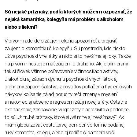
Sú nejaké príznaky, podľa ktorých môžem rozpoznať, že
nejaká kamarátka, kolegyňa má problém s alkoholom
alebo s liekmi?
V prvom rade ide o záujem okolia spozornieť a prejaviť
záujem o kamarátku či kolegyňu. Sú prostredia, kde niekto
užíva psychoaktívne látky a nikto si to nevšíma aj roky. Takže
na prvom mieste je mať záujem o druhého. Ak je primeraný,
tak si človek všimne poľavovanie v činnostiach aktivity,
u alkoholu aj zápach dychu, u psychoaktívnych látok aj
prehnaný zápach šatstva, z dôvodov potlačenia hygienických
návykov, kolísanie nálad, poruchy reči, zmeny v myslení
a nakoniec aj absencie regresom záujmovej sféry. Ostatné
ako tackanie, zaspávanie, vulgarizmy a agresivita a podobne,
to sú už hrubé príznaky, ktoré si „všimne aj nevšímavý“. Ak
mám globalizovať cestu „prvej pomoci“ vo forme podanej
ruky kamaráta, kolegu, alebo aj rodiča či partnera voči