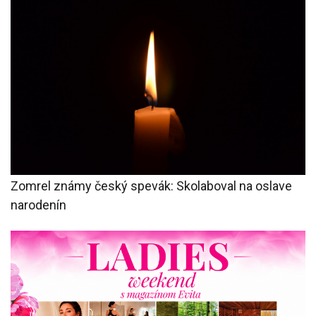
Zomrel známy český spevák: Skolaboval na oslave
narodenín