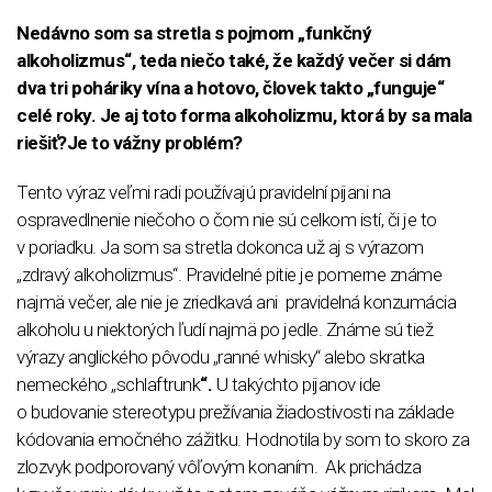
Nedávno som sa stretla s pojmom „funkčný
alkoholizmus“, teda niečo také, že každý večer si dám
dva tri poháriky vína a hotovo, človek takto „funguje“
celé roky. Je aj toto forma alkoholizmu, ktorá by sa mala
riešiť?Je to vážny problém?
Tento výraz veľmi radi používajú pravidelní pijani na
ospravedlnenie niečoho o čom nie sú celkom istí, či je to
v poriadku. Ja som sa stretla dokonca už aj s výrazom
„zdravý alkoholizmus“. Pravidelné pitie je pomerne známe
najmä večer, ale nie je zriedkavá ani pravidelná konzumácia
alkoholu u niektorých ľudí najmä po jedle. Známe sú tiež
výrazy anglického pôvodu „ranné whisky“ alebo skratka
nemeckého „schlaftrunk
“.
U takýchto pijanov ide
o budovanie stereotypu prežívania žiadostivosti na základe
kódovania emočného zážitku. Hodnotila by som to skoro za
zlozvyk podporovaný vôľovým konaním. Ak prichádza