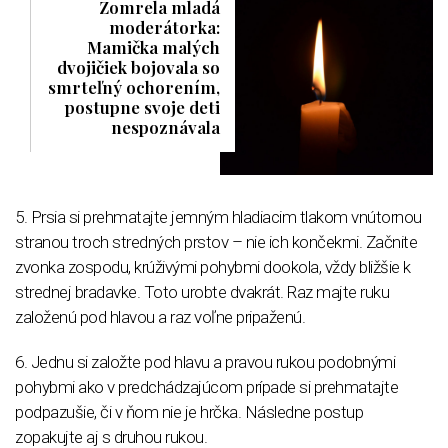
Zomrela mladá
moderátorka:
Mamička malých
dvojičiek bojovala so
smrteľný ochorením,
postupne svoje deti
nespoznávala
5.
Prsia si prehmatajte jemným hladiacim tlakom vnútornou
stranou troch stredných prstov – nie ich končekmi. Začnite
zvonka zospodu, krúživými pohybmi dookola, vždy bližšie k
strednej bradavke. Toto urobte dvakrát. Raz majte ruku
založenú pod hlavou a raz voľne pripaženú.
6. Jednu si založte pod hlavu a pravou rukou podobnými
pohybmi ako v predchádzajúcom prípade si prehmatajte
podpazušie, či v ňom nie je hrčka. Následne postup
zopakujte aj s druhou rukou.