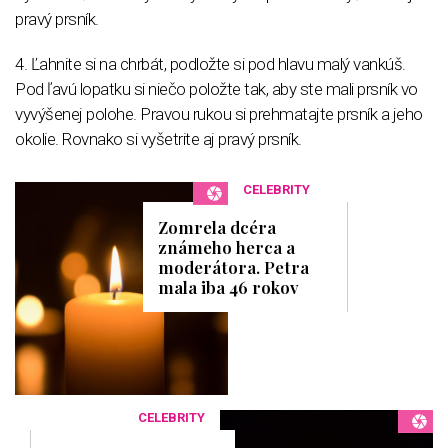
pravý prsník.
4. Ľahnite si na chrbát, podložte si pod hlavu malý vankúš.
Pod ľavú lopatku si niečo položte tak, aby ste mali prsník vo
vyvýšenej polohe. Pravou rukou si prehmatajte prsník a jeho
okolie. Rovnako si vyšetrite aj pravý prsník.
CELEBRITY
Zomrela dcéra
známeho herca a
moderátora. Petra
mala iba 46 rokov
CELEBRITY