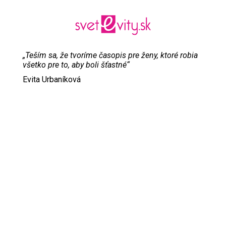
„Teším sa, že tvoríme časopis pre ženy, ktoré robia
všetko pre to, aby boli šťastné“
Evita Urbaníková
ODKAZY
Inzercia
Online inzercia