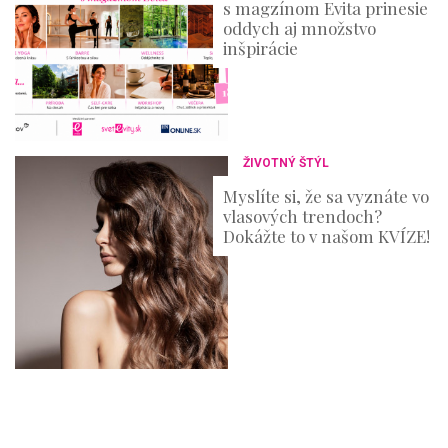
s magzínom Evita prinesie
oddych aj množstvo
inšpirácie
ŽIVOTNÝ ŠTÝL
Myslíte si, že sa vyznáte vo
vlasových trendoch?
Dokážte to v našom KVÍZE!