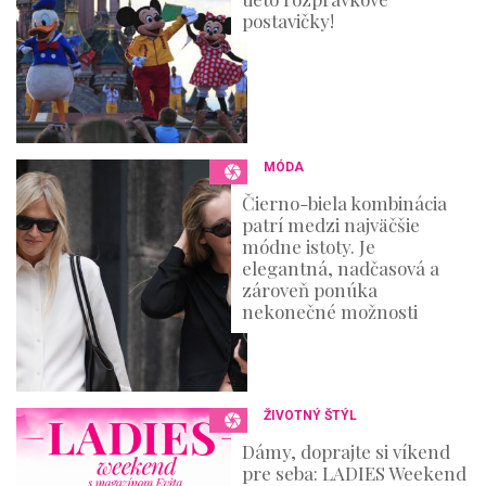
postavičky!
MÓDA
Čierno-biela kombinácia
patrí medzi najväčšie
módne istoty. Je
elegantná, nadčasová a
zároveň ponúka
nekonečné možnosti
ŽIVOTNÝ ŠTÝL
Dámy, doprajte si víkend
pre seba: LADIES Weekend