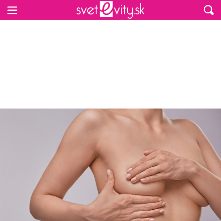
Preskočiť na hlavný obsah