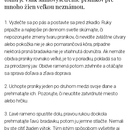
mnoho žien veľkou neznámou.
1.
Vyzlečte sa po pás a postavte sa pred zrkadlo. Ruky
pripažte a najlepšie pri dennom svetle skúmajte, či
nepozorujete zmeny tvaru prsníkov, či nevidíte zvláštne útvary
alebo pokožka nie je ako pomarančová kôra, prípadne
niektorá prsná bradavka nie je vtiahnutá dovnútra. Ak nemáte
obidva prsníky rovnako veľké, je to v poriadku, pokladá sa to
za prirodzený jav. Obidve ramená potom zdvihnite a otáčajte
sa sprava doľava a zľava doprava.
2. Uchopte prsníky jeden po druhom medzi svoje dlane a
prehmatajte ich. Pozorujte, či neucítite zatvrdnuté miesto
alebo hrčku.
3.
Ľavé rameno spustite dolu, pravou rukou dookola
prehmatajte ľavú bradavku, potom ju jemne stlačte. Nemali
by ste cítiť žiaden výtok. Tým istým spôsobom vyšetrite aj