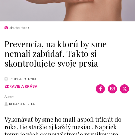
shutterstock
Prevencia, na ktorú by sme
nemali zabúdať. Takto si
skontrolujete svoje prsia
02.08.2019, 13:00
ZDRAVIE A KRÁSA
Autor:
REDAKCIA EVITA
Vykonávať by sme ho mali aspoň trikrát do
roka, tie staršie aj každý mesiac. Napriek
tomu je však samovyšetrenie prsníkov pre