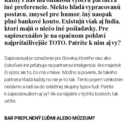
iné preferencie. Niekto hľadá vypracovanú
postavu, zmysel pre humor, iný naopak
plné bankové konto. Existujú však aj ľudia,
ktorí majú o niečo iné požiadavky. Pre
sapiosexuálov je na opačnom pohlaví
najpríťažlivejšie TOTO. Patríte k nim aj vy?
Sapiosexuál je označenie pre človeka, ktorého viac ako
čokoľvek iné priťahuje na partnerovi inteligencia. Ani majetok
či výzor, ale to, čo má v hlave. Možno si poviete, že takého
partnera hľadá každý, no nie je to tak. Tento pojem vznikol len
nedávno a radí sa do zvláštnej skupiny typov ľudí. Patríte
k sapiosexuálom aj vy? Ak sa nájdete v týchto bodoch, tak
určite.
BAR PREPLNENÝ ĽUĎMI ALEBO MÚZEUM?