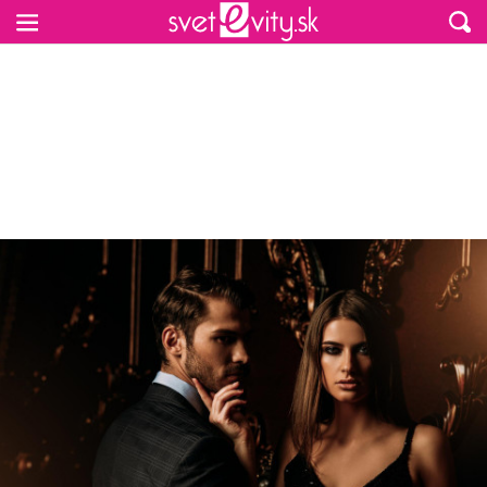
Preskočiť na hlavný obsah