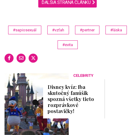
ĎALŠIA STRANA ČLÁNKU
#sapiosexuál
#vzťah
#pertner
#láska
#evita
CELEBRITY
Disney kvíz: Iba
skutočný fanúšik
spozná všetky tieto
rozprávkové
postavičky!