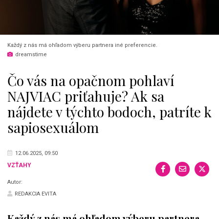
Každý z nás má ohľadom výberu partnera iné preferencie.
dreamstime
Čo vás na opačnom pohlaví
NAJVIAC priťahuje? Ak sa
nájdete v týchto bodoch, patríte k
sapiosexuálom
12.06.2025, 09:50
VZŤAHY
Autor:
REDAKCIA EVITA
Každý z nás má ohľadom výberu partnera