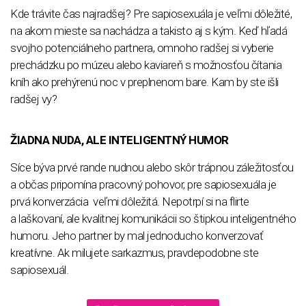
Kde trávite čas najradšej? Pre sapiosexuála je veľmi dôležité,
na akom mieste sa nachádza a takisto aj s kým. Keď hľadá
svojho potenciálneho partnera, omnoho radšej si vyberie
prechádzku po múzeu alebo kaviareň s možnosťou čítania
kníh ako prehýrenú noc v preplnenom bare. Kam by ste išli
radšej vy?
ŽIADNA NUDA, ALE INTELIGENTNÝ HUMOR
Síce býva prvé rande nudnou alebo skôr trápnou záležitosťou
a občas pripomína pracovný pohovor, pre sapiosexuála je
prvá konverzácia veľmi dôležitá. Nepotrpí si na flirte
a laškovaní, ale kvalitnej komunikácii so štipkou inteligentného
humoru. Jeho partner by mal jednoducho konverzovať
kreatívne. Ak milujete sarkazmus, pravdepodobne ste
sapiosexuál.