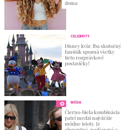
doma
CELEBRITY
Disney kvíz: Iba skutočný
fanúšik spozná všetky
tieto rozprávkové
postavičky!
MÓDA
Čierno-biela kombinácia
patrí medzi najväčšie
módne istoty. Je
elegantná, nadčasová a