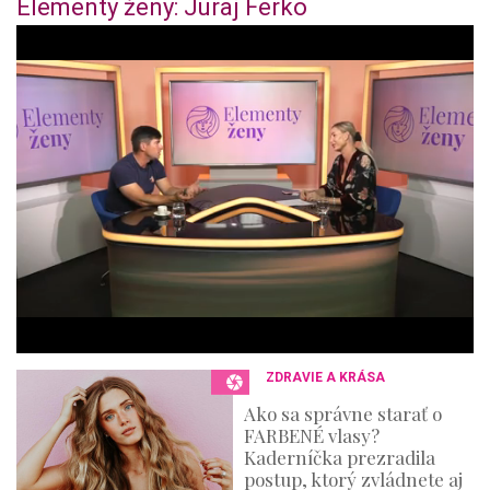
Elementy ženy: Juraj Ferko
0
o
f
4
4
m
i
n
u
t
e
s
,
3
6
s
e
c
o
n
ZDRAVIE A KRÁSA
d
s
Ako sa správne starať o
FARBENÉ vlasy?
Kaderníčka prezradila
postup, ktorý zvládnete aj