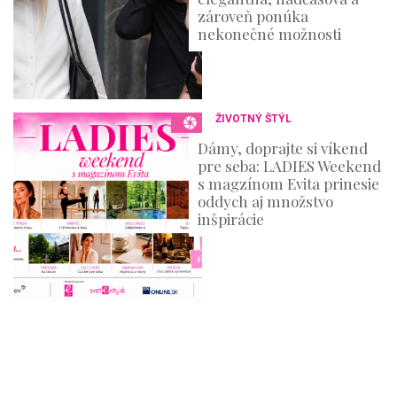
zároveň ponúka
nekonečné možnosti
ŽIVOTNÝ ŠTÝL
Dámy, doprajte si víkend
pre seba: LADIES Weekend
s magzínom Evita prinesie
oddych aj množstvo
inšpirácie