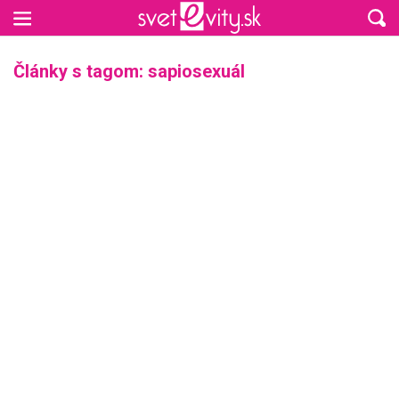
Preskočiť na hlavný obsah
Články s tagom: sapiosexuál