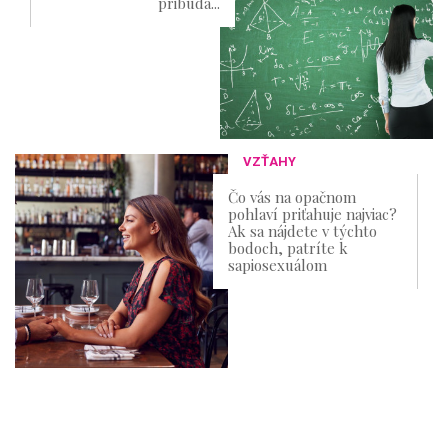
pribúda...
VZŤAHY
Čo vás na opačnom
pohlaví priťahuje najviac?
Ak sa nájdete v týchto
bodoch, patríte k
sapiosexuálom