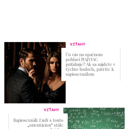
VZŤAHY
Čo vás na opačnom
pohlaví NAJVIAC
priťahuje? Ak sa nájdete v
týchto bodoch, patríte k
sapiosexuálom
VZŤAHY
Sapiosexuáli: Ľudí s touto
„orientáciou“ stále