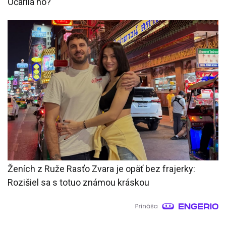
Očarila ho?
Ženích z Ruže Rasťo Zvara je opäť bez frajerky:
Rozišiel sa s totuo známou kráskou