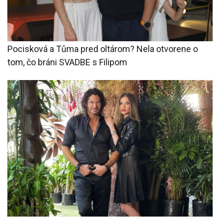
Pocisková a Tůma pred oltárom? Nela otvorene o
tom, čo bráni SVADBE s Filipom