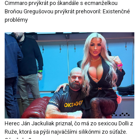
Cimmaro prvýkrát po škandále s ecmanželkou
Broňou Gregušovou prvýkrát prehovoril: Existenčné
problémy
Herec Ján Jackuliak priznal, čo má zo sexicou Dolli z
Ruže, ktorá sa pýši najväčšími silikónmi zo súťaže.