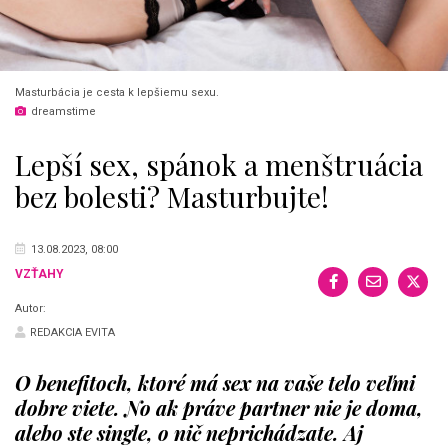
Masturbácia je cesta k lepšiemu sexu.
dreamstime
Lepší sex, spánok a menštruácia
bez bolesti? Masturbujte!
13.08.2023, 08:00
VZŤAHY
Autor:
REDAKCIA EVITA
O benefitoch, ktoré má sex na vaše telo veľmi
dobre viete. No ak práve partner nie je doma,
alebo ste single, o nič neprichádzate. Aj