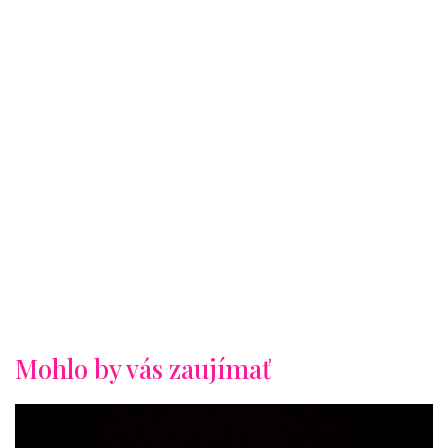
Mohlo by vás zaujímať