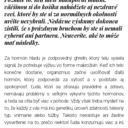
väčšinou si do košíka nahádžete aj nezdravé
veci, ktoré by ste si za normálnych okolností
určite nevybrali. Nedávne výskumy dokonca
zistili, že s prázdnym bruchom by ste si nemali
vyberať ani partnera. Neuveríte, aké to môže
mať následky.
Za hormón hladu je zodpovedný ghrelín, ktorý telu vysiela
signál, že potrebuje výživu vo forme makroživín. Keď ich telo
konečne dostane, organizmus začne uvoľňovať ďalší
hormón, ktorý zodpovedá za sýtosť a v podstate aj
spokojnosť. Ľuda, ktorí sa stravujú pravidelne a zdravo,
nemávajú problémy s veľkými výkyvmi týchto hormónov,
a teda sa cítia byť viac v pohode. Vždy však treba myslieť na
to, že každý z vás má inú genetiku, úroveň zdatnosti, telesný
typ, vnímanie alebo túžby. Takisto neexistuje ani žiadne
vysvetlenie na to, prečo niektorí ľudia konzumujú viac a iní,