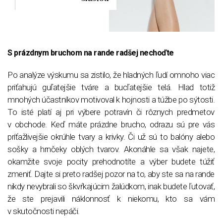
S prázdnym bruchom na rande radšej nechoďte
Po analýze výskumu sa zistilo, že hladných ľudí omnoho viac
priťahujú guľatejšie tváre a bucľatejšie telá. Hlad totiž
mnohých účastníkov motivoval k hojnosti a túžbe po sýtosti.
To isté platí aj pri výbere potravín či rôznych predmetov
v obchode. Keď máte prázdne brucho, odrazu sú pre vás
príťažlivejšie okrúhle tvary a krivky. Či už sú to balóny alebo
sošky a hrnčeky oblých tvarov. Akonáhle sa však najete,
okamžite svoje pocity prehodnotíte a výber budete túžiť
zmeniť. Dajte si preto radšej pozor na to, aby ste sa na rande
nikdy nevybrali so škvŕkajúcim žalúdkom, inak budete ľutovať,
že ste prejavili náklonnosť k niekomu, kto sa vám
v skutočnosti nepáči.