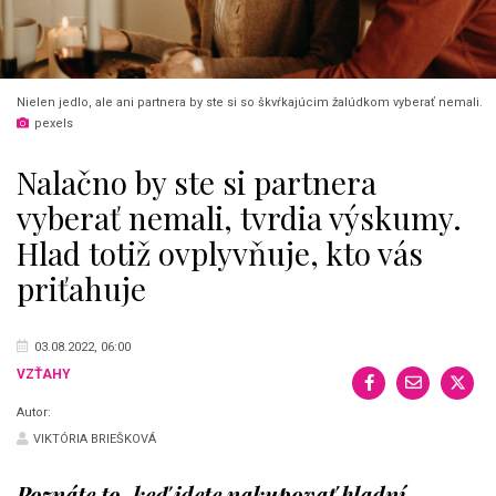
Nielen jedlo, ale ani partnera by ste si so škvŕkajúcim žalúdkom vyberať nemali.
pexels
Nalačno by ste si partnera
vyberať nemali, tvrdia výskumy.
Hlad totiž ovplyvňuje, kto vás
priťahuje
03.08.2022, 06:00
VZŤAHY
Autor:
VIKTÓRIA BRIEŠKOVÁ
Poznáte to, keď idete nakupovať hladní,