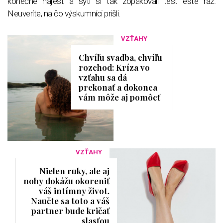
konečne najesť a sýti si tak zopakovali test ešte raz.
Neuveríte, na čo výskumníci prišli.
VZŤAHY
Chvíľu svadba, chvíľu
rozchod: Kríza vo
vzťahu sa dá
prekonať a dokonca
vám môže aj pomôcť
VZŤAHY
Nielen ruky, ale aj
nohy dokážu okoreniť
váš intímny život.
Naučte sa toto a váš
partner bude kričať
slasťou