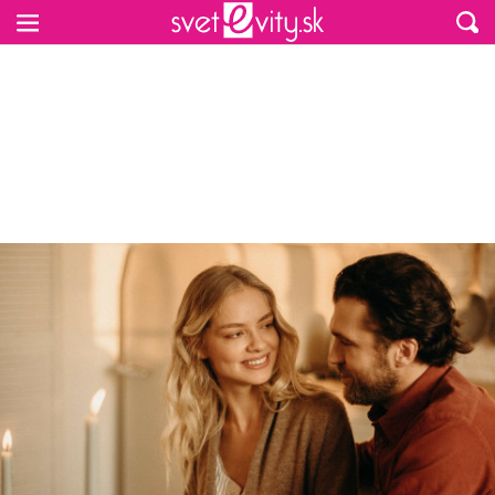
Preskočiť na hlavný obsah