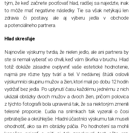
tým, že keď začnete pociťovať hlad, radšej sa najedzte, inak
to môže mať negatívne následky. Tie sa však netýkajú len
zdravia či postavy, ale aj výberu jedla v obchode
a potenciálneho partnera.
Hlad skresľuje
Najnovšie výskumy tvrdia, že nielen jedlo, ale ani partnera by
ste si nemali vyberať vo chvíli, keď vám škvŕka v bruchu. Hlad
totiž dokáže zásadne ovplyvniť vaše estetické hodnotenie,
najmä pre rôzne typy tvárí a tiel. V nedávnej štúdii oslovili
výskumníci skupinu mužov a žien, ktorí mali po dobu 12 hodín
vydržať bez jedla. Po uplynutí času každému jednému z nich
ukázali obrázky dvoch mužov a dvoch žien, pričom polovica
z týchto fotografii bola upravená tak, že sa niektorým zmenili
telesné proporcie. Ľudia na snímkach tak vyzerali o čosi
pribratejšie a okrúhlejšie. Hladní účastníci výskumu tak museli
ohodnotiť, ako sa im obrázky páčia. Po hodnotení sa mohli