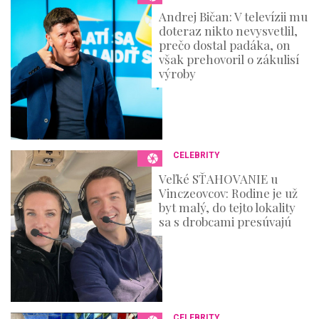
s
Andrej Bičan: V televízii mu
doteraz nikto nevysvetlil,
prečo dostal padáka, on
však prehovoril o zákulisí
výroby
CELEBRITY
Veľké SŤAHOVANIE u
Vinczeovcov: Rodine je už
byt malý, do tejto lokality
sa s drobcami presúvajú
CELEBRITY