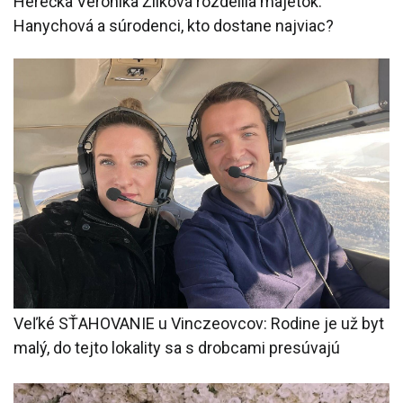
Herečka Veronika Žilková rozdelila majetok:
Hanychová a súrodenci, kto dostane najviac?
Veľké SŤAHOVANIE u Vinczeovcov: Rodine je už byt
malý, do tejto lokality sa s drobcami presúvajú