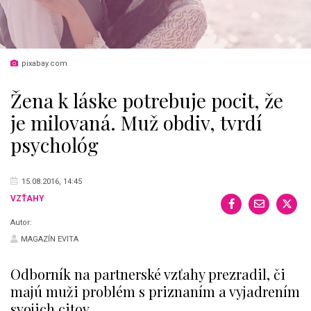
pixabay.com
Žena k láske potrebuje pocit, že
je milovaná. Muž obdiv, tvrdí
psychológ
15.08.2016, 14:45
VZŤAHY
Autor:
MAGAZÍN EVITA
Odborník na partnerské vzťahy prezradil, či
majú muži problém s priznaním a vyjadrením
svojich citov.