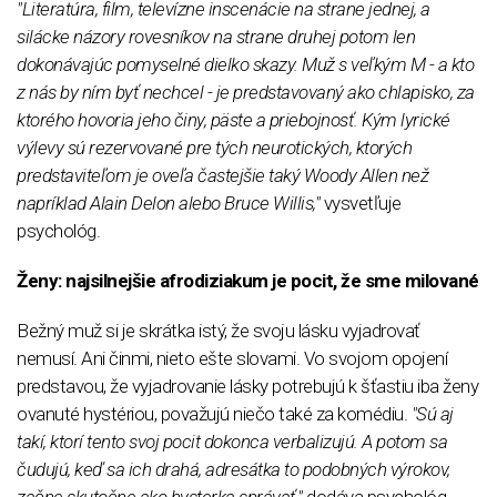
"Literatúra, film, televízne inscenácie na strane jednej, a
silácke názory rovesníkov na strane druhej potom len
dokonávajúc pomyselné dielko skazy. Muž s veľkým M - a kto
z nás by ním byť nechcel - je predstavovaný ako chlapisko, za
ktorého hovoria jeho činy, päste a priebojnosť. Kým lyrické
výlevy sú rezervované pre tých neurotických, ktorých
predstaviteľom je oveľa častejšie taký Woody Allen než
napríklad Alain Delon alebo Bruce Willis,"
vysvetľuje
psychológ.
Ženy: najsilnejšie afrodiziakum je pocit, že sme milované
Bežný muž si je skrátka istý, že svoju lásku vyjadrovať
nemusí. Ani činmi, nieto ešte slovami. Vo svojom opojení
predstavou, že vyjadrovanie lásky potrebujú k šťastiu iba ženy
ovanuté hystériou, považujú niečo také za komédiu.
"Sú aj
takí, ktorí tento svoj pocit dokonca verbalizujú. A potom sa
čudujú, keď sa ich drahá, adresátka to podobných výrokov,