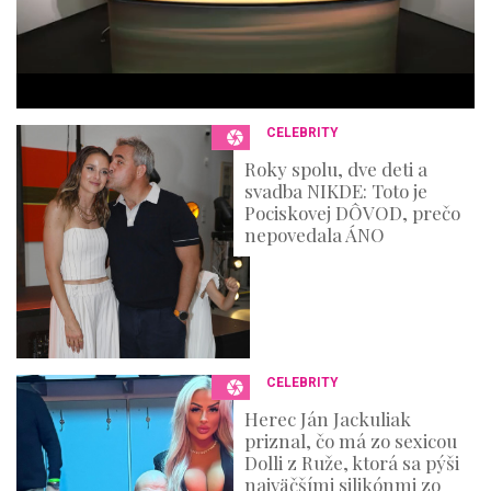
3
6
s
e
c
o
n
CELEBRITY
d
s
Roky spolu, dve deti a
svadba NIKDE: Toto je
Pociskovej DÔVOD, prečo
nepovedala ÁNO
CELEBRITY
Herec Ján Jackuliak
priznal, čo má zo sexicou
Dolli z Ruže, ktorá sa pýši
najväčšími silikónmi zo