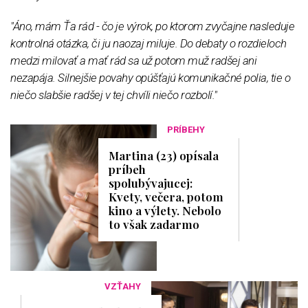
"Áno, mám Ťa rád - čo je výrok, po ktorom zvyčajne nasleduje
kontrolná otázka, či ju naozaj miluje. Do debaty o rozdieloch
medzi milovať a mať rád sa už potom muž radšej ani
nezapája. Silnejšie povahy opúšťajú komunikačné polia, tie o
niečo slabšie radšej v tej chvíli niečo rozbolí."
PRÍBEHY
Martina (23) opísala
príbeh
spolubývajucej:
Kvety, večera, potom
kino a výlety. Nebolo
to však zadarmo
VZŤAHY