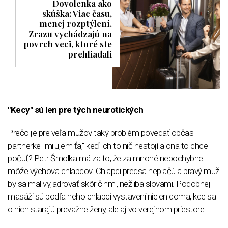
Dovolenka ako
skúška: Viac času,
menej rozptýlení.
Zrazu vychádzajú na
povrch veci, ktoré ste
prehliadali
"Kecy" sú len pre tých neurotických
Prečo je pre veľa mužov taký problém povedať občas
partnerke "milujem ťa," keď ich to nič nestojí a ona to chce
počuť? Petr Šmolka má za to, že za mnohé nepochybne
môže výchova chlapcov. Chlapci predsa neplačú a pravý muž
by sa mal vyjadrovať skôr činmi, než iba slovami. Podobnej
masáži sú podľa neho chlapci vystavení nielen doma, kde sa
o nich starajú prevažne ženy, ale aj vo verejnom priestore.