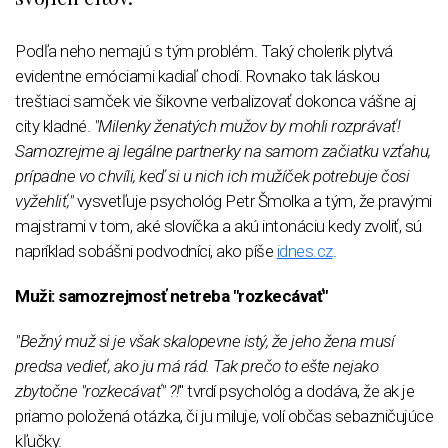
Podľa neho nemajú s tým problém. Taký cholerik plytvá
evidentne emóciami kadiaľ chodí. Rovnako tak láskou
treštiaci samček vie šikovne verbalizovať dokonca vášne aj
city kladné.
"Milenky ženatých mužov by mohli rozprávať!
Samozrejme aj legálne partnerky na samom začiatku vzťahu,
prípadne vo chvíli, keď si u nich ich mužíček potrebuje čosi
vyžehliť,"
vysvetľuje psychológ Petr Šmolka a tým, že pravými
majstrami v tom, aké slovíčka a akú intonáciu kedy zvoliť, sú
napríklad sobášni podvodníci, ako píše
idnes.cz
.
Muži: samozrejmosť netreba "rozkecávať"
"Bežný muž si je však skalopevne istý, že jeho žena musí
predsa vedieť, ako ju má rád. Tak prečo to ešte nejako
zbytočne "rozkecávať" ?!
" tvrdí psychológ a dodáva, že ak je
priamo položená otázka, či ju miluje, volí občas sebazničujúce
kľučky.