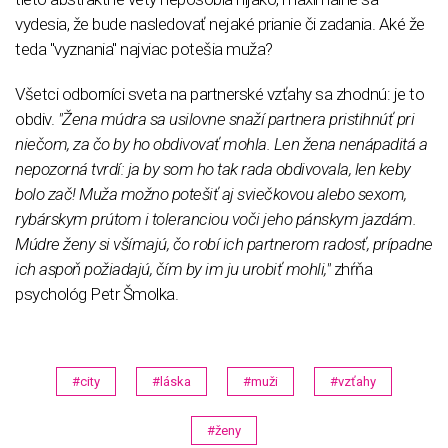
vydesia, že bude nasledovať nejaké prianie či zadania. Aké že
teda "vyznania" najviac potešia muža?
Všetci odborníci sveta na partnerské vzťahy sa zhodnú: je to
obdiv.
"Žena múdra sa usilovne snaží partnera pristihnúť pri
niečom, za čo by ho obdivovať mohla. Len žena nenápaditá a
nepozorná tvrdí: ja by som ho tak rada obdivovala, len keby
bolo zač! Muža možno potešiť aj sviečkovou alebo sexom,
rybárskym prútom i toleranciou voči jeho pánskym jazdám.
Múdre ženy si všímajú, čo robí ich partnerom radosť, prípadne
ich aspoň požiadajú, čím by im ju urobiť mohli,"
zhŕňa
psychológ Petr Šmolka.
#city
#láska
#muži
#vzťahy
#ženy