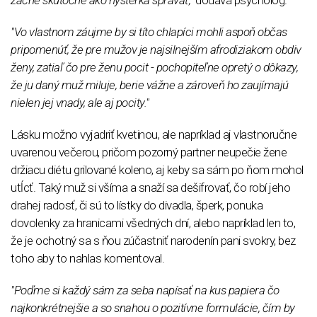
začne skutočne ako hysterka správať,"
dodáva psychológ.
"Vo vlastnom záujme by si títo chlapíci mohli aspoň občas
pripomenúť, že pre mužov je najsilnejším afrodiziakom obdiv
ženy, zatiaľ čo pre ženu pocit - pochopiteľne opretý o dôkazy,
že ju daný muž miluje, berie vážne a zároveň ho zaujímajú
nielen jej vnady, ale aj pocity."
Lásku možno vyjadriť kvetinou, ale napríklad aj vlastnoručne
uvarenou večerou, pričom pozorný partner neupečie žene
držiacu diétu grilované koleno, aj keby sa sám po ňom mohol
utĺcť. Taký muž si všíma a snaží sa dešifrovať, čo robí jeho
drahej radosť, či sú to lístky do divadla, šperk, ponuka
dovolenky za hranicami všedných dní, alebo napríklad len to,
že je ochotný sa s ňou zúčastniť narodenín pani svokry, bez
toho aby to nahlas komentoval.
"Poďme si každý sám za seba napísať na kus papiera čo
najkonkrétnejšie a so snahou o pozitívne formulácie, čím by