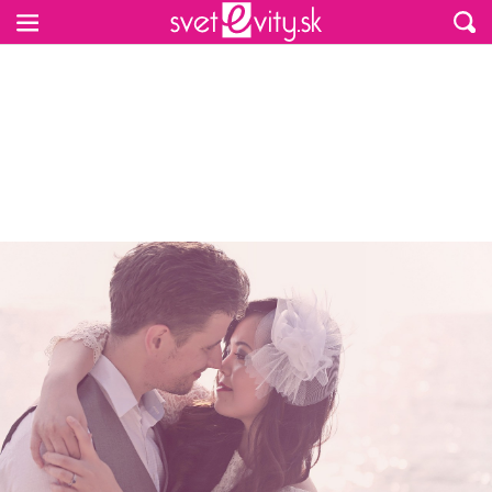
Preskočiť na hlavný obsah