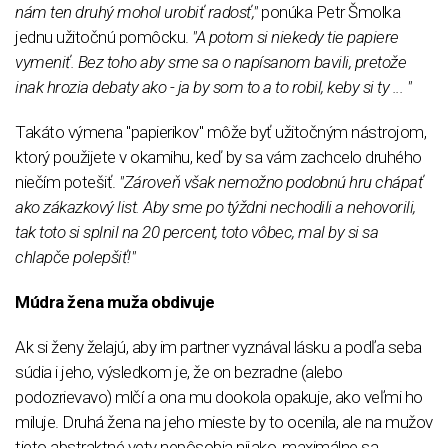
nám ten druhý mohol urobiť radosť,"
ponúka Petr Šmolka
jednu užitočnú pomôcku.
"A potom si niekedy tie papiere
vymeniť. Bez toho aby sme sa o napísanom bavili, pretože
inak hrozia debaty ako - ja by som to a to robil, keby si ty ... "
Takáto výmena "papierikov" môže byť užitočným nástrojom,
ktorý použijete v okamihu, keď by sa vám zachcelo druhého
niečím potešiť.
"Zároveň však nemožno podobnú hru chápať
ako zákazkový list. Aby sme po týždni nechodili a nehovorili,
tak toto si splnil na 20 percent, toto vôbec, mal by si sa
chlapče polepšiť!"
Múdra žena muža obdivuje
Ak si ženy želajú, aby im partner vyznával lásku a podľa seba
súdia i jeho, výsledkom je, že on bezradne (alebo
podozrievavo) mlčí a ona mu dookola opakuje, ako veľmi ho
miluje. Druhá žena na jeho mieste by to ocenila, ale na mužov
tieto abstraktné vety nepôsobia nijako, maximálne sa