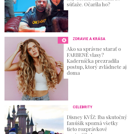
súťaže. Očarila ho?
ZDRAVIE A KRÁSA
Ako sa správne starať o
FARBENÉ vlasy?
Kaderníčka prezradila
postup, ktorý zvládnete aj
doma
CELEBRITY
Disney KVÍZ: Iba skutočný
fanúšik spozná všetky
tieto rozprávkové