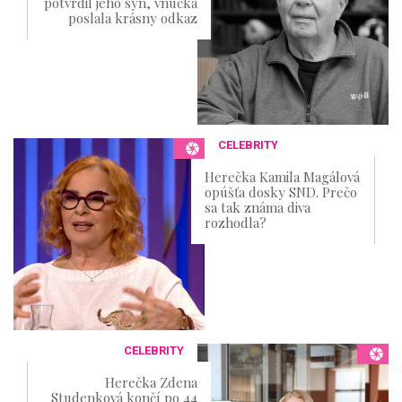
potvrdil jeho syn, vnučka
poslala krásny odkaz
CELEBRITY
Herečka Kamila Magálová
opúšťa dosky SND. Prečo
sa tak známa diva
rozhodla?
CELEBRITY
Herečka Zdena
Studenková končí po 44