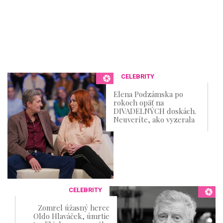
CELEBRITY
Elena Podzámska po
rokoch opäť na
DIVADELNÝCH doskách.
Neuveríte, ako vyzerala
CELEBRITY
Zomrel úžasný herec
Oldo Hlaváček, úmrtie