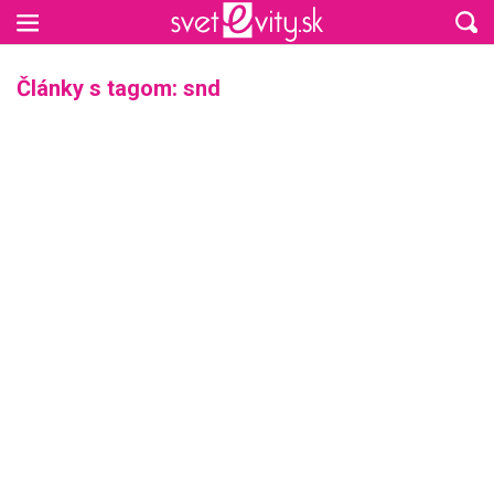
Preskočiť na hlavný obsah
Články s tagom: snd