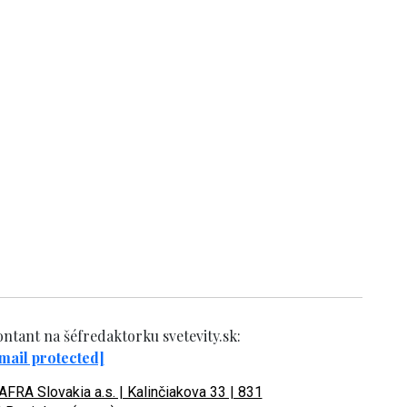
ntant na šéfredaktorku svetevity.sk:
mail protected]
FRA Slovakia a.s. | Kalinčiakova 33 | 831