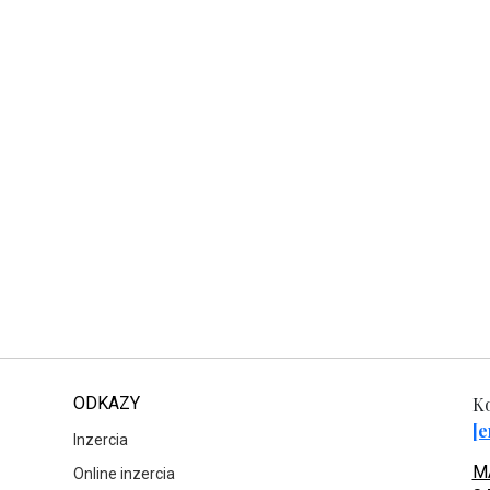
ODKAZY
Ko
[e
Inzercia
MA
Online inzercia