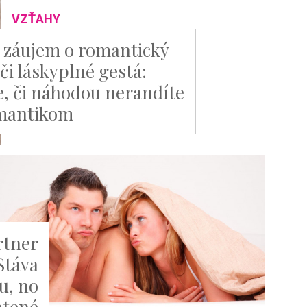
VZŤAHY
záujem o romantický
či láskyplné gestá:
te, či náhodou nerandíte
mantikom
rtner
Stáva
u, no
ratené