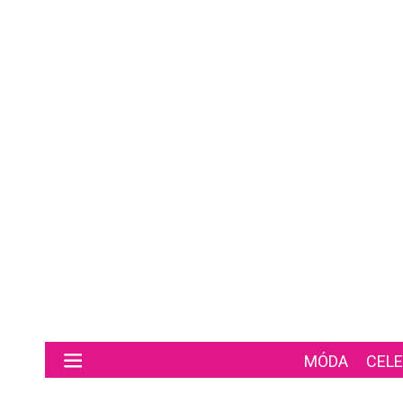
Preskočiť na hlavný obsah
MÓDA
CELE