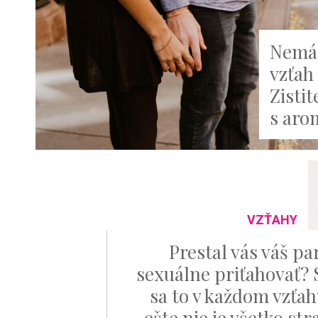
Nemá 
vzťah 
Zisti
s aro
VZŤAHY
Prestal vás váš pa
sexuálne priťahovať? 
sa to v každom vzťah
ešte nie je všetko st