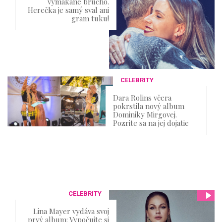
vymakané brucho.
Herečka je samý sval ani
gram tuku!
CELEBRITY
Dara Rolins včera
pokrstila nový album
Dominiky Mirgovej.
Pozrite sa na jej dojatie
CELEBRITY
Lina Mayer vydáva svoj
prvý album: Vypočujte si