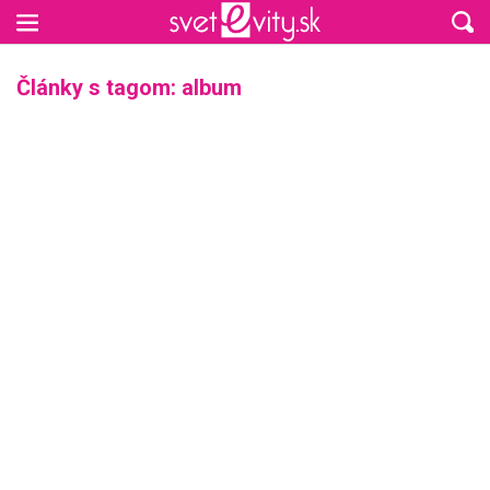
Preskočiť na hlavný obsah
Články s tagom: album