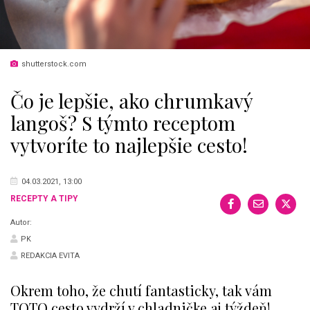
shutterstock.com
Čo je lepšie, ako chrumkavý
langoš? S týmto receptom
vytvoríte to najlepšie cesto!
04.03.2021, 13:00
RECEPTY A TIPY
Autor:
PK
REDAKCIA EVITA
Okrem toho, že chutí fantasticky, tak vám
TOTO cesto vydrží v chladničke aj týždeň!