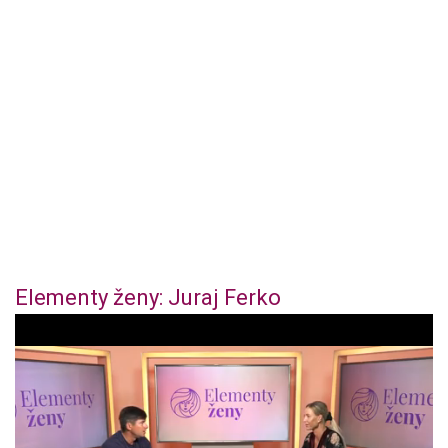
Elementy ženy: Juraj Ferko
0
o
f
4
4
m
i
n