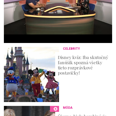
u
t
e
s
,
3
6
s
e
c
o
n
CELEBRITY
d
s
Disney kvíz: Iba skutočný
fanúšik spozná všetky
tieto rozprávkové
postavičky!
MÓDA