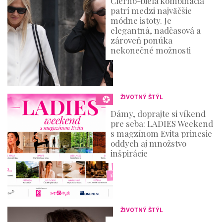
Čierno-biela kombinácia
patrí medzi najväčšie
módne istoty. Je
elegantná, nadčasová a
zároveň ponúka
nekonečné možnosti
ŽIVOTNÝ ŠTÝL
Dámy, doprajte si víkend
pre seba: LADIES Weekend
s magzínom Evita prinesie
oddych aj množstvo
inšpirácie
ŽIVOTNÝ ŠTÝL