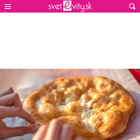
Preskočiť na hlavný obsah