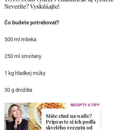
Neveríte? Vyskúšajte!
Čo budete potrebovať?
500 ml mlieka
250 ml smotany
1 kg hladkej múky
30 g droždia
RECEPTY A TIPY
Máte chuť na wafle?
Pripravte si ich podľa
skvelého receptu od